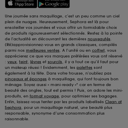
permettent de réaliser des statistiques de
fréquentation et de navigation sur notre site afin
Une journée sans maquillage, c’est un peu comme un ciel
d’en améliorer la performance.
plein de nuages. Heureusement, Sephora est là pour
Cookies de sécurisation des paiements en ligne :
ensoleiller vos journées et vous offrir un formidable choix
ils nous permettent de lutter notamment contre les
de produits rigoureusement sélectionnés. Restez à la pointe
fraudes aux moyens de paiement et les
de l’actualité en découvrant les dernières
nouveautés
.
usurpations d’identité.
(Ré)approvisionnez-vous en grands classiques, compilés
parmi nos
meilleures ventes
. A l’unité ou en
coffret
, vous
Cookies fonctionnels :
il s’agit de cookies
apprécierez ce que vos marques préférées vous ont réservé
permettant l’affichage et/ou la fourniture de
:
yeux
,
teint
,
lèvres
et
sourcils
, il y a tout ce qu’il faut pour
certaines fonctionnalités du site, tel que les
un makeup réussi ! Evidemment, les
palettes
sont
cookies d’authentification qui sont utilisés afin de
également à la fête. Dans votre trousse, n’oubliez pas
vous faire bénéficier de l’authentification
pinceaux et éponges
à maquillage, qui font toujours bon
prolongée vous permettant d’accéder à votre
ménage. Soyez aussi « mani-ready »* car en terme de
compte lors de votre prochaine visite sur le site
beauté des ongles, tout est permis ! Puis, on adore les mini-
sans saisir à nouveau votre identifiant et mot de
produits, en
format voyage
, pour optimiser ses bagages.
passe.
Enfin, laissez-vous tenter par les produits labellisés
Clean at
Sephora
, pour un maquillage naturel, une beauté plus
responsable, synonyme d’une consommation plus
A l'exception des cookies techniques, le dépôt et la
raisonnable.
lecture de ces traceurs requiert votre accord. Vous