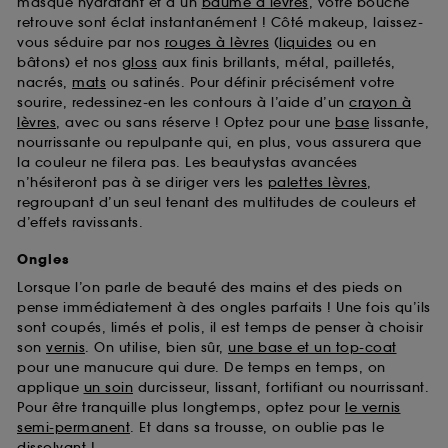
masque hydratant et d’un
baume à lèvres
, votre bouche
retrouve sont éclat instantanément ! Côté makeup, laissez-
vous séduire par nos
rouges à lèvres
(
liquides
ou en
bâtons) et nos
gloss
aux finis brillants, métal, pailletés,
nacrés,
mats
ou satinés. Pour définir précisément votre
sourire, redessinez-en les contours à l’aide d’un
crayon à
lèvres
, avec ou sans réserve ! Optez pour une
base
lissante,
nourrissante ou repulpante qui, en plus, vous assurera que
la couleur ne filera pas. Les beautystas avancées
n’hésiteront pas à se diriger vers les
palettes lèvres
,
regroupant d’un seul tenant des multitudes de couleurs et
d’effets ravissants.
Ongles
Lorsque l’on parle de beauté des mains et des pieds on
pense immédiatement à des ongles parfaits ! Une fois qu’ils
sont coupés, limés et polis, il est temps de penser à choisir
son
vernis
. On utilise, bien sûr,
une base et un top-coat
pour une manucure qui dure. De temps en temps, on
applique
un soin
durcisseur, lissant, fortifiant ou nourrissant.
Pour être tranquille plus longtemps, optez pour
le vernis
semi-permanent
. Et dans sa trousse, on oublie pas le
dissolvant
!