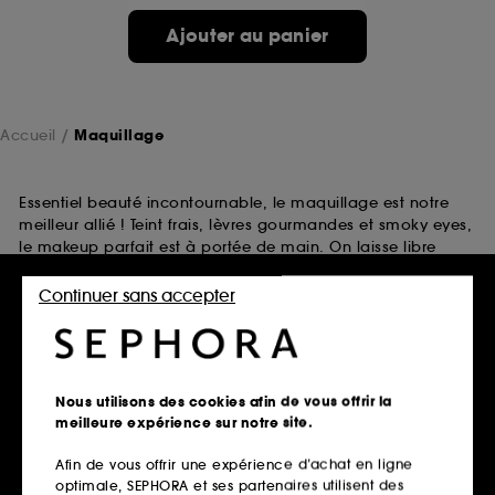
Ajouter au panier
Accueil
Maquillage
Essentiel beauté incontournable, le maquillage est notre
meilleur allié ! Teint frais, lèvres gourmandes et smoky eyes,
le makeup parfait est à portée de main. On laisse libre
cours à toutes nos envies maquillage en créant des looks à
l'infini ! Best-sellers ou nouveautés beauté, le maquillage
Continuer sans accepter
n'a jamais été aussi fun qu'avec Sephora.
Retrait en magasin
Nous utilisons des cookies afin de vous offrir la
Click & Collect en 2h offert
meilleure expérience sur notre site.
En savoir plus
Afin de vous offrir une expérience d’achat en ligne
optimale, SEPHORA et ses partenaires utilisent des