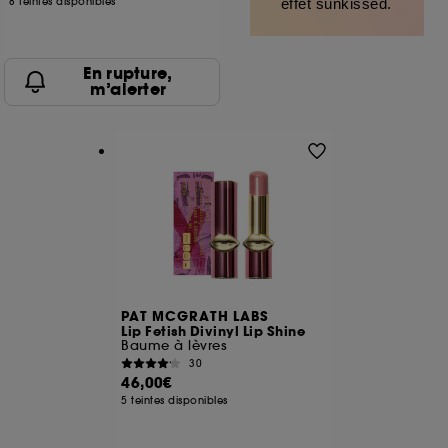
8 teintes disponibles
effet sunkissed.
En rupture,
m’alerter
PAT MCGRATH LABS
Lip Fetish Divinyl Lip Shine
Baume à lèvres
30
46,00€
5 teintes disponibles