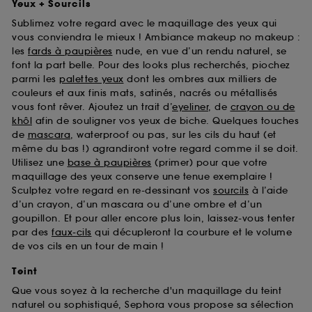
pouvez personnaliser vos choix concernant le dépôt
Yeux + Sourcils
de ces cookies grâce au bouton "personnaliser mes
Sublimez votre regard avec le maquillage des yeux qui
choix" ci-dessous ou décider de "tout accepter".
vous conviendra le mieux ! Ambiance makeup no makeup :
Sephora pourra associer les informations de
les
fards à paupières
nude, en vue d’un rendu naturel, se
navigation collectées par ces Cookies, pour les
font la part belle. Pour des looks plus recherchés, piochez
finalités acceptées, avec les données personnelles
parmi les
palettes yeux
dont les ombres aux milliers de
collectées ou générées lors de votre activité en ligne
couleurs et aux finis mats, satinés, nacrés ou métallisés
ou en magasin. Pour refuser tous les cookies, cliques
vous font rêver. Ajoutez un trait d’
eyeliner
, de
crayon ou de
sur "continuer sans accepter". Voous pouvez à tout
khôl
afin de souligner vos yeux de biche. Quelques touches
moment choisir de retirer votrte consentement. Si vous
de
mascara
, waterproof ou pas, sur les cils du haut (et
souhaitez obtenir plus d'information sur les cookies
même du bas !) agrandiront votre regard comme il se doit.
utilisés,
cliquez
ici
.
Utilisez une
base à paupières
(primer) pour que votre
maquillage des yeux conserve une tenue exemplaire !
Sculptez votre regard en re-dessinant vos
sourcils
à l’aide
d’un crayon, d’un mascara ou d’une ombre et d’un
goupillon. Et pour aller encore plus loin, laissez-vous tenter
par des
faux-cils
qui décupleront la courbure et le volume
de vos cils en un tour de main !
Teint
Que vous soyez à la recherche d'un maquillage du teint
naturel ou sophistiqué, Sephora vous propose sa sélection