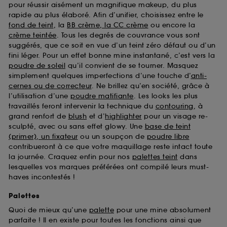
pour réussir aisément un magnifique makeup, du plus
rapide au plus élaboré. Afin d’unifier, choisissez entre le
fond de teint
, la
BB crème, la CC crème
ou encore la
crème teintée
. Tous les degrés de couvrance vous sont
suggérés, que ce soit en vue d’un teint zéro défaut ou d’un
fini léger. Pour un effet bonne mine instantané, c’est vers la
poudre de soleil
qu’il convient de se tourner. Masquez
simplement quelques imperfections d’une touche d’
anti-
cernes ou de correcteur
. Ne brillez qu’en société, grâce à
l’utilisation d’une
poudre matifiante
. Les looks les plus
travaillés feront intervenir la technique du
contouring
, à
grand renfort de
blush
et d’
highlighter
pour un visage re-
sculpté, avec ou sans effet glowy. Une
base de teint
(primer), un fixateur
ou un soupçon de
poudre libre
contribueront à ce que votre maquillage reste intact toute
la journée. Craquez enfin pour nos
palettes teint
dans
lesquelles vos marques préférées ont compilé leurs must-
haves incontestés !
Palettes
Quoi de mieux qu’une
palette
pour une mine absolument
parfaite ! Il en existe pour toutes les fonctions ainsi que