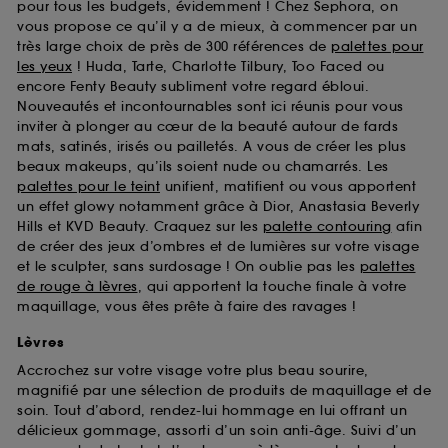
pour tous les budgets, évidemment ! Chez Sephora, on
vous propose ce qu’il y a de mieux, à commencer par un
très large choix de près de 300 références de
palettes pour
les yeux
! Huda, Tarte, Charlotte Tilbury, Too Faced ou
encore Fenty Beauty subliment votre regard ébloui.
Nouveautés et incontournables sont ici réunis pour vous
inviter à plonger au cœur de la beauté autour de fards
mats, satinés, irisés ou pailletés. A vous de créer les plus
beaux makeups, qu’ils soient nude ou chamarrés. Les
palettes pour le teint
unifient, matifient ou vous apportent
un effet glowy notamment grâce à Dior, Anastasia Beverly
Hills et KVD Beauty. Craquez sur les
palette contouring
afin
de créer des jeux d’ombres et de lumières sur votre visage
et le sculpter, sans surdosage ! On oublie pas les
palettes
de rouge à lèvres
, qui apportent la touche finale à votre
maquillage, vous êtes prête à faire des ravages !
Lèvres
Accrochez sur votre visage votre plus beau sourire,
magnifié par une sélection de produits de maquillage et de
soin. Tout d’abord, rendez-lui hommage en lui offrant un
délicieux gommage, assorti d’un soin anti-âge. Suivi d’un