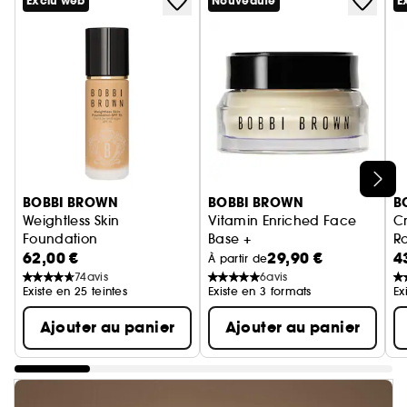
Exclu web
Nouveauté
E
Ignorer le carrousel produits
BOBBI BROWN
BOBBI BROWN
B
Weightless Skin
Vitamin Enriched Face
Cr
Foundation
Base +
R
62,00 €
29,90 €
4
Fond de teint tenue 24 heures SPF15
Crème hydratante vitaminée 
À partir de
74
avis
6
avis
Existe en 25 teintes
Existe en 3 formats
Ex
Ajouter au panier
Ajouter au panier