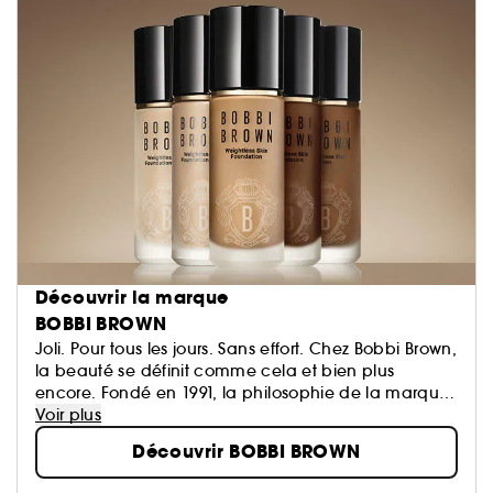
Découvrir la marque
BOBBI BROWN
Joli. Pour tous les jours. Sans effort. Chez Bobbi Brown,
la beauté se définit comme cela et bien plus
encore. Fondé en 1991, la philosophie de la marque
est de faire ressortir la beauté naturelle de chaque
Voir plus
femme, grâce à des textures et des teintes naturelles
Découvrir BOBBI BROWN
pour le teint, les yeux, les lèvres qui mettent en valeur
plutôt que de masquer; et des soins au résultat