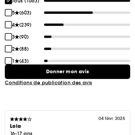
Tous (1063)
5
(603)
4
(239)
3
(90)
2
(88)
1
(43)
Donner mon avis
Conditions de publication des avis
04 févr. 2026
Lola
16-17 ans