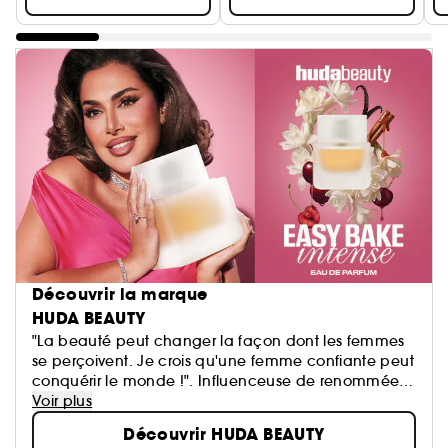
Découvrir la marque
HUDA BEAUTY
"La beauté peut changer la façon dont les femmes
se perçoivent. Je crois qu'une femme confiante peut
conquérir le monde !". Influenceuse de renommée
mondiale basée à Dubai, Huda Kattan fonde en
Voir plus
2013 la marque Huda Beauty. Ce qui a commencé
Découvrir HUDA BEAUTY
comme une passion est aujourd'hui devenu un