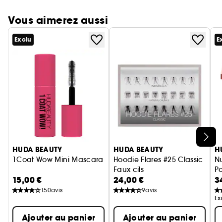
Vous aimerez aussi
Exclu
E
Ignorer le carrousel produits
HUDA BEAUTY
HUDA BEAUTY
H
1Coat Wow Mini Mascara
Hoodie Flares #25 Classic
N
Faux cils
P
15,00 €
24,00 €
3
150
avis
9
avis
Ex
Ajouter au panier
Ajouter au panier