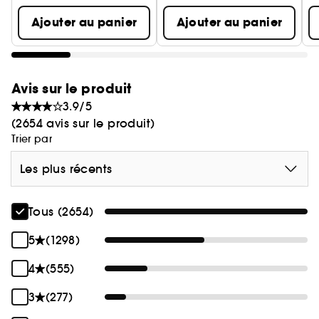
Ajouter au panier
Ajouter au panier
Tests consommateurs et en clinique du mascara
Huda Beauty :
- Testé ophtalmologiquement
- Convient aux personnes portant des lentilles de
Avis sur le produit
contact
3.9/5
- Convient aux yeux sensibles
(2654 avis sur le produit)
Trier par
Les plus récents
Tous (2654)
5
(1298)
4
(555)
3
(277)