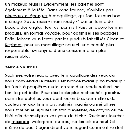
un makeup réussi ! Evidemment, les
palettes
sont
également à la fête. Dans votre trousse, n’oubliez pas
pinceaux et éponges
à maquillage, qui font toujours bon
ménage. Soyez aussi « mani-ready »* car en terme de
beauté des ongles, tout est permis ! Puis, on adore les mini-
produits, en
format voyage
, pour optimiser ses bagages.
Enfin, laissez-vous tenter par les produits labellisés
Clean at
Sephora
, pour un maquillage naturel, une beauté plus
responsable, synonyme d’une consommation plus
raisonnable.
Yeux + Sourcils
Sublimez votre regard avec le maquillage des yeux qui
vous conviendra le mieux ! Ambiance makeup no makeup :
les
fards à paupières
nude, en vue d’un rendu naturel, se
font la part belle. Pour des looks plus recherchés, piochez
parmi les
palettes yeux
dont les ombres aux milliers de
couleurs et aux finis mats, satinés, nacrés ou métallisés
vous font rêver. Ajoutez un trait d’
eyeliner
, de
crayon ou de
khôl
afin de souligner vos yeux de biche. Quelques touches
de
mascara
, waterproof ou pas, sur les cils du haut (et
même du bas !) agrandiront votre regard comme il se doit.