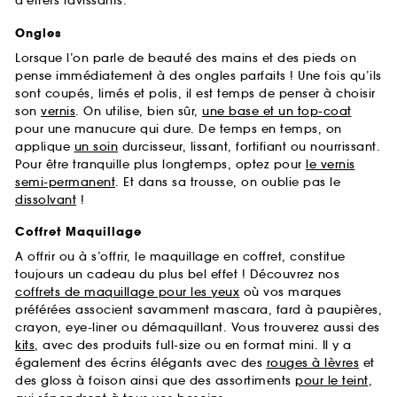
d’effets ravissants.
Ongles
Lorsque l’on parle de beauté des mains et des pieds on
pense immédiatement à des ongles parfaits ! Une fois qu’ils
sont coupés, limés et polis, il est temps de penser à choisir
son
vernis
. On utilise, bien sûr,
une base et un top-coat
pour une manucure qui dure. De temps en temps, on
applique
un soin
durcisseur, lissant, fortifiant ou nourrissant.
Pour être tranquille plus longtemps, optez pour
le vernis
semi-permanent
. Et dans sa trousse, on oublie pas le
dissolvant
!
Coffret Maquillage
A offrir ou à s’offrir, le maquillage en coffret, constitue
toujours un cadeau du plus bel effet ! Découvrez nos
coffrets de maquillage pour les yeux
où vos marques
préférées associent savamment mascara, fard à paupières,
crayon, eye-liner ou démaquillant. Vous trouverez aussi des
kits
, avec des produits full-size ou en format mini. Il y a
également des écrins élégants avec des
rouges à lèvres
et
des gloss à foison ainsi que des assortiments
pour le teint
,