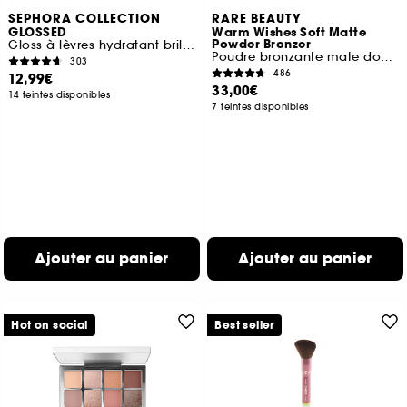
SEPHORA COLLECTION
RARE BEAUTY
GLOSSED
Warm Wishes Soft Matte
Powder Bronzer
Gloss à lèvres hydratant brillance effet miroir
Poudre bronzante mate douce
303
486
12,99€
33,00€
14 teintes disponibles
7 teintes disponibles
Ajouter au panier
Ajouter au panier
Hot on social
Best seller