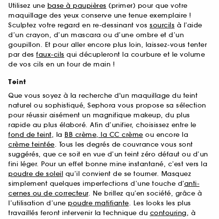
Utilisez une
base à paupières
(primer) pour que votre
maquillage des yeux conserve une tenue exemplaire !
Sculptez votre regard en re-dessinant vos
sourcils
à l’aide
d’un crayon, d’un mascara ou d’une ombre et d’un
goupillon. Et pour aller encore plus loin, laissez-vous tenter
par des
faux-cils
qui décupleront la courbure et le volume
de vos cils en un tour de main !
Teint
Que vous soyez à la recherche d'un maquillage du teint
naturel ou sophistiqué, Sephora vous propose sa sélection
pour réussir aisément un magnifique makeup, du plus
rapide au plus élaboré. Afin d’unifier, choisissez entre le
fond de teint
, la
BB crème, la CC crème
ou encore la
crème teintée
. Tous les degrés de couvrance vous sont
suggérés, que ce soit en vue d’un teint zéro défaut ou d’un
fini léger. Pour un effet bonne mine instantané, c’est vers la
poudre de soleil
qu’il convient de se tourner. Masquez
simplement quelques imperfections d’une touche d’
anti-
cernes ou de correcteur
. Ne brillez qu’en société, grâce à
l’utilisation d’une
poudre matifiante
. Les looks les plus
travaillés feront intervenir la technique du
contouring
, à