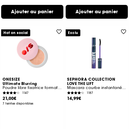
Ajouter au panier
Ajouter au panier
Hot on social
Exclu
ONESIZE
SEPHORA COLLECTION
Ultimate Blurring
LOVE THE LIFT
Poudre libre fixatrice format voyage
Mascara courbe instantanée et volume lifté
1147
1187
21,00€
14,99€
7 teintes disponibles