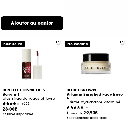
Ajouter au panier
Best seller
Nouveauté
BENEFIT COSMETICS
BOBBI BROWN
Benetint
Vitamin Enriched Face Base
+
blush liquide joues et lèvre
Crème hydratante vitaminée & base de maquillage
6202
6
28,00€
29,90€
À partir de
3 teintes disponibles
3 contenances disponibles