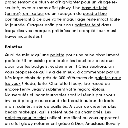
grand renfort de
blush
et d’
highlighter
pour un visage re-
sculpté, avec ou sans effet glowy. Une
base de teint
(primer), un fixateur
ou un soupçon de
poudre libre
contribueront à ce que votre maquillage reste intact toute
la journée. Craquez enfin pour nos
palettes teint
dans
lesquelles vos marques préférées ont compilé leurs must-
haves incontestés !
Palettes
Quoi de mieux qu’une
palette
pour une mine absolument
parfaite ! Il en existe pour toutes les fonctions ainsi que
pour tous les budgets, évidemment ! Chez Sephora, on
vous propose ce qu’il y a de mieux, à commencer par un
très large choix de près de 300 références de
palettes pour
les yeux
! Huda, Tarte, Charlotte Tilbury, Too Faced ou
encore Fenty Beauty subliment votre regard ébloui.
Nouveautés et incontournables sont ici réunis pour vous
inviter à plonger au cœur de la beauté autour de fards
mats, satinés, irisés ou pailletés. A vous de créer les plus
beaux makeups, qu’ils soient nude ou chamarrés. Les
palettes pour le teint
unifient, matifient ou vous apportent
un effet glowy notamment grâce à Dior, Anastasia Beverly