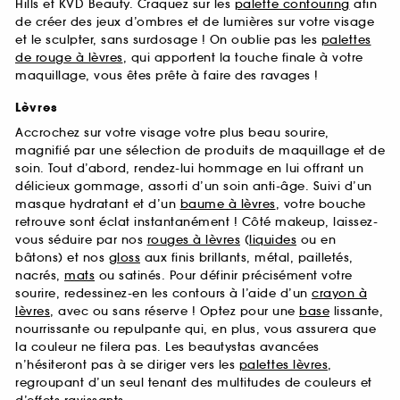
Hills et KVD Beauty. Craquez sur les
palette contouring
afin
de créer des jeux d’ombres et de lumières sur votre visage
et le sculpter, sans surdosage ! On oublie pas les
palettes
de rouge à lèvres
, qui apportent la touche finale à votre
maquillage, vous êtes prête à faire des ravages !
Lèvres
Accrochez sur votre visage votre plus beau sourire,
magnifié par une sélection de produits de maquillage et de
soin. Tout d’abord, rendez-lui hommage en lui offrant un
délicieux gommage, assorti d’un soin anti-âge. Suivi d’un
masque hydratant et d’un
baume à lèvres
, votre bouche
retrouve sont éclat instantanément ! Côté makeup, laissez-
vous séduire par nos
rouges à lèvres
(
liquides
ou en
bâtons) et nos
gloss
aux finis brillants, métal, pailletés,
nacrés,
mats
ou satinés. Pour définir précisément votre
sourire, redessinez-en les contours à l’aide d’un
crayon à
lèvres
, avec ou sans réserve ! Optez pour une
base
lissante,
nourrissante ou repulpante qui, en plus, vous assurera que
la couleur ne filera pas. Les beautystas avancées
n’hésiteront pas à se diriger vers les
palettes lèvres
,
regroupant d’un seul tenant des multitudes de couleurs et