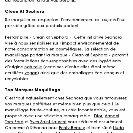
qui répondront à tous vos besoins.
Clean At Sephora
Se maquiller en respectant l’environnement est aujourd’hui
possible grâce aux produits portant
l’estampille « Clean at Sephora ». Cette initiative Sephora
vise à nous sensibiliser sur l’impact environnemental de
notre consommation en cosmétiques. La sélection de
maquillage portant la marque « Clean at Sephora » garantit
des formulations
éco-responsables
avec des ingrédients
d’origine
naturelle
(certaines d’entre elles étant même
certifiées
vegan
) ainsi que des emballages éco-conçus et
recyclables.
Top Marques Maquillage
C’est tout naturellement chez Sephora que vous retrouverez
vos marques préférées et même bien plus que cela ! Le
maquillage haute-couture, au chic incontestable, vous est
proposé avec une sélection remarquable :
Dior
,
Armani
,
Tom Ford
et
Yves Saint Laurent
vous séduiront assurément.
On pense à Rihanna pour
Fenty Beauty
et bien sûr à
Huda