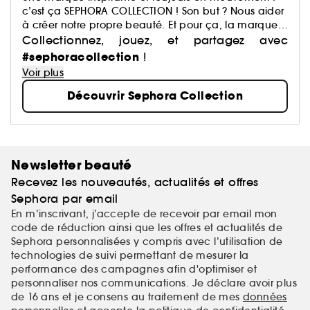
c’est ça SEPHORA COLLECTION ! Son but ? Nous aider
à créer notre propre beauté. Et pour ça, la marque
a justement imaginé des centaines de produits : du
Collectionnez, jouez, et partagez avec
maquillage aux soins, du capillaire au parfum, du
#sephoracollection
!
bain aux compléments alimentaires,… Avec pour
Voir plus
mission de démocratiser une beauté performante.
Découvrir Sephora Collection
Newsletter beauté
Recevez les nouveautés, actualités et offres
Sephora par email
En m’inscrivant, j’accepte de recevoir par email mon
code de réduction ainsi que les offres et actualités de
Sephora personnalisées y compris avec l’utilisation de
technologies de suivi permettant de mesurer la
performance des campagnes afin d'optimiser et
personnaliser nos communications. Je déclare avoir plus
de 16 ans et je consens au traitement de mes
données