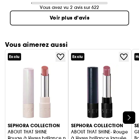
Vous avez vu 2 avis sur 622
Voir plus d'avis
Vous aimerez aussi
Exclu
Exclu
H
Ignorer le carrousel produits
SEPHORA COLLECTION
SEPHORA COLLECTION
S
ABOUT THAT SHINE
ABOUT THAT SHINE- Rouge
G
Rouge à lèvres brillance naturelle
à lèvres brillance laquée
Ba