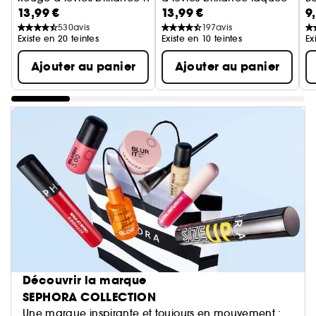
13,99 €
13,99 €
9
530
avis
197
avis
Existe en 20 teintes
Existe en 10 teintes
Ex
Ajouter au panier
Ajouter au panier
Découvrir la marque
SEPHORA COLLECTION
Une marque inspirante et toujours en mouvement :