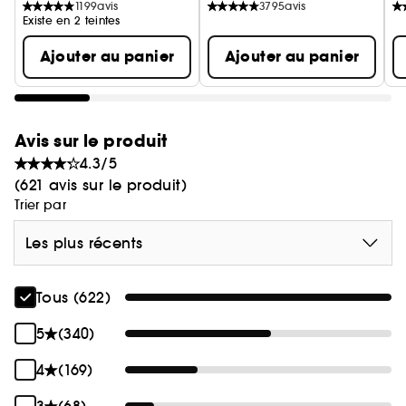
1199
avis
3795
avis
contribue à protéger la peau de la
Existe en 2 teintes
déshydratation pour des lèvres souples et douces
(1)
toute la journée. Pendant 12H
, les lèvres sont
Ajouter au panier
Ajouter au panier
comme baignées d'hydratation.
Avis sur le produit
4.3/5
(621 avis sur le produit)
Trier par
Les plus récents
Tous (622)
5
(340)
4
(169)