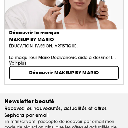
Découvrir la marque
MAKEUP BY MARIO
ÉDUCATION. PASSION. ARTISTIQUE.
Le maquilleur Mario Dedivanovic aide à dessiner la
version la plus parfaite de la beauté naturelle d'un
Voir plus
individu. De l'éducation aux médias sociaux en
Découvrir MAKEUP BY MARIO
passant par l'innovation, Mario s'est construit une
clientèle mondiale, ayant enseigné et popularisé
certaines des techniques de maquillage les plus
connues de la dernière décennie.
Newsletter beauté
Recevez les nouveautés, actualités et offres
Sephora par email
En m’inscrivant, j’accepte de recevoir par email mon
code de réduction ainsi que les offres et actualités de