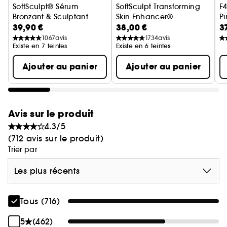
SoftSculpt® Sérum
SoftSculpt Transforming
F4
Bronzant & Sculptant
Skin Enhancer®
Pi
39,90 €
38,00 €
3
Baume bronzant
1067
avis
1734
avis
Existe en 7 teintes
Existe en 6 teintes
Ajouter au panier
Ajouter au panier
Avis sur le produit
4.3/5
(712 avis sur le produit)
Trier par
Les plus récents
Tous (716)
5
(462)