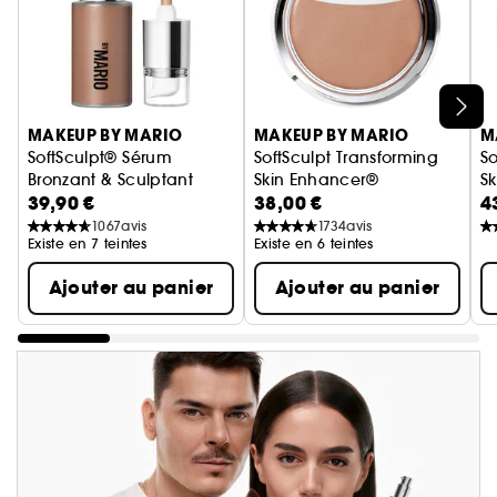
Ignorer le carrousel produits
MAKEUP BY MARIO
MAKEUP BY MARIO
M
SoftSculpt® Sérum
SoftSculpt Transforming
So
Bronzant & Sculptant
Skin Enhancer®
Sk
39,90 €
38,00 €
4
Baume bronzant
Po
1067
avis
1734
avis
Existe en 7 teintes
Existe en 6 teintes
Ajouter au panier
Ajouter au panier