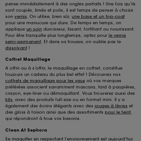
pense immédiatement à des ongles parfaits ! Une fois qu’ils
sont coupés, limés et polis, il est temps de penser à choisir
son
vernis
. On utilise, bien sûr,
une base et un top-coat
pour une manucure qui dure. De temps en temps, on
applique
un soin
durcisseur, lissant, fortifiant ou nourrissant.
Pour être tranquille plus longtemps, optez pour
le vernis
semi-permanent
. Et dans sa trousse, on oublie pas le
dissolvant
!
Coffret Maquillage
A offrir ou à s’offrir, le maquillage en coffret, constitue
toujours un cadeau du plus bel effet ! Découvrez nos
coffrets de maquillage pour les yeux
où vos marques
préférées associent savamment mascara, fard à paupières,
crayon, eye-liner ou démaquillant. Vous trouverez aussi des
kits
, avec des produits full-size ou en format mini. Il y a
également des écrins élégants avec des
rouges à lèvres
et
des gloss à foison ainsi que des assortiments
pour le teint
,
qui répondront à tous vos besoins.
Clean At Sephora
Se maquiller en respectant l’environnement est aujourd’hui