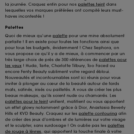
la journée. Craquez enfin pour nos
palettes teint
dans
lesquelles vos marques préférées ont compilé leurs must-
haves incontestés !
Palettes
Quoi de mieux qu’une
palette
pour une mine absolument
parfaite ! Il en existe pour toutes les fonctions ainsi que
pour tous les budgets, évidemment ! Chez Sephora, on
vous propose ce qu’il y a de mieux, à commencer par un
très large choix de près de 300 références de
palettes pour
les yeux
! Huda, Tarte, Charlotte Tilbury, Too Faced ou
encore Fenty Beauty subliment votre regard ébloui.
Nouveautés et incontournables sont ici réunis pour vous
inviter à plonger au cœur de la beauté autour de fards
mats, satinés, irisés ou pailletés. A vous de créer les plus
beaux makeups, qu’ils soient nude ou chamarrés. Les
palettes pour le teint
unifient, matifient ou vous apportent
un effet glowy notamment grâce à Dior, Anastasia Beverly
Hills et KVD Beauty. Craquez sur les
palette contouring
afin
de créer des jeux d’ombres et de lumières sur votre visage
et le sculpter, sans surdosage ! On oublie pas les
palettes
de rouge à lèvres
, qui apportent la touche finale à votre