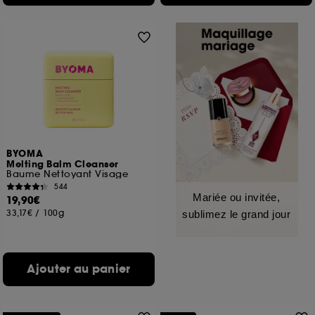
BYOMA
Melting Balm Cleanser
Baume Nettoyant Visage
544
Mariée ou invitée,
19,90€
33,17€
/
100g
sublimez le grand jour
Ajouter au panier