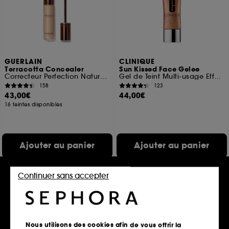
GUERLAIN
CLINIQUE
Terracotta Concealer
Sun Kissed Face Gelee
Correcteur Perfection Naturelle
Gel de Teint Multi-usage Effet Soleil
158
123
43,00€
44,00€
16 teintes disponibles
Ajouter au panier
Ajouter au panier
Continuer sans accepter
Nous utilisons des cookies afin de vous offrir la