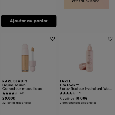
effet sunkissed.
Ajouter au panier
RARE BEAUTY
TARTE
Liquid Touch
Life Lock™
Correcteur maquillage
Spray fixateur hydratant Waterproof
744
167
29,00€
18,00€
À partir de
32 teintes disponibles
2 contenances disponibles