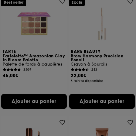
Best seller
Exclu
TARTE
RARE BEAUTY
Tartelette™ Amazonian Clay
Brow Harmony Precision
In Bloom Palette
Pencil
Palette de fards à paupières
Crayon à Sourcils
3409
283
45,00€
22,00€
6 teintes disponibles
Ajouter au panier
Ajouter au panier