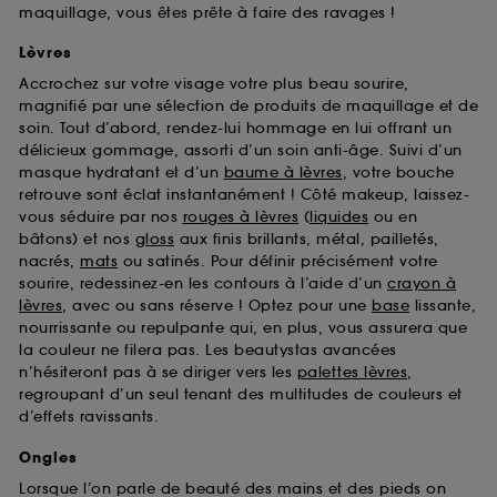
maquillage, vous êtes prête à faire des ravages !
Lèvres
Accrochez sur votre visage votre plus beau sourire,
magnifié par une sélection de produits de maquillage et de
soin. Tout d’abord, rendez-lui hommage en lui offrant un
délicieux gommage, assorti d’un soin anti-âge. Suivi d’un
masque hydratant et d’un
baume à lèvres
, votre bouche
retrouve sont éclat instantanément ! Côté makeup, laissez-
vous séduire par nos
rouges à lèvres
(
liquides
ou en
bâtons) et nos
gloss
aux finis brillants, métal, pailletés,
nacrés,
mats
ou satinés. Pour définir précisément votre
sourire, redessinez-en les contours à l’aide d’un
crayon à
lèvres
, avec ou sans réserve ! Optez pour une
base
lissante,
nourrissante ou repulpante qui, en plus, vous assurera que
la couleur ne filera pas. Les beautystas avancées
n’hésiteront pas à se diriger vers les
palettes lèvres
,
regroupant d’un seul tenant des multitudes de couleurs et
d’effets ravissants.
Ongles
Lorsque l’on parle de beauté des mains et des pieds on