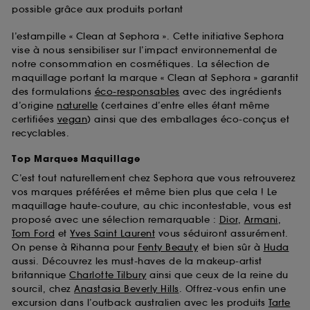
possible grâce aux produits portant
l’estampille « Clean at Sephora ». Cette initiative Sephora
vise à nous sensibiliser sur l’impact environnemental de
notre consommation en cosmétiques. La sélection de
maquillage portant la marque « Clean at Sephora » garantit
des formulations
éco-responsables
avec des ingrédients
d’origine
naturelle
(certaines d’entre elles étant même
certifiées
vegan
) ainsi que des emballages éco-conçus et
recyclables.
Top Marques Maquillage
C’est tout naturellement chez Sephora que vous retrouverez
vos marques préférées et même bien plus que cela ! Le
maquillage haute-couture, au chic incontestable, vous est
proposé avec une sélection remarquable :
Dior
,
Armani
,
Tom Ford
et
Yves Saint Laurent
vous séduiront assurément.
On pense à Rihanna pour
Fenty Beauty
et bien sûr à
Huda
aussi. Découvrez les must-haves de la makeup-artist
britannique
Charlotte Tilbury
ainsi que ceux de la reine du
sourcil, chez
Anastasia Beverly Hills
. Offrez-vous enfin une
excursion dans l’outback australien avec les produits
Tarte