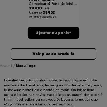
Over Concealer
Correcteur et Fond de teint 2 en 1
486
A l'exception des cookies techniques, le dépôt et la
39,90€
À partir de
lecture de ces traceurs requiert votre accord. Vous
10 teintes disponibles
pouvez personnaliser vos choix concernant le dépôt
de ces cookies grâce au bouton "personnaliser mes
choix" ci-dessous ou décider de "tout accepter".
Ajouter au panier
Sephora pourra associer les informations de
navigation collectées par ces Cookies, pour les
finalités acceptées, avec les données personnelles
collectées ou générées lors de votre activité en ligne
ou en magasin. Pour refuser tous les cookies, cliques
Voir plus de produits
sur "continuer sans accepter". Voous pouvez à tout
moment choisir de retirer votrte consentement. Si vous
souhaitez obtenir plus d'information sur les cookies
Accueil
Maquillage
utilisés,
cliquez
ici
.
Essentiel beauté incontournable, le maquillage est notre
meilleur allié ! Teint frais, lèvres gourmandes et smoky eyes,
le makeup parfait est à portée de main. On laisse libre
cours à toutes nos envies maquillage en créant des looks à
l'infini ! Best-sellers ou nouveautés beauté, le maquillage
n'a jamais été aussi fun qu'avec Sephora.