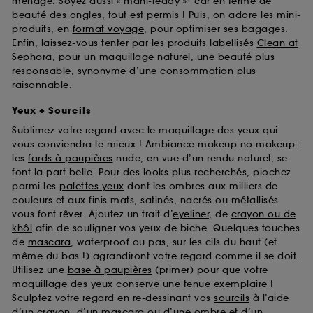
ménage. Soyez aussi « mani-ready »* car en terme de
beauté des ongles, tout est permis ! Puis, on adore les mini-
produits, en
format voyage
, pour optimiser ses bagages.
Enfin, laissez-vous tenter par les produits labellisés
Clean at
Sephora
, pour un maquillage naturel, une beauté plus
responsable, synonyme d’une consommation plus
raisonnable.
Yeux + Sourcils
Sublimez votre regard avec le maquillage des yeux qui
vous conviendra le mieux ! Ambiance makeup no makeup :
les
fards à paupières
nude, en vue d’un rendu naturel, se
font la part belle. Pour des looks plus recherchés, piochez
parmi les
palettes yeux
dont les ombres aux milliers de
couleurs et aux finis mats, satinés, nacrés ou métallisés
vous font rêver. Ajoutez un trait d’
eyeliner
, de
crayon ou de
khôl
afin de souligner vos yeux de biche. Quelques touches
de
mascara
, waterproof ou pas, sur les cils du haut (et
même du bas !) agrandiront votre regard comme il se doit.
Utilisez une
base à paupières
(primer) pour que votre
maquillage des yeux conserve une tenue exemplaire !
Sculptez votre regard en re-dessinant vos
sourcils
à l’aide
d’un crayon, d’un mascara ou d’une ombre et d’un