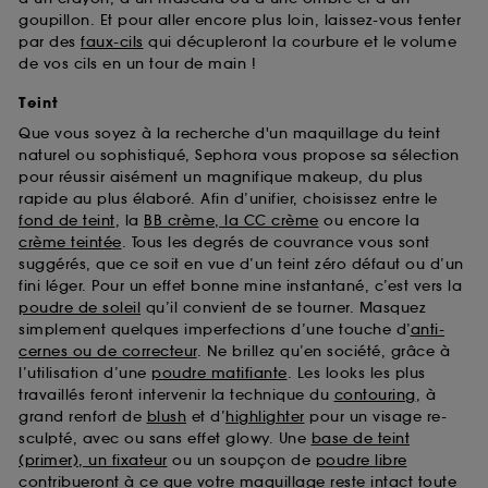
goupillon. Et pour aller encore plus loin, laissez-vous tenter
par des
faux-cils
qui décupleront la courbure et le volume
de vos cils en un tour de main !
Teint
Que vous soyez à la recherche d'un maquillage du teint
naturel ou sophistiqué, Sephora vous propose sa sélection
pour réussir aisément un magnifique makeup, du plus
rapide au plus élaboré. Afin d’unifier, choisissez entre le
fond de teint
, la
BB crème, la CC crème
ou encore la
crème teintée
. Tous les degrés de couvrance vous sont
suggérés, que ce soit en vue d’un teint zéro défaut ou d’un
fini léger. Pour un effet bonne mine instantané, c’est vers la
poudre de soleil
qu’il convient de se tourner. Masquez
simplement quelques imperfections d’une touche d’
anti-
cernes ou de correcteur
. Ne brillez qu’en société, grâce à
l’utilisation d’une
poudre matifiante
. Les looks les plus
travaillés feront intervenir la technique du
contouring
, à
grand renfort de
blush
et d’
highlighter
pour un visage re-
sculpté, avec ou sans effet glowy. Une
base de teint
(primer), un fixateur
ou un soupçon de
poudre libre
contribueront à ce que votre maquillage reste intact toute