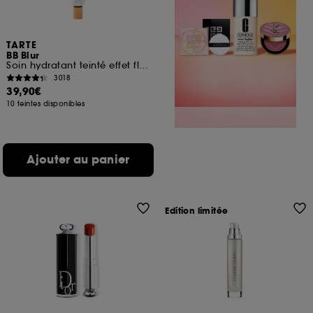
TARTE
BB Blur
Soin hydratant teinté effet floutant, fini mat naturel, SPF 30
3018
39,90€
10 teintes disponibles
Ajouter au panier
Edition limitée