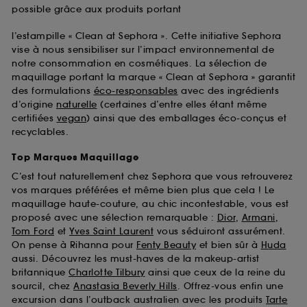
possible grâce aux produits portant
l’estampille « Clean at Sephora ». Cette initiative Sephora
vise à nous sensibiliser sur l’impact environnemental de
notre consommation en cosmétiques. La sélection de
maquillage portant la marque « Clean at Sephora » garantit
des formulations
éco-responsables
avec des ingrédients
d’origine
naturelle
(certaines d’entre elles étant même
certifiées
vegan
) ainsi que des emballages éco-conçus et
recyclables.
Top Marques Maquillage
C’est tout naturellement chez Sephora que vous retrouverez
vos marques préférées et même bien plus que cela ! Le
maquillage haute-couture, au chic incontestable, vous est
proposé avec une sélection remarquable :
Dior
,
Armani
,
Tom Ford
et
Yves Saint Laurent
vous séduiront assurément.
On pense à Rihanna pour
Fenty Beauty
et bien sûr à
Huda
aussi. Découvrez les must-haves de la makeup-artist
britannique
Charlotte Tilbury
ainsi que ceux de la reine du
sourcil, chez
Anastasia Beverly Hills
. Offrez-vous enfin une
excursion dans l’outback australien avec les produits
Tarte