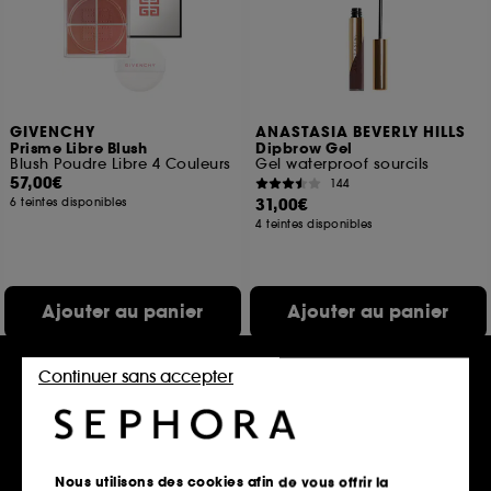
GIVENCHY
ANASTASIA BEVERLY HILLS
Prisme Libre Blush
Dipbrow Gel
Blush Poudre Libre 4 Couleurs
Gel waterproof sourcils
57,00€
144
31,00€
6 teintes disponibles
4 teintes disponibles
Ajouter au panier
Ajouter au panier
Continuer sans accepter
Exclu
Nous utilisons des cookies afin de vous offrir la