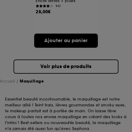
Encre lèvres + joues
961
28,00€
A l'exception des cookies techniques, le dépôt et la
lecture de ces traceurs requiert votre accord. Vous
pouvez personnaliser vos choix concernant le dépôt
de ces cookies grâce au bouton "personnaliser mes
choix" ci-dessous ou décider de "tout accepter".
Ajouter au panier
Sephora pourra associer les informations de
navigation collectées par ces Cookies, pour les
finalités acceptées, avec les données personnelles
collectées ou générées lors de votre activité en ligne
ou en magasin. Pour refuser tous les cookies, cliques
Voir plus de produits
sur "continuer sans accepter". Voous pouvez à tout
moment choisir de retirer votrte consentement. Si vous
souhaitez obtenir plus d'information sur les cookies
Accueil
Maquillage
utilisés,
cliquez
ici
.
Essentiel beauté incontournable, le maquillage est notre
meilleur allié ! Teint frais, lèvres gourmandes et smoky eyes,
le makeup parfait est à portée de main. On laisse libre
cours à toutes nos envies maquillage en créant des looks à
l'infini ! Best-sellers ou nouveautés beauté, le maquillage
n'a jamais été aussi fun qu'avec Sephora.