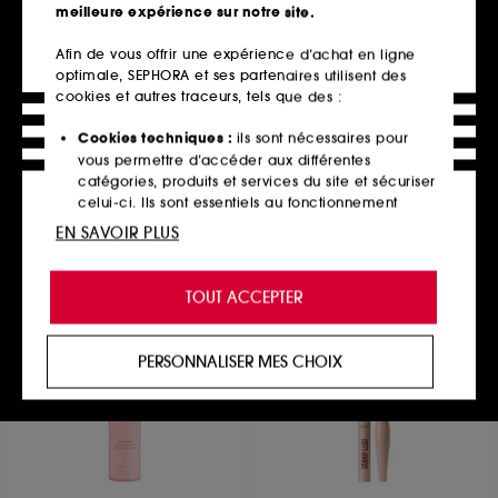
meilleure expérience sur notre site.
Afin de vous offrir une expérience d’achat en ligne
optimale, SEPHORA et ses partenaires utilisent des
PAT MCGRATH LABS
SEPHORA COLLECTION
Lip Fetish Sheer Colour Lip
Care Make-up
cookies et autres traceurs, tels que des :
Balm
Fond de Teint éclat Naturel + Hydratation 10 h
Baume à lèvres
211
Cookies techniques :
ils sont nécessaires pour
12
17,99€
vous permettre d’accéder aux différentes
46,00€
18 teintes disponibles
catégories, produits et services du site et sécuriser
4 teintes disponibles
celui-ci. Ils sont essentiels au fonctionnement
technique du site et ne peuvent être désactivés.
EN SAVOIR PLUS
Ajouter au panier
Ajouter au panier
Cookies de personnalisation :
ils nous permettent
de vous offrir une expérience enrichie et
TOUT ACCEPTER
personnalisée en vous recommandant des
produits, des services et des contenus qui
Best seller
répondent au mieux à vos préférences, et de vous
PERSONNALISER MES CHOIX
proposer des offres promotionnelles adaptées à
votre profil.
Cookies réseaux sociaux et publicité :
ils sont
utilisés pour vous présenter du contenu susceptible
de vous plaire via des publicités, y compris sur des
sites tiers et sur les réseaux sociaux, sur la base