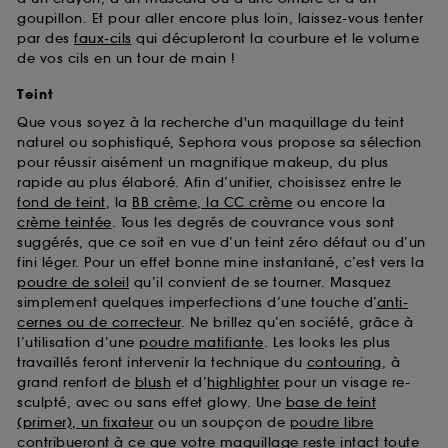
goupillon. Et pour aller encore plus loin, laissez-vous tenter
par des
faux-cils
qui décupleront la courbure et le volume
de vos cils en un tour de main !
Teint
Que vous soyez à la recherche d'un maquillage du teint
naturel ou sophistiqué, Sephora vous propose sa sélection
pour réussir aisément un magnifique makeup, du plus
rapide au plus élaboré. Afin d’unifier, choisissez entre le
fond de teint
, la
BB crème, la CC crème
ou encore la
crème teintée
. Tous les degrés de couvrance vous sont
suggérés, que ce soit en vue d’un teint zéro défaut ou d’un
fini léger. Pour un effet bonne mine instantané, c’est vers la
poudre de soleil
qu’il convient de se tourner. Masquez
simplement quelques imperfections d’une touche d’
anti-
cernes ou de correcteur
. Ne brillez qu’en société, grâce à
l’utilisation d’une
poudre matifiante
. Les looks les plus
travaillés feront intervenir la technique du
contouring
, à
grand renfort de
blush
et d’
highlighter
pour un visage re-
sculpté, avec ou sans effet glowy. Une
base de teint
(primer), un fixateur
ou un soupçon de
poudre libre
contribueront à ce que votre maquillage reste intact toute