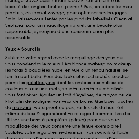
ménage. Soyez aussi « mani-ready »* car en terme de
beauté des ongles, tout est permis ! Puis, on adore les mini-
produits, en
format voyage
, pour optimiser ses bagages.
Enfin, laissez-vous tenter par les produits labellisés
Clean at
Sephora
, pour un maquillage naturel, une beauté plus
responsable, synonyme d’une consommation plus
raisonnable.
Yeux + Sourcils
Sublimez votre regard avec le maquillage des yeux qui
vous conviendra le mieux ! Ambiance makeup no makeup :
les
fards à paupières
nude, en vue d’un rendu naturel, se
font la part belle. Pour des looks plus recherchés, piochez
parmi les
palettes yeux
dont les ombres aux milliers de
couleurs et aux finis mats, satinés, nacrés ou métallisés
vous font rêver. Ajoutez un trait d’
eyeliner
, de
crayon ou de
khôl
afin de souligner vos yeux de biche. Quelques touches
de
mascara
, waterproof ou pas, sur les cils du haut (et
même du bas !) agrandiront votre regard comme il se doit.
Utilisez une
base à paupières
(primer) pour que votre
maquillage des yeux conserve une tenue exemplaire !
Sculptez votre regard en re-dessinant vos
sourcils
à l’aide
d’un crayon, d’un mascara ou d’une ombre et d’un