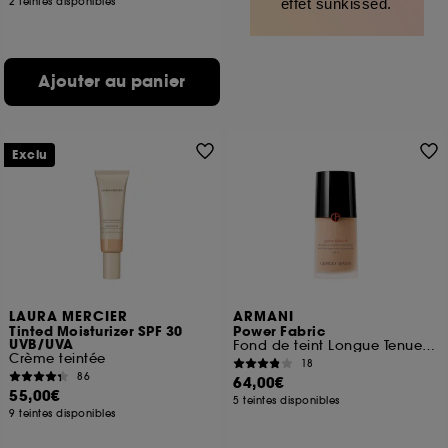
2 teintes disponibles
effet sunkissed.
Ajouter au panier
Exclu
LAURA MERCIER
ARMANI
Tinted Moisturizer SPF 30
Power Fabric
UVB/UVA
Fond de teint Longue Tenue Mat Imperceptible SPF 20
Crème teintée
18
86
64,00€
55,00€
5 teintes disponibles
9 teintes disponibles