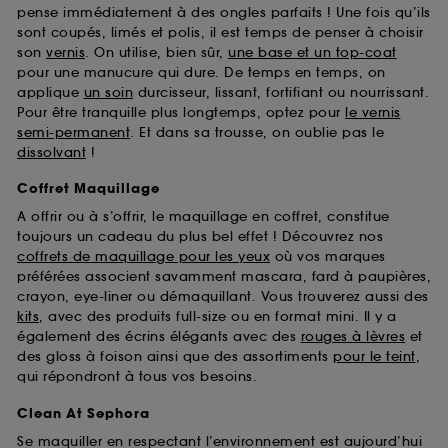
pense immédiatement à des ongles parfaits ! Une fois qu’ils
sont coupés, limés et polis, il est temps de penser à choisir
son
vernis
. On utilise, bien sûr,
une base et un top-coat
pour une manucure qui dure. De temps en temps, on
applique
un soin
durcisseur, lissant, fortifiant ou nourrissant.
Pour être tranquille plus longtemps, optez pour
le vernis
semi-permanent
. Et dans sa trousse, on oublie pas le
dissolvant
!
Coffret Maquillage
A offrir ou à s’offrir, le maquillage en coffret, constitue
toujours un cadeau du plus bel effet ! Découvrez nos
coffrets de maquillage pour les yeux
où vos marques
préférées associent savamment mascara, fard à paupières,
crayon, eye-liner ou démaquillant. Vous trouverez aussi des
kits
, avec des produits full-size ou en format mini. Il y a
également des écrins élégants avec des
rouges à lèvres
et
des gloss à foison ainsi que des assortiments
pour le teint
,
qui répondront à tous vos besoins.
Clean At Sephora
Se maquiller en respectant l’environnement est aujourd’hui