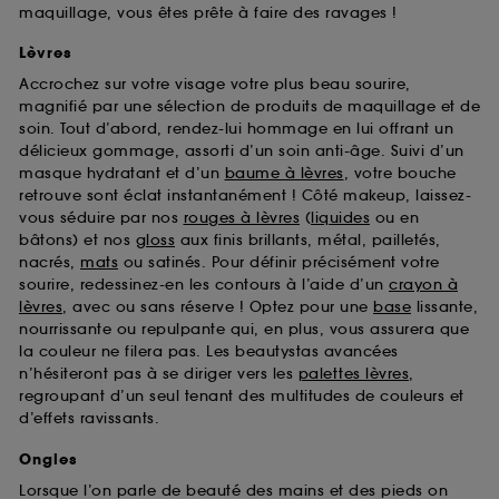
maquillage, vous êtes prête à faire des ravages !
Lèvres
Accrochez sur votre visage votre plus beau sourire,
magnifié par une sélection de produits de maquillage et de
soin. Tout d’abord, rendez-lui hommage en lui offrant un
délicieux gommage, assorti d’un soin anti-âge. Suivi d’un
masque hydratant et d’un
baume à lèvres
, votre bouche
retrouve sont éclat instantanément ! Côté makeup, laissez-
vous séduire par nos
rouges à lèvres
(
liquides
ou en
bâtons) et nos
gloss
aux finis brillants, métal, pailletés,
nacrés,
mats
ou satinés. Pour définir précisément votre
sourire, redessinez-en les contours à l’aide d’un
crayon à
lèvres
, avec ou sans réserve ! Optez pour une
base
lissante,
nourrissante ou repulpante qui, en plus, vous assurera que
la couleur ne filera pas. Les beautystas avancées
n’hésiteront pas à se diriger vers les
palettes lèvres
,
regroupant d’un seul tenant des multitudes de couleurs et
d’effets ravissants.
Ongles
Lorsque l’on parle de beauté des mains et des pieds on