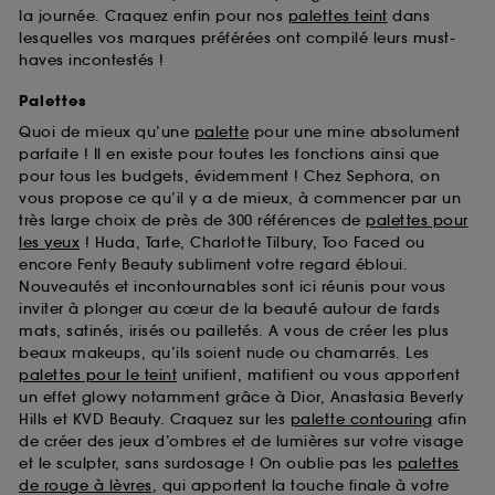
la journée. Craquez enfin pour nos
palettes teint
dans
lesquelles vos marques préférées ont compilé leurs must-
haves incontestés !
Palettes
Quoi de mieux qu’une
palette
pour une mine absolument
parfaite ! Il en existe pour toutes les fonctions ainsi que
pour tous les budgets, évidemment ! Chez Sephora, on
vous propose ce qu’il y a de mieux, à commencer par un
très large choix de près de 300 références de
palettes pour
les yeux
! Huda, Tarte, Charlotte Tilbury, Too Faced ou
encore Fenty Beauty subliment votre regard ébloui.
Nouveautés et incontournables sont ici réunis pour vous
inviter à plonger au cœur de la beauté autour de fards
mats, satinés, irisés ou pailletés. A vous de créer les plus
beaux makeups, qu’ils soient nude ou chamarrés. Les
palettes pour le teint
unifient, matifient ou vous apportent
un effet glowy notamment grâce à Dior, Anastasia Beverly
Hills et KVD Beauty. Craquez sur les
palette contouring
afin
de créer des jeux d’ombres et de lumières sur votre visage
et le sculpter, sans surdosage ! On oublie pas les
palettes
de rouge à lèvres
, qui apportent la touche finale à votre