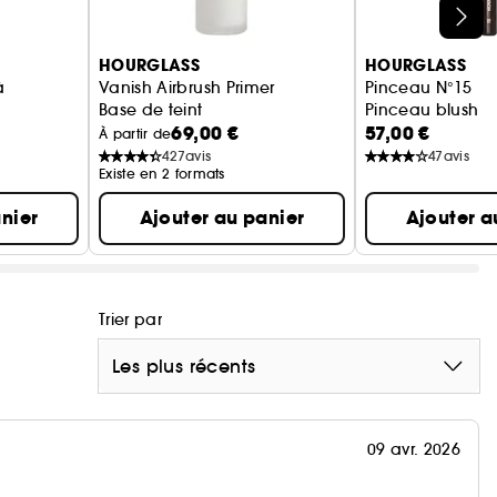
HOURGLASS
HOURGLASS
à
Vanish Airbrush Primer
Pinceau N°15
Base de teint
Pinceau blush
69,00 €
57,00 €
À partir de
427
avis
47
avis
Existe en 2 formats
nier
Ajouter au panier
Ajouter a
Trier par
Les plus récents
09 avr. 2026