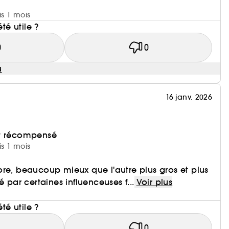
is 1 mois
été utile ?
0
0
u
16 janv. 2026
et récompensé
is 1 mois
'adore, beaucoup mieux que l'autre plus gros et plus
é par certaines influenceuses f...
Voir plus
i
été utile ?
1
0