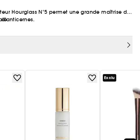
cteur Hourglass N°5 permet une grande maîtrise du
 d'anticernes.
ale.
Exclu