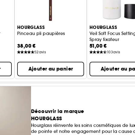
HOURGLASS
HOURGLASS
r
Pinceau pli paupières
Veil Soft Focus Setti
Spray fixateur
38,00 €
51,00 €
52
avis
103
avis
r
Ajouter au panier
Ajouter au pa
Découvrir la marque
HOURGLASS
Hourglass réinvente les soins cosmétiques de l
de pointe et notre engagement pour la cause 