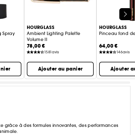
HOURGLASS
HOURGLASS
ng Spray
Ambient Lighting Palette
Pinceau fond de
Volume II
78,00 €
64,00 €
Palette Teint
1581
avis
146
avis
nier
Ajouter au panier
Ajouter a
uxe grâce à des formules innovantes, des performances
animale.