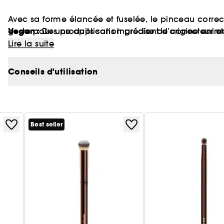
Avec sa forme élancée et fuselée, le pinceau corre
Vegan :
geste pour une application précise de correcteur et
Des produits sans ingrédient d’origine anim
Lire la suite
Conseils d'utilisation
Best seller