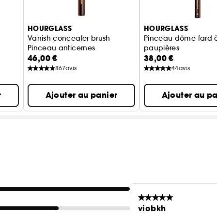
HOURGLASS
HOURGLASS
Vanish concealer brush
Pinceau dôme fard 
Pinceau anticernes
paupières
46,00 €
38,00 €
867
avis
44
avis
r
Ajouter au panier
Ajouter au pa
vicbkh