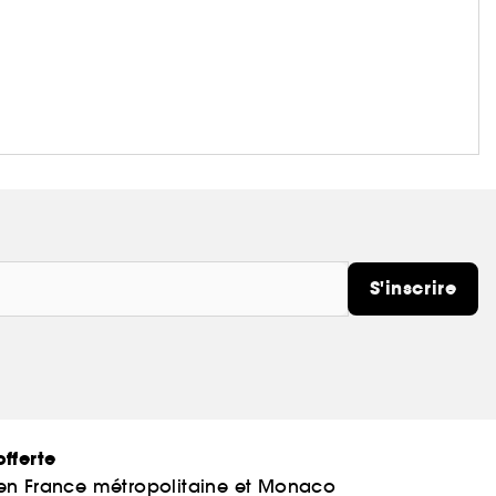
S'inscrire
fferte
 en France métropolitaine et Monaco