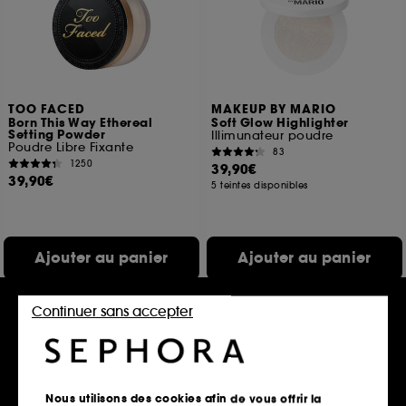
TOO FACED
MAKEUP BY MARIO
Born This Way Ethereal
Soft Glow Highlighter
Setting Powder
Illimunateur poudre
Poudre Libre Fixante
83
1250
39,90€
39,90€
5 teintes disponibles
Ajouter au panier
Ajouter au panier
Continuer sans accepter
Nous utilisons des cookies afin de vous offrir la