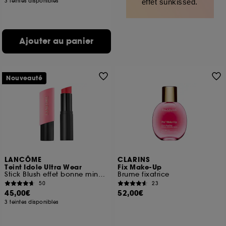
3 teintes disponibles
effet sunkissed.
Ajouter au panier
Nouveauté
LANCÔME
CLARINS
Teint Idole Ultra Wear
Fix Make-Up
Stick Blush effet bonne mine 24h de tenue
Brume fixatrice
50
23
45,00€
52,00€
3 teintes disponibles