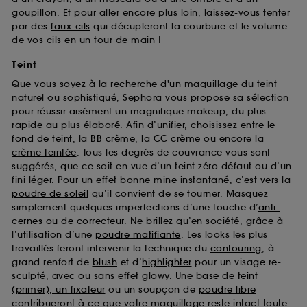
goupillon. Et pour aller encore plus loin, laissez-vous tenter
par des
faux-cils
qui décupleront la courbure et le volume
de vos cils en un tour de main !
Teint
Que vous soyez à la recherche d'un maquillage du teint
naturel ou sophistiqué, Sephora vous propose sa sélection
pour réussir aisément un magnifique makeup, du plus
rapide au plus élaboré. Afin d’unifier, choisissez entre le
fond de teint
, la
BB crème, la CC crème
ou encore la
crème teintée
. Tous les degrés de couvrance vous sont
suggérés, que ce soit en vue d’un teint zéro défaut ou d’un
fini léger. Pour un effet bonne mine instantané, c’est vers la
poudre de soleil
qu’il convient de se tourner. Masquez
simplement quelques imperfections d’une touche d’
anti-
cernes ou de correcteur
. Ne brillez qu’en société, grâce à
l’utilisation d’une
poudre matifiante
. Les looks les plus
travaillés feront intervenir la technique du
contouring
, à
grand renfort de
blush
et d’
highlighter
pour un visage re-
sculpté, avec ou sans effet glowy. Une
base de teint
(primer), un fixateur
ou un soupçon de
poudre libre
contribueront à ce que votre maquillage reste intact toute