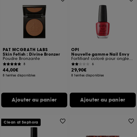
PAT MCGRATH LABS
OPI
Skin Fetish : Divine Bronzer
Nouvelle gamme Nail Envy
Poudre Bronzante
Fortifiant coloré pour ongles naturels
8
6
44,00€
29,90€
8 teintes disponibles
8 teintes disponibles
Ajouter au panier
Ajouter au panier
Clean at Sephora