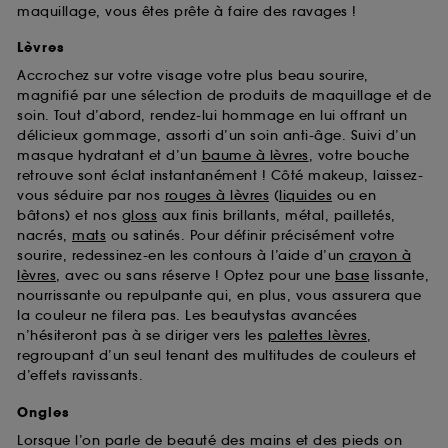
maquillage, vous êtes prête à faire des ravages !
Lèvres
Accrochez sur votre visage votre plus beau sourire,
magnifié par une sélection de produits de maquillage et de
soin. Tout d’abord, rendez-lui hommage en lui offrant un
délicieux gommage, assorti d’un soin anti-âge. Suivi d’un
masque hydratant et d’un
baume à lèvres
, votre bouche
retrouve sont éclat instantanément ! Côté makeup, laissez-
vous séduire par nos
rouges à lèvres
(
liquides
ou en
bâtons) et nos
gloss
aux finis brillants, métal, pailletés,
nacrés,
mats
ou satinés. Pour définir précisément votre
sourire, redessinez-en les contours à l’aide d’un
crayon à
lèvres
, avec ou sans réserve ! Optez pour une
base
lissante,
nourrissante ou repulpante qui, en plus, vous assurera que
la couleur ne filera pas. Les beautystas avancées
n’hésiteront pas à se diriger vers les
palettes lèvres
,
regroupant d’un seul tenant des multitudes de couleurs et
d’effets ravissants.
Ongles
Lorsque l’on parle de beauté des mains et des pieds on