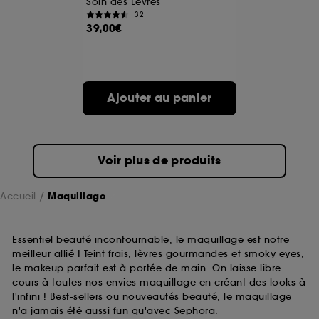
Soin des Lèvres
32
39,00€
A l'exception des cookies techniques, le dépôt et la
lecture de ces traceurs requiert votre accord. Vous
pouvez personnaliser vos choix concernant le dépôt
de ces cookies grâce au bouton "personnaliser mes
choix" ci-dessous ou décider de "tout accepter".
Ajouter au panier
Sephora pourra associer les informations de
navigation collectées par ces Cookies, pour les
finalités acceptées, avec les données personnelles
collectées ou générées lors de votre activité en ligne
ou en magasin. Pour refuser tous les cookies, cliques
Voir plus de produits
sur "continuer sans accepter". Voous pouvez à tout
moment choisir de retirer votrte consentement. Si vous
souhaitez obtenir plus d'information sur les cookies
Accueil
Maquillage
utilisés,
cliquez
ici
.
Essentiel beauté incontournable, le maquillage est notre
meilleur allié ! Teint frais, lèvres gourmandes et smoky eyes,
le makeup parfait est à portée de main. On laisse libre
cours à toutes nos envies maquillage en créant des looks à
l'infini ! Best-sellers ou nouveautés beauté, le maquillage
n'a jamais été aussi fun qu'avec Sephora.