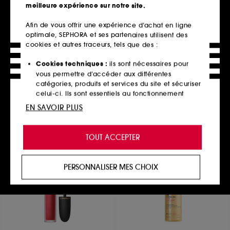
meilleure expérience sur notre site.
Afin de vous offrir une expérience d’achat en ligne
optimale, SEPHORA et ses partenaires utilisent des
ULTRA VIOLETTE
WESTMAN ATELIER
Sheen Screen™ SPF 50
Blender II Brush
cookies et autres traceurs, tels que des :
Smoothie
Pinceau
Baume à lèvres hydratant protection solaire
9
Cookies techniques :
ils sont nécessaires pour
8
99,00€
vous permettre d’accéder aux différentes
19,90€
catégories, produits et services du site et sécuriser
132,67€
/
100g
celui-ci. Ils sont essentiels au fonctionnement
6 teintes disponibles
technique du site et ne peuvent être désactivés.
EN SAVOIR PLUS
Ajouter au panier
Ajouter au panier
Cookies de personnalisation :
ils nous permettent
de vous offrir une expérience enrichie et
TOUT ACCEPTER
personnalisée en vous recommandant des
produits, des services et des contenus qui
répondent au mieux à vos préférences, et de vous
PERSONNALISER MES CHOIX
proposer des offres promotionnelles adaptées à
votre profil.
Cookies réseaux sociaux et publicité :
ils sont
utilisés pour vous présenter du contenu susceptible
de vous plaire via des publicités, y compris sur des
sites tiers et sur les réseaux sociaux, sur la base