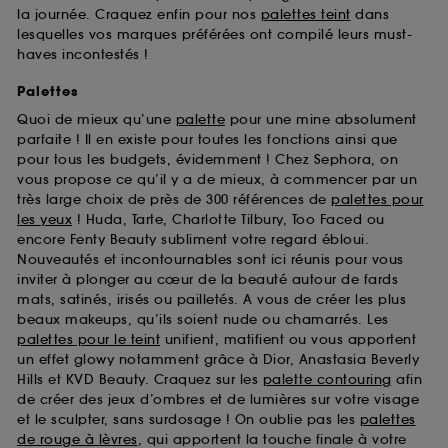
la journée. Craquez enfin pour nos
palettes teint
dans
lesquelles vos marques préférées ont compilé leurs must-
haves incontestés !
Palettes
Quoi de mieux qu’une
palette
pour une mine absolument
parfaite ! Il en existe pour toutes les fonctions ainsi que
pour tous les budgets, évidemment ! Chez Sephora, on
vous propose ce qu’il y a de mieux, à commencer par un
très large choix de près de 300 références de
palettes pour
les yeux
! Huda, Tarte, Charlotte Tilbury, Too Faced ou
encore Fenty Beauty subliment votre regard ébloui.
Nouveautés et incontournables sont ici réunis pour vous
inviter à plonger au cœur de la beauté autour de fards
mats, satinés, irisés ou pailletés. A vous de créer les plus
beaux makeups, qu’ils soient nude ou chamarrés. Les
palettes pour le teint
unifient, matifient ou vous apportent
un effet glowy notamment grâce à Dior, Anastasia Beverly
Hills et KVD Beauty. Craquez sur les
palette contouring
afin
de créer des jeux d’ombres et de lumières sur votre visage
et le sculpter, sans surdosage ! On oublie pas les
palettes
de rouge à lèvres
, qui apportent la touche finale à votre