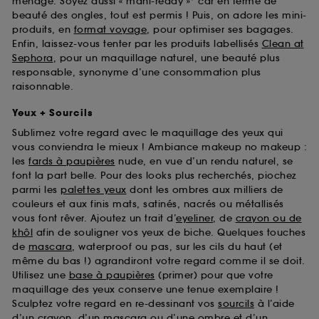
ménage. Soyez aussi « mani-ready »* car en terme de
beauté des ongles, tout est permis ! Puis, on adore les mini-
produits, en
format voyage
, pour optimiser ses bagages.
Enfin, laissez-vous tenter par les produits labellisés
Clean at
Sephora
, pour un maquillage naturel, une beauté plus
responsable, synonyme d’une consommation plus
raisonnable.
Yeux + Sourcils
Sublimez votre regard avec le maquillage des yeux qui
vous conviendra le mieux ! Ambiance makeup no makeup :
les
fards à paupières
nude, en vue d’un rendu naturel, se
font la part belle. Pour des looks plus recherchés, piochez
parmi les
palettes yeux
dont les ombres aux milliers de
couleurs et aux finis mats, satinés, nacrés ou métallisés
vous font rêver. Ajoutez un trait d’
eyeliner
, de
crayon ou de
khôl
afin de souligner vos yeux de biche. Quelques touches
de
mascara
, waterproof ou pas, sur les cils du haut (et
même du bas !) agrandiront votre regard comme il se doit.
Utilisez une
base à paupières
(primer) pour que votre
maquillage des yeux conserve une tenue exemplaire !
Sculptez votre regard en re-dessinant vos
sourcils
à l’aide
d’un crayon, d’un mascara ou d’une ombre et d’un