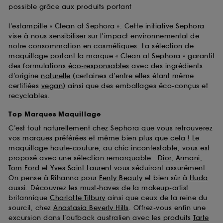
possible grâce aux produits portant
l’estampille « Clean at Sephora ». Cette initiative Sephora
vise à nous sensibiliser sur l’impact environnemental de
notre consommation en cosmétiques. La sélection de
maquillage portant la marque « Clean at Sephora » garantit
des formulations
éco-responsables
avec des ingrédients
d’origine
naturelle
(certaines d’entre elles étant même
certifiées
vegan
) ainsi que des emballages éco-conçus et
recyclables.
Top Marques Maquillage
C’est tout naturellement chez Sephora que vous retrouverez
vos marques préférées et même bien plus que cela ! Le
maquillage haute-couture, au chic incontestable, vous est
proposé avec une sélection remarquable :
Dior
,
Armani
,
Tom Ford
et
Yves Saint Laurent
vous séduiront assurément.
On pense à Rihanna pour
Fenty Beauty
et bien sûr à
Huda
aussi. Découvrez les must-haves de la makeup-artist
britannique
Charlotte Tilbury
ainsi que ceux de la reine du
sourcil, chez
Anastasia Beverly Hills
. Offrez-vous enfin une
excursion dans l’outback australien avec les produits
Tarte