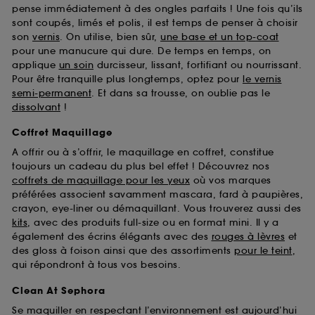
pense immédiatement à des ongles parfaits ! Une fois qu’ils
sont coupés, limés et polis, il est temps de penser à choisir
son
vernis
. On utilise, bien sûr,
une base et un top-coat
pour une manucure qui dure. De temps en temps, on
applique
un soin
durcisseur, lissant, fortifiant ou nourrissant.
Pour être tranquille plus longtemps, optez pour
le vernis
semi-permanent
. Et dans sa trousse, on oublie pas le
dissolvant
!
Coffret Maquillage
A offrir ou à s’offrir, le maquillage en coffret, constitue
toujours un cadeau du plus bel effet ! Découvrez nos
coffrets de maquillage pour les yeux
où vos marques
préférées associent savamment mascara, fard à paupières,
crayon, eye-liner ou démaquillant. Vous trouverez aussi des
kits
, avec des produits full-size ou en format mini. Il y a
également des écrins élégants avec des
rouges à lèvres
et
des gloss à foison ainsi que des assortiments
pour le teint
,
qui répondront à tous vos besoins.
Clean At Sephora
Se maquiller en respectant l’environnement est aujourd’hui