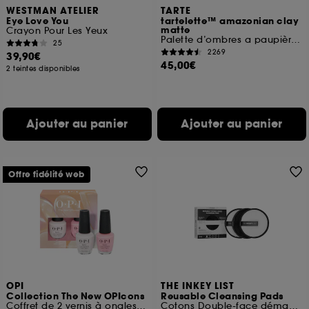
WESTMAN ATELIER
TARTE
Eye Love You
tartelette™ amazonian clay
matte
Crayon Pour Les Yeux
Palette d’ombres a paupières aux tons froids
25
2269
39,90€
45,00€
2 teintes disponibles
Ajouter au panier
Ajouter au panier
Offre fidélité web
OPI
THE INKEY LIST
Collection The New OPIcons
Reusable Cleansing Pads
Coffret de 2 vernis à ongles tenue jusqu'à 7 jours
Cotons Double-face démaquillants réutilisables