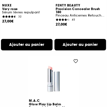
NUXE
FENTY BEAUTY
Very rose
Precision Concealer Brush
180
Sérum lèvres repulpant
Pinceau Anticernes Retouche Instantanée
32
45
27,00€
27,00€
Ajouter au panier
Ajouter au panier
M.A.C
Glow Play Lip Balm