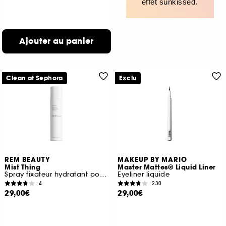
effet sunkissed.
Ajouter au panier
Clean at Sephora
Exclu
REM BEAUTY
MAKEUP BY MARIO
Mist Thing
Master Mattes® Liquid Liner
Spray fixateur hydratant pour le maquillage
Eyeliner liquide
4
230
29,00€
29,00€