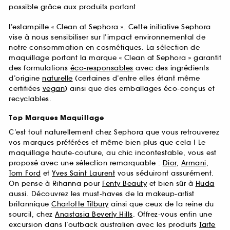
possible grâce aux produits portant
l’estampille « Clean at Sephora ». Cette initiative Sephora
vise à nous sensibiliser sur l’impact environnemental de
notre consommation en cosmétiques. La sélection de
maquillage portant la marque « Clean at Sephora » garantit
des formulations
éco-responsables
avec des ingrédients
d’origine
naturelle
(certaines d’entre elles étant même
certifiées
vegan
) ainsi que des emballages éco-conçus et
recyclables.
Top Marques Maquillage
C’est tout naturellement chez Sephora que vous retrouverez
vos marques préférées et même bien plus que cela ! Le
maquillage haute-couture, au chic incontestable, vous est
proposé avec une sélection remarquable :
Dior
,
Armani
,
Tom Ford
et
Yves Saint Laurent
vous séduiront assurément.
On pense à Rihanna pour
Fenty Beauty
et bien sûr à
Huda
aussi. Découvrez les must-haves de la makeup-artist
britannique
Charlotte Tilbury
ainsi que ceux de la reine du
sourcil, chez
Anastasia Beverly Hills
. Offrez-vous enfin une
excursion dans l’outback australien avec les produits
Tarte