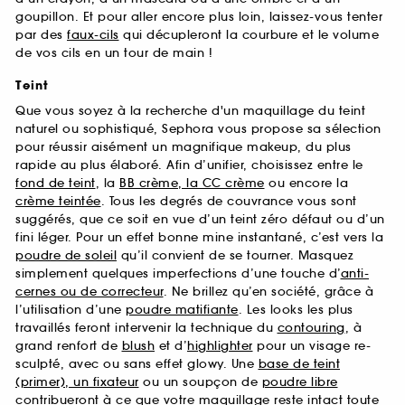
goupillon. Et pour aller encore plus loin, laissez-vous tenter
par des
faux-cils
qui décupleront la courbure et le volume
de vos cils en un tour de main !
Teint
Que vous soyez à la recherche d'un maquillage du teint
naturel ou sophistiqué, Sephora vous propose sa sélection
pour réussir aisément un magnifique makeup, du plus
rapide au plus élaboré. Afin d’unifier, choisissez entre le
fond de teint
, la
BB crème, la CC crème
ou encore la
crème teintée
. Tous les degrés de couvrance vous sont
suggérés, que ce soit en vue d’un teint zéro défaut ou d’un
fini léger. Pour un effet bonne mine instantané, c’est vers la
poudre de soleil
qu’il convient de se tourner. Masquez
simplement quelques imperfections d’une touche d’
anti-
cernes ou de correcteur
. Ne brillez qu’en société, grâce à
l’utilisation d’une
poudre matifiante
. Les looks les plus
travaillés feront intervenir la technique du
contouring
, à
grand renfort de
blush
et d’
highlighter
pour un visage re-
sculpté, avec ou sans effet glowy. Une
base de teint
(primer), un fixateur
ou un soupçon de
poudre libre
contribueront à ce que votre maquillage reste intact toute