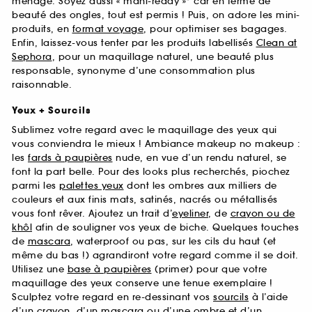
ménage. Soyez aussi « mani-ready »* car en terme de
beauté des ongles, tout est permis ! Puis, on adore les mini-
produits, en
format voyage
, pour optimiser ses bagages.
Enfin, laissez-vous tenter par les produits labellisés
Clean at
Sephora
, pour un maquillage naturel, une beauté plus
responsable, synonyme d’une consommation plus
raisonnable.
Yeux + Sourcils
Sublimez votre regard avec le maquillage des yeux qui
vous conviendra le mieux ! Ambiance makeup no makeup :
les
fards à paupières
nude, en vue d’un rendu naturel, se
font la part belle. Pour des looks plus recherchés, piochez
parmi les
palettes yeux
dont les ombres aux milliers de
couleurs et aux finis mats, satinés, nacrés ou métallisés
vous font rêver. Ajoutez un trait d’
eyeliner
, de
crayon ou de
khôl
afin de souligner vos yeux de biche. Quelques touches
de
mascara
, waterproof ou pas, sur les cils du haut (et
même du bas !) agrandiront votre regard comme il se doit.
Utilisez une
base à paupières
(primer) pour que votre
maquillage des yeux conserve une tenue exemplaire !
Sculptez votre regard en re-dessinant vos
sourcils
à l’aide
d’un crayon, d’un mascara ou d’une ombre et d’un