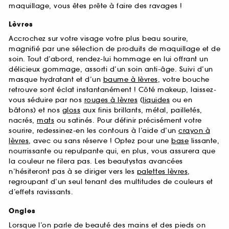
maquillage, vous êtes prête à faire des ravages !
Lèvres
Accrochez sur votre visage votre plus beau sourire,
magnifié par une sélection de produits de maquillage et de
soin. Tout d’abord, rendez-lui hommage en lui offrant un
délicieux gommage, assorti d’un soin anti-âge. Suivi d’un
masque hydratant et d’un
baume à lèvres
, votre bouche
retrouve sont éclat instantanément ! Côté makeup, laissez-
vous séduire par nos
rouges à lèvres
(
liquides
ou en
bâtons) et nos
gloss
aux finis brillants, métal, pailletés,
nacrés,
mats
ou satinés. Pour définir précisément votre
sourire, redessinez-en les contours à l’aide d’un
crayon à
lèvres
, avec ou sans réserve ! Optez pour une
base
lissante,
nourrissante ou repulpante qui, en plus, vous assurera que
la couleur ne filera pas. Les beautystas avancées
n’hésiteront pas à se diriger vers les
palettes lèvres
,
regroupant d’un seul tenant des multitudes de couleurs et
d’effets ravissants.
Ongles
Lorsque l’on parle de beauté des mains et des pieds on