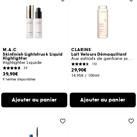
M.A.C
CLARINS
Skinfinish Lightstruck Liquid
Lait Velours Démaquillant
Highlighter
Aux extraits de gentiane jaune & mélisse des Alpes
Highlighter Liquide
112
39
29,90€
39,90€
14,95€
/
100ml
9 teintes disponibles
Ajouter au panier
Ajouter au panier