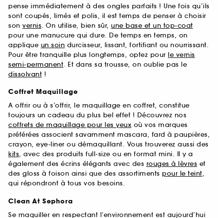
pense immédiatement à des ongles parfaits ! Une fois qu’ils
sont coupés, limés et polis, il est temps de penser à choisir
son
vernis
. On utilise, bien sûr,
une base et un top-coat
pour une manucure qui dure. De temps en temps, on
applique
un soin
durcisseur, lissant, fortifiant ou nourrissant.
Pour être tranquille plus longtemps, optez pour
le vernis
semi-permanent
. Et dans sa trousse, on oublie pas le
dissolvant
!
Coffret Maquillage
A offrir ou à s’offrir, le maquillage en coffret, constitue
toujours un cadeau du plus bel effet ! Découvrez nos
coffrets de maquillage pour les yeux
où vos marques
préférées associent savamment mascara, fard à paupières,
crayon, eye-liner ou démaquillant. Vous trouverez aussi des
kits
, avec des produits full-size ou en format mini. Il y a
également des écrins élégants avec des
rouges à lèvres
et
des gloss à foison ainsi que des assortiments
pour le teint
,
qui répondront à tous vos besoins.
Clean At Sephora
Se maquiller en respectant l’environnement est aujourd’hui