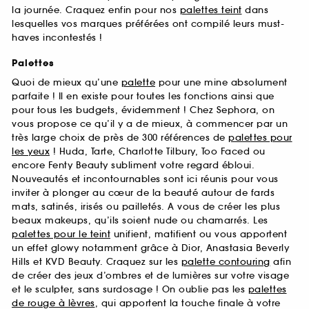
la journée. Craquez enfin pour nos
palettes teint
dans
lesquelles vos marques préférées ont compilé leurs must-
haves incontestés !
Palettes
Quoi de mieux qu’une
palette
pour une mine absolument
parfaite ! Il en existe pour toutes les fonctions ainsi que
pour tous les budgets, évidemment ! Chez Sephora, on
vous propose ce qu’il y a de mieux, à commencer par un
très large choix de près de 300 références de
palettes pour
les yeux
! Huda, Tarte, Charlotte Tilbury, Too Faced ou
encore Fenty Beauty subliment votre regard ébloui.
Nouveautés et incontournables sont ici réunis pour vous
inviter à plonger au cœur de la beauté autour de fards
mats, satinés, irisés ou pailletés. A vous de créer les plus
beaux makeups, qu’ils soient nude ou chamarrés. Les
palettes pour le teint
unifient, matifient ou vous apportent
un effet glowy notamment grâce à Dior, Anastasia Beverly
Hills et KVD Beauty. Craquez sur les
palette contouring
afin
de créer des jeux d’ombres et de lumières sur votre visage
et le sculpter, sans surdosage ! On oublie pas les
palettes
de rouge à lèvres
, qui apportent la touche finale à votre