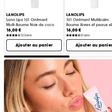
Ignorer le carrousel produits
LANOLIPS
LANOLIPS
Lano Lips 101 Ointment
101 Ointment Multibalm
Multi-Baume Noix de coco
Baume lèvres et peaux s
16,00 €
16,00 €
123
avis
31
avis
Ajouter au panier
Ajouter au panie