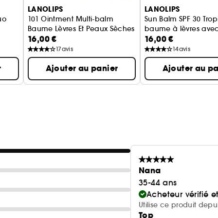
LANOLIPS
LANOLIPS
uo
101 Ointment Multi-balm
Sun Balm SPF 30 Trop
Baume Lèvres Et Peaux Sèches Pastèque
baume à lèvres avec
16,00 €
16,00 €
17
avis
14
avis
r
Ajouter au panier
Ajouter au pa
Nana
35-44 ans
Acheteur vérifié 
Utilise ce produit depu
Top