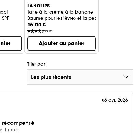
LANOLIPS
ical
Tarte à la crème à la banane
 SPF
Baume pour les lèvres et la peau sèche
16,00 €
6
avis
nier
Ajouter au panier
Trier par
Les plus récents
06 avr. 2026
et récompensé
is 1 mois