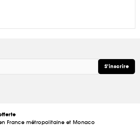
S'inscrire
fferte
 en France métropolitaine et Monaco