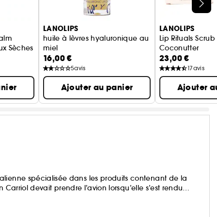
LANOLIPS
LANOLIPS
balm
huile à lèvres hyaluronique au
Lip Rituals Scru
ux Sèches Pastèque
miel
Coconutter
16,00 €
23,00 €
à l'acide hyaluronique et à la lanoline
Lip Care
5
avis
17
avis
nier
Ajouter au panier
Ajouter a
lienne spécialisée dans les produits contenant de la
n Carriol devait prendre l’avion lorsqu’elle s’est rendu
.