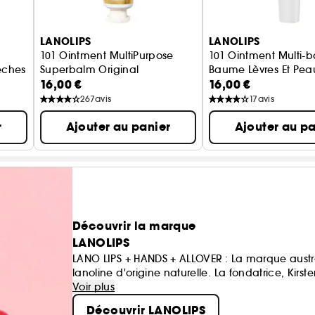
LANOLIPS
LANOLIPS
101 Ointment MultiPurpose
101 Ointment Multi-
èches Pêche
Superbalm Original
Baume Lèvres Et Pea
16,00 €
16,00 €
Le Super Baume à Usages Multiples
267
avis
17
avis
r
Ajouter au panier
Ajouter au pa
Découvrir la marque
LANOLIPS
LANO LIPS + HANDS + ALLOVER : La marque austra
lanoline d'origine naturelle. La fondatrice, Kirste
compte qu’elle n’avait pas de baume à lèvres..
Voir plus
Découvrir LANOLIPS