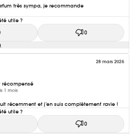
parfum très sympa, je recommande
i
été utile ?
0
0
u
28 mars 2026
et récompensé
is 1 mois
uit récemment et j’en suis complètement ravie !
été utile ?
1
0