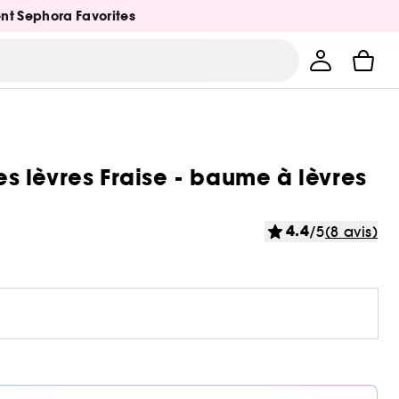
ent Sephora Favorites
 lèvres Fraise - baume à lèvres
4.4
/5
(8 avis)