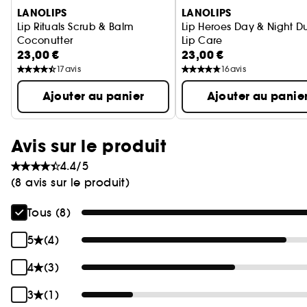
LANOLIPS
LANOLIPS
Lip Rituals Scrub & Balm
Lip Heroes Day & Night D
Coconutter
Lip Care
23,00 €
23,00 €
Lip Care
17
avis
16
avis
Ajouter au panier
Ajouter au panie
Avis sur le produit
4.4/5
(8 avis sur le produit)
Tous (8)
5
(4)
4
(3)
3
(1)