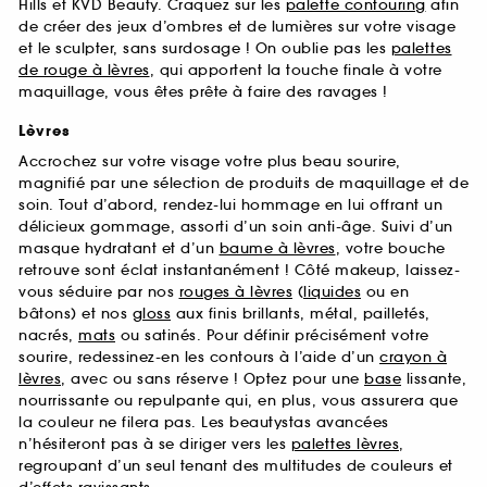
Hills et KVD Beauty. Craquez sur les
palette contouring
afin
de créer des jeux d’ombres et de lumières sur votre visage
et le sculpter, sans surdosage ! On oublie pas les
palettes
de rouge à lèvres
, qui apportent la touche finale à votre
maquillage, vous êtes prête à faire des ravages !
Lèvres
Accrochez sur votre visage votre plus beau sourire,
magnifié par une sélection de produits de maquillage et de
soin. Tout d’abord, rendez-lui hommage en lui offrant un
délicieux gommage, assorti d’un soin anti-âge. Suivi d’un
masque hydratant et d’un
baume à lèvres
, votre bouche
retrouve sont éclat instantanément ! Côté makeup, laissez-
vous séduire par nos
rouges à lèvres
(
liquides
ou en
bâtons) et nos
gloss
aux finis brillants, métal, pailletés,
nacrés,
mats
ou satinés. Pour définir précisément votre
sourire, redessinez-en les contours à l’aide d’un
crayon à
lèvres
, avec ou sans réserve ! Optez pour une
base
lissante,
nourrissante ou repulpante qui, en plus, vous assurera que
la couleur ne filera pas. Les beautystas avancées
n’hésiteront pas à se diriger vers les
palettes lèvres
,
regroupant d’un seul tenant des multitudes de couleurs et