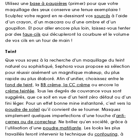
Utilisez une
base à paupières
(primer) pour que votre
maquillage des yeux conserve une tenue exemplaire !
Sculptez votre regard en re-dessinant vos
sourcils
à l’aide
d’un crayon, d’un mascara ou d’une ombre et d’un
goupillon. Et pour aller encore plus loin, laissez-vous tenter
par des
faux-cils
qui décupleront la courbure et le volume
de vos cils en un tour de main !
Teint
Que vous soyez à la recherche d'un maquillage du teint
naturel ou sophistiqué, Sephora vous propose sa sélection
pour réussir aisément un magnifique makeup, du plus
rapide au plus élaboré. Afin d’unifier, choisissez entre le
fond de teint
, la
BB crème, la CC crème
ou encore la
crème teintée
. Tous les degrés de couvrance vous sont
suggérés, que ce soit en vue d’un teint zéro défaut ou d’un
fini léger. Pour un effet bonne mine instantané, c’est vers la
poudre de soleil
qu’il convient de se tourner. Masquez
simplement quelques imperfections d’une touche d’
anti-
cernes ou de correcteur
. Ne brillez qu’en société, grâce à
l’utilisation d’une
poudre matifiante
. Les looks les plus
travaillés feront intervenir la technique du
contouring
, à