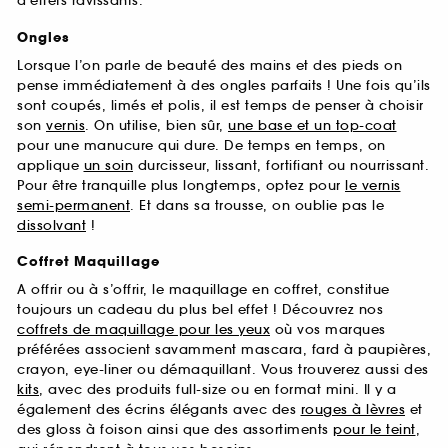
d’effets ravissants.
Ongles
Lorsque l’on parle de beauté des mains et des pieds on
pense immédiatement à des ongles parfaits ! Une fois qu’ils
sont coupés, limés et polis, il est temps de penser à choisir
son
vernis
. On utilise, bien sûr,
une base et un top-coat
pour une manucure qui dure. De temps en temps, on
applique
un soin
durcisseur, lissant, fortifiant ou nourrissant.
Pour être tranquille plus longtemps, optez pour
le vernis
semi-permanent
. Et dans sa trousse, on oublie pas le
dissolvant
!
Coffret Maquillage
A offrir ou à s’offrir, le maquillage en coffret, constitue
toujours un cadeau du plus bel effet ! Découvrez nos
coffrets de maquillage pour les yeux
où vos marques
préférées associent savamment mascara, fard à paupières,
crayon, eye-liner ou démaquillant. Vous trouverez aussi des
kits
, avec des produits full-size ou en format mini. Il y a
également des écrins élégants avec des
rouges à lèvres
et
des gloss à foison ainsi que des assortiments
pour le teint
,