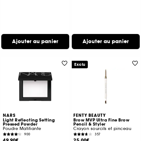
Ajouter au panier
Ajouter au panier
Exclu
NARS
FENTY BEAUTY
Light Reflecting Setting
Brow MVP Ultra Fine Brow
Pressed Powder
Pencil & Styler
Poudre Matifiante
Crayon sourcils et pinceau
900
357
49,90€
25,00€