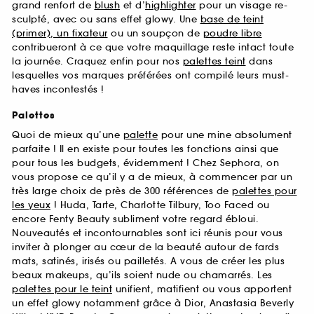
grand renfort de
blush
et d’
highlighter
pour un visage re-
sculpté, avec ou sans effet glowy. Une
base de teint
(primer), un fixateur
ou un soupçon de
poudre libre
contribueront à ce que votre maquillage reste intact toute
la journée. Craquez enfin pour nos
palettes teint
dans
lesquelles vos marques préférées ont compilé leurs must-
haves incontestés !
Palettes
Quoi de mieux qu’une
palette
pour une mine absolument
parfaite ! Il en existe pour toutes les fonctions ainsi que
pour tous les budgets, évidemment ! Chez Sephora, on
vous propose ce qu’il y a de mieux, à commencer par un
très large choix de près de 300 références de
palettes pour
les yeux
! Huda, Tarte, Charlotte Tilbury, Too Faced ou
encore Fenty Beauty subliment votre regard ébloui.
Nouveautés et incontournables sont ici réunis pour vous
inviter à plonger au cœur de la beauté autour de fards
mats, satinés, irisés ou pailletés. A vous de créer les plus
beaux makeups, qu’ils soient nude ou chamarrés. Les
palettes pour le teint
unifient, matifient ou vous apportent
un effet glowy notamment grâce à Dior, Anastasia Beverly