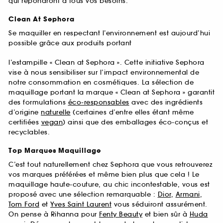
qui répondront à tous vos besoins.
Clean At Sephora
Se maquiller en respectant l’environnement est aujourd’hui
possible grâce aux produits portant
l’estampille « Clean at Sephora ». Cette initiative Sephora
vise à nous sensibiliser sur l’impact environnemental de
notre consommation en cosmétiques. La sélection de
maquillage portant la marque « Clean at Sephora » garantit
des formulations
éco-responsables
avec des ingrédients
d’origine
naturelle
(certaines d’entre elles étant même
certifiées
vegan
) ainsi que des emballages éco-conçus et
recyclables.
Top Marques Maquillage
C’est tout naturellement chez Sephora que vous retrouverez
vos marques préférées et même bien plus que cela ! Le
maquillage haute-couture, au chic incontestable, vous est
proposé avec une sélection remarquable :
Dior
,
Armani
,
Tom Ford
et
Yves Saint Laurent
vous séduiront assurément.
On pense à Rihanna pour
Fenty Beauty
et bien sûr à
Huda