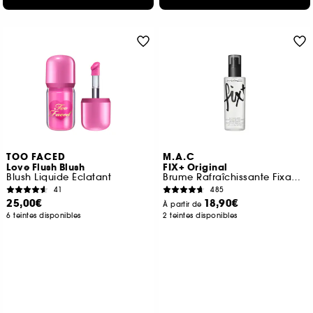
TOO FACED
M.A.C
Love Flush Blush
FIX+ Original
Blush Liquide Éclatant
Brume Rafraîchissante Fixante
41
485
25,00€
18,90€
À partir de
6 teintes disponibles
2 teintes disponibles