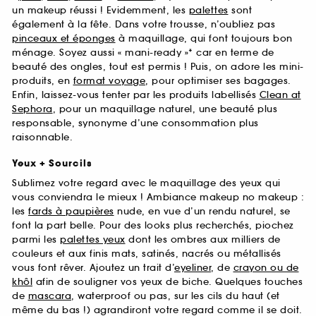
un makeup réussi ! Evidemment, les
palettes
sont
également à la fête. Dans votre trousse, n’oubliez pas
pinceaux et éponges
à maquillage, qui font toujours bon
ménage. Soyez aussi « mani-ready »* car en terme de
beauté des ongles, tout est permis ! Puis, on adore les mini-
produits, en
format voyage
, pour optimiser ses bagages.
Enfin, laissez-vous tenter par les produits labellisés
Clean at
Sephora
, pour un maquillage naturel, une beauté plus
responsable, synonyme d’une consommation plus
raisonnable.
Yeux + Sourcils
Sublimez votre regard avec le maquillage des yeux qui
vous conviendra le mieux ! Ambiance makeup no makeup :
les
fards à paupières
nude, en vue d’un rendu naturel, se
font la part belle. Pour des looks plus recherchés, piochez
parmi les
palettes yeux
dont les ombres aux milliers de
couleurs et aux finis mats, satinés, nacrés ou métallisés
vous font rêver. Ajoutez un trait d’
eyeliner
, de
crayon ou de
khôl
afin de souligner vos yeux de biche. Quelques touches
de
mascara
, waterproof ou pas, sur les cils du haut (et
même du bas !) agrandiront votre regard comme il se doit.