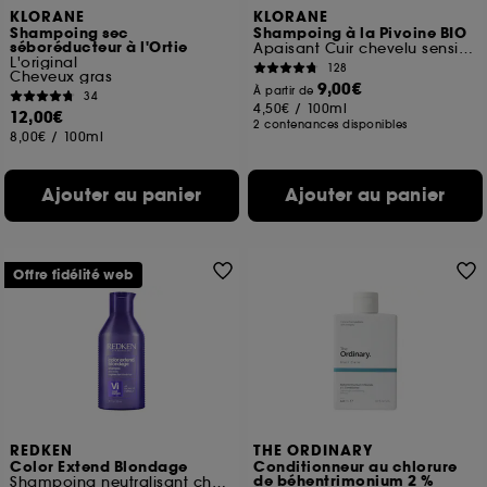
KLORANE
KLORANE
Shampoing sec
Shampoing à la Pivoine BIO
séboréducteur à l'Ortie
Apaisant Cuir chevelu sensible
L'original
128
Cheveux gras
9,00€
À partir de
34
4,50€
/
100ml
12,00€
2 contenances disponibles
8,00€
/
100ml
Ajouter au panier
Ajouter au panier
Offre fidélité web
REDKEN
THE ORDINARY
Color Extend Blondage
Conditionneur au chlorure
de béhentrimonium 2 %
Shampoing neutralisant cheveux blonds