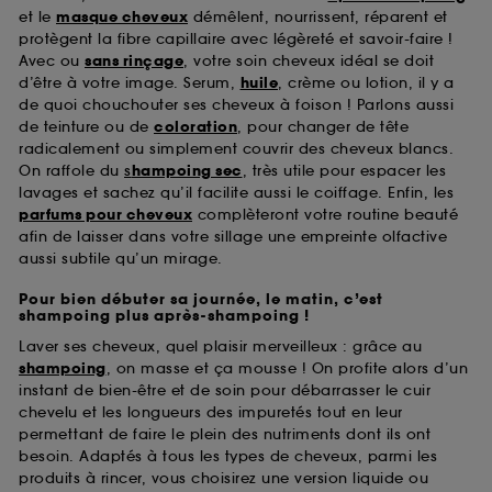
et le
masque cheveux
démêlent, nourrissent, réparent et
protègent la fibre capillaire avec légèreté et savoir-faire !
Avec ou
sans rinçage
, votre soin cheveux idéal se doit
d’être à votre image. Serum,
huile
, crème ou lotion, il y a
de quoi chouchouter ses cheveux à foison ! Parlons aussi
de teinture ou de
coloration
, pour changer de tête
radicalement ou simplement couvrir des cheveux blancs.
On raffole du
s
hampoing sec
, très utile pour espacer les
lavages et sachez qu’il facilite aussi le coiffage. Enfin, les
parfums pour cheveux
complèteront votre routine beauté
afin de laisser dans votre sillage une empreinte olfactive
aussi subtile qu’un mirage.
Pour bien débuter sa journée, le matin, c’est
shampoing plus après-shampoing !
Laver ses cheveux, quel plaisir merveilleux : grâce au
shampoing
, on masse et ça mousse ! On profite alors d’un
instant de bien-être et de soin pour débarrasser le cuir
chevelu et les longueurs des impuretés tout en leur
permettant de faire le plein des nutriments dont ils ont
besoin. Adaptés à tous les types de cheveux, parmi les
produits à rincer, vous choisirez une version liquide ou