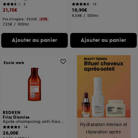
2
16
21,75€
10,90€
4,54€
/
100ml
Prix d'origine : 29,00€
-25%
7,25€
/
100ml
Ajouter au panier
Ajouter au panier
Exclu web
REDKEN
Frizz Dismiss
Après-shampoing anti-frisottis cheveux fins et cheveux épais
Hydratation intense et
14
réparation après
26,00€