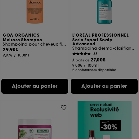
GOA ORGANICS
L'ORÉAL PROFESSIONNEL
Melrose Shampoo
Serie Expert Scalp
Advanced
Shampoing pour cheveux fins à tendance grasse
Shampoing dermo-clarifiant anti-pelliculaire
29,90€
83
9,97€
/
100ml
27,00€
À partir de
9,00€
/
100ml
2 contenances disponibles
Ajouter au panier
Ajouter au panier