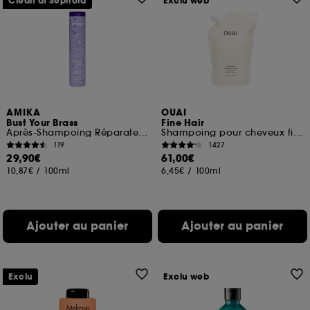
Clean at Sephora
Exclu web
AMIKA
OUAI
Bust Your Brass
Fine Hair
Après-Shampoing Réparateur et Déjaunisseur Blonds Polaires
Shampoing pour cheveux fins Recharge
119
1427
29,90€
61,00€
10,87€
/
100ml
6,45€
/
100ml
Ajouter au panier
Ajouter au panier
Exclu
Exclu web