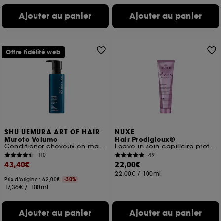
Ajouter au panier
Ajouter au panier
Offre fidélité web
SHU UEMURA ART OF HAIR
NUXE
Muroto Volume
Hair Prodigieux®
Conditioner cheveux en manque de volume
Leave-in soin capillaire protecteur sans rinçage
110
49
43,40€
22,00€
22,00€
/
100ml
Prix d'origine : 62,00€
-30%
17,36€
/
100ml
Ajouter au panier
Ajouter au panier