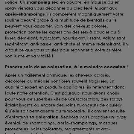
solide. Un
shampoing sec
en poudre, en mousse ou en
spray viendra vous dépanner au pied levé. Quant aux
après-shampoings
, ils complètent magnifiquement votre
routine beauté grâce à la multitude de bienfaits qu’ils
peuvent vous apporter. Soin des cheveux colorés,
protection contre les agressions des fers à boucler ou à
lisser, démêlant, hydratant, nourrissant, lissant, volumisant,
régénérant, anti-casse, anti-chute et même redensifiant, il y
a tout ce que vous voulez pour redonner à votre crinière
son lustre et sa vitalité !
Prendre soin de sa coloration, à la moindre occasion !
Après un traitement chimique, les cheveux colorés,
décolorés ou méchés sont bien souvent fragilisés. En
qualité d’expert en produits capillaires, ils retiennent donc
toute notre attention. C’est pourquoi nous avons choisi
pour vous de superbes kits de (dé)coloration, des sprays
éclaircissants ou encore des soins nuanceurs de couleur.
Qu’elle soit permanente ou temporaire, il convient ensuite
d’entretenir sa
coloration
. Sephora vous propose un large
éventail de shampoings, après-shampoings, masques
protecteurs, soins colorants, repigmentants et anti-