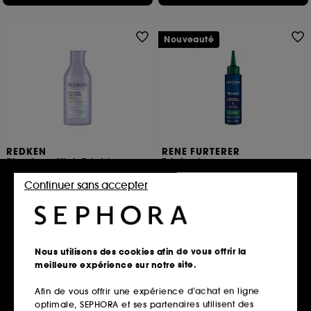
Nouveauté
REDKEN
RENE FURTERER
Blondage High Bright
Triphasic
Shampooing éclat pour cheveux blonds
Sérum de Nuit Créateur de Densité
Continuer sans accepter
8
13
29,00€
49,90€
9,67€
/
100ml
49,90€
/
100ml
Nous utilisons des cookies afin de vous offrir la
Ajouter au panier
Ajouter au panier
meilleure expérience sur notre site.
Afin de vous offrir une expérience d’achat en ligne
optimale, SEPHORA et ses partenaires utilisent des