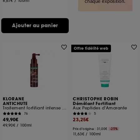
8,67€
/
100ml
chaque exposition.
Ajouter au panier
Offre fidélité web
KLORANE
CHRISTOPHE ROBIN
ANTICHUTE
Démêlant Fortifiant
Traitement fortifiant intense à la Quinine croissance cheveux
Aux Peptides d'Amarante
76
5
49,90€
23,25€
49,90€
/
100ml
Prix d'origine : 31,00€
-25%
11,63€
/
100ml