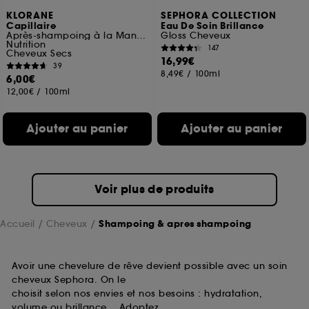
KLORANE
SEPHORA COLLECTION
Capillaire
Eau De Soin Brillance
Après-shampoing à la Mangue
Gloss Cheveux
Nutrition
147
Cheveux Secs
16,99€
39
8,49€
/
100ml
6,00€
12,00€
/
100ml
Ajouter au panier
Ajouter au panier
Voir plus de produits
Accueil
Cheveux
Shampoing & apres shampoing
Avoir une chevelure de rêve devient possible avec un soin
cheveux Sephora. On le
choisit selon nos envies et nos besoins : hydratation,
volume ou brillance… Adoptez