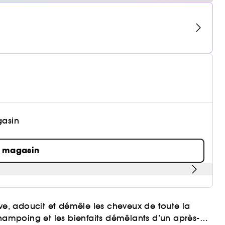
gasin
n magasin
ave, adoucit et démêle les cheveux de toute la
n shampoing et les bienfaits démêlants d’un après-