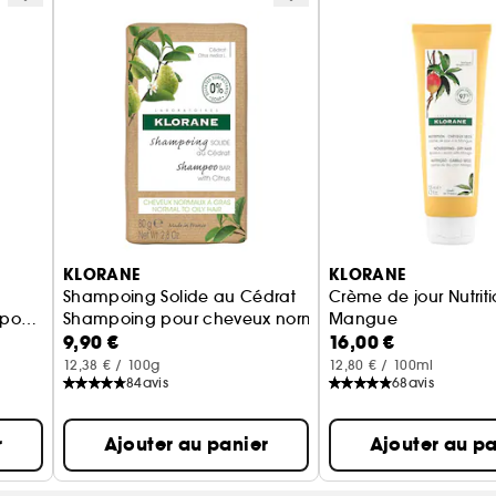
KLORANE
KLORANE
Shampoing Solide au Cédrat
Crème de jour Nutriti
pour
Shampoing pour cheveux normaux à gras
Mangue
9,90 €
16,00 €
Crème pour cheveux
12,38 € / 100g
12,80 € / 100ml
84
avis
68
avis
r
Ajouter au panier
Ajouter au pa