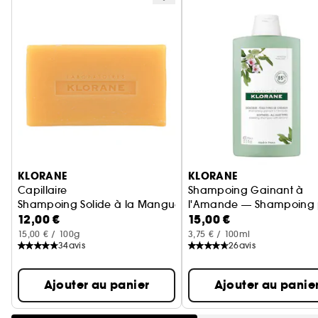
Ignorer le carrousel produits
KLORANE
KLORANE
Capillaire
Shampoing Gainant à
Shampoing Solide à la Mangue - Nutrition - Cheveux Secs
l'Amande — Shampoing 
12,00 €
15,00 €
tous types de cheveux
15,00 € / 100g
3,75 € / 100ml
34
avis
26
avis
Ajouter au panier
Ajouter au panie