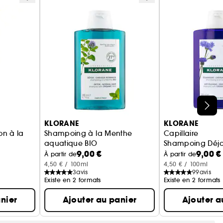
KLORANE
KLORANE
on à la
Shampoing à la Menthe
Capillaire
aquatique BIO
Shampoing Déjau
9,00 €
9,00 €
 secs
Détox Cheveux normaux
À partir de
À partir de
4,50 € / 100ml
4,50 € / 100ml
3
avis
99
avis
Existe en 2 formats
Existe en 2 formats
nier
Ajouter au panier
Ajouter a