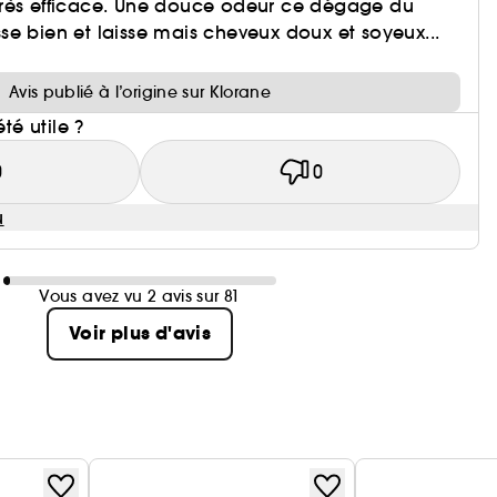
rès efficace. Une douce odeur ce dégage du
e bien et laisse mais cheveux doux et soyeux...
Avis publié à l’origine sur Klorane
été utile ?
0
0
u
Vous avez vu 2 avis sur 81
Voir plus d'avis