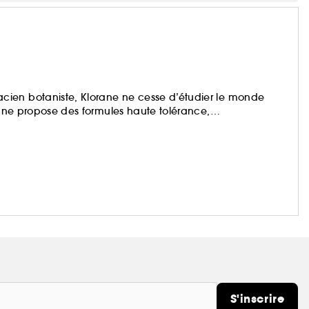
ien botaniste, Klorane ne cesse d’étudier le monde
orane propose des formules haute tolérance,
s d’origine naturelle.
 cheveux, corps et visage de toute la famille.
S'inscrire