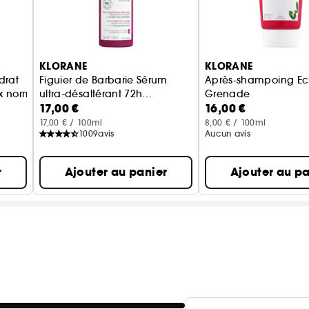
KLORANE
KLORANE
drat
Figuier de Barbarie Sérum
Après-shampoing Ecl
 normaux à gras
ultra-désaltérant 72h
Grenade
17,00 €
16,00 €
Hydratation brillance
Après-shampoing po
17,00 € / 100ml
8,00 € / 100ml
1009
avis
Aucun avis
r
Ajouter au panier
Ajouter au pa