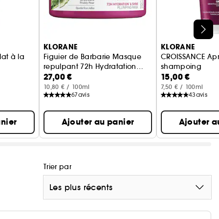
KLORANE
KLORANE
at à la
Figuier de Barbarie Masque
CROISSANCE Apr
repulpant 72h Hydratation
shampoing
27,00 €
15,00 €
ur cheveux colorés
brillance
accélérateur de
10,80 € / 100ml
7,50 € / 100ml
67
avis
43
avis
nier
Ajouter au panier
Ajouter a
Trier par
Les plus récents