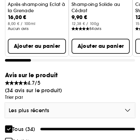
Après-shampoing Eclat à
Shampoing Solide au
Ca
la Grenade
Cédrat
S
16,00 €
9,90 €
1
Après-shampoing pour cheveux colorés
Shampoing pour cheveux nor
8,00 € / 100ml
12,38 € / 100g
15
Aucun avis
84
avis
Ajouter au panier
Ajouter au panier
Avis sur le produit
4.7/5
(34 avis sur le produit)
Trier par
Les plus récents
Tous (34)