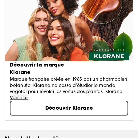
Découvrir la marque
Klorane
Marque française créée en 1965 par un pharmacien
botaniste, Klorane ne cesse d’étudier le monde
végétal pour révéler les vertus des plantes. Klorane
propose des formules haute tolérance,
Voir plus
écoresponsables et conçues à partir d’ingrédients
Découvrir Klorane
d’origine naturelle.
Des soins sûrs, écologiques et efficaces pour les
cheveux, corps et visage de toute la famille.