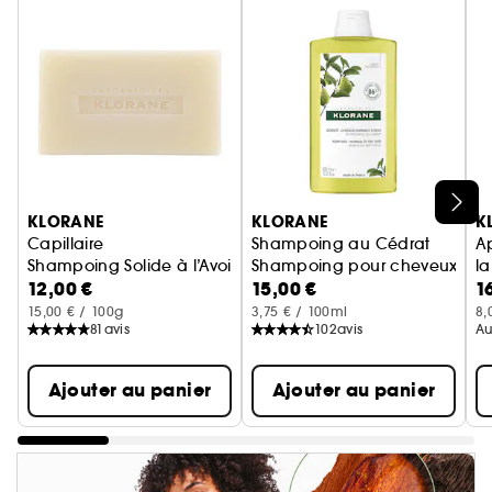
Ignorer le carrousel produits
KLORANE
KLORANE
K
Capillaire
Shampoing au Cédrat
A
Shampoing Solide à l’Avoine — Tous Types de Cheveux
Shampoing pour cheveux nor
l
12,00 €
15,00 €
1
A
15,00 € / 100g
3,75 € / 100ml
8,
81
avis
102
avis
Au
Ajouter au panier
Ajouter au panier