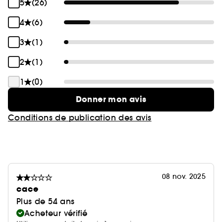
5
(26)
4
(6)
3
(1)
2
(1)
1
(0)
Donner mon avis
Conditions de publication des avis
08 nov. 2025
cace
Plus de 54 ans
Acheteur vérifié