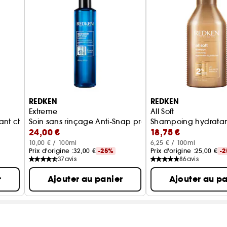
REDKEN
REDKEN
Extreme
All Soft
nt cheveux secs et rêches
Soin sans rinçage Anti-Snap protection anti-casse chev
Shampoing hydratant
24,00 €
18,75 €
10,00 € / 100ml
6,25 € / 100ml
Prix d'origine :
32,00 €
-25%
Prix d'origine :
25,00 €
-
37
avis
86
avis
r
Ajouter au panier
Ajouter au pa