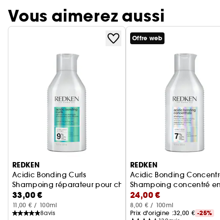
Vous aimerez aussi
Offre web
Ignorer le carrousel produits
REDKEN
REDKEN
Acidic Bonding Curls
Acidic Bonding Concentr
Shampoing réparateur pour cheveux bouclés abimés
Shampoing concentré en
33,00 €
24,00 €
11,00 € / 100ml
8,00 € / 100ml
8
avis
Prix d'origine :
32,00 €
-25%