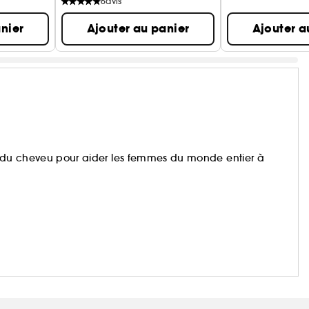
6
avis
nier
Ajouter au panier
Ajouter a
ce du cheveu pour aider les femmes du monde entier à