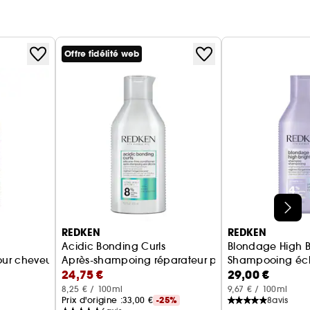
Offre fidélité web
REDKEN
REDKEN
Acidic Bonding Curls
Blondage High B
x épais
r cheveux très secs, bouclés à crépus
Après-shampoing réparateur pour cheveux bouc
Shampooing écl
24,75 €
29,00 €
8,25 € / 100ml
9,67 € / 100ml
Prix d'origine :
33,00 €
-25%
8
avis