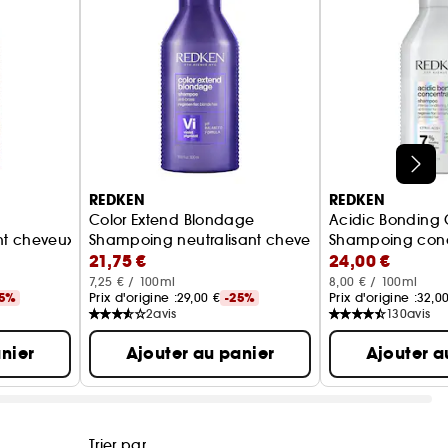
REDKEN
REDKEN
Color Extend Blondage
Acidic Bonding 
eux fragilisés
 cheveux secs et rêches
Shampoing neutralisant cheveux blonds
Shampoing conc
21,75 €
24,00 €
7,25 € / 100ml
8,00 € / 100ml
25%
Prix d'origine :
29,00 €
-25%
Prix d'origine :
32,0
2
avis
130
avis
nier
Ajouter au panier
Ajouter a
Trier par