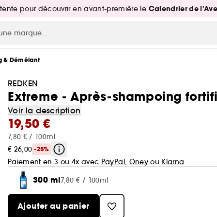
Calendrier de l'Av
attente pour découvrir en avant-première le
g & Démêlant
REDKEN
Extreme - Après-shampoing fortifi
Voir la description
19,50 €
7,80 € / 100ml
€ 26,00
-25%
Paiement en 3 ou 4x avec
PayPal
,
Oney
ou
Klarna
300 ml
7,80 € / 100ml
Ajouter au panier