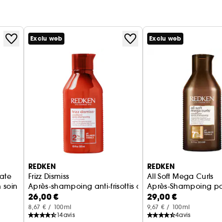
Exclu web
Exclu web
REDKEN
REDKEN
ate
Frizz Dismiss
All Soft Mega Curls
 soin bonding
Après-shampoing anti-frisottis cheveux fins et cheveu
Après-Shampoing pou
26,00 €
29,00 €
8,67 € / 100ml
9,67 € / 100ml
14
avis
4
avis