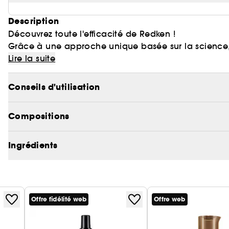
Description
Découvrez toute l'efficacité de Redken !
Grâce à une approche unique basée sur la science,
hydratation et protéines en respectant le pH du ch
Lire la suite
Testés dermatologiquement et recommandés par les 
Conseils d'utilisation
L'après-shampoing Extreme de Redken démêle les cheve
cheveu de l’intérieur et restaure sa surface pour une
Compositions
L'utilisation du shampoing, après-shampoing et Ant
Ingrédients
Offre fidélité web
Offre web