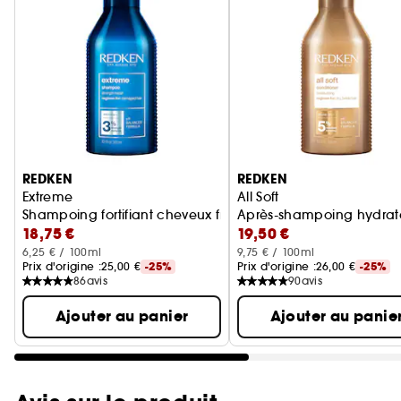
Ignorer le carrousel produits
REDKEN
REDKEN
Extreme
All Soft
Shampoing fortifiant cheveux fragilisés
Après-shampoing hydrata
18,75 €
19,50 €
6,25 € / 100ml
9,75 € / 100ml
Prix d'origine :
25,00 €
-25%
Prix d'origine :
26,00 €
-25%
86
avis
90
avis
Ajouter au panier
Ajouter au panie