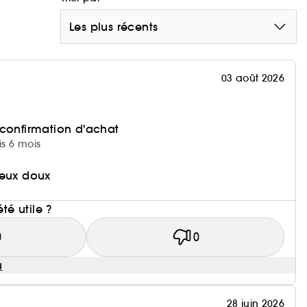
Les plus récents
03 août 2026
 confirmation d'achat
is 6 mois
veux doux
i
été utile ?
0
0
u
28 juin 2026