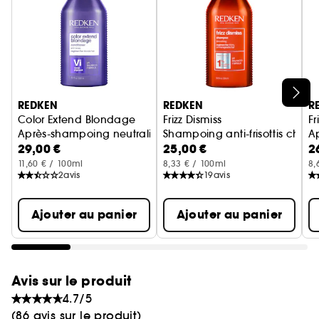
Ignorer le carrousel produits
REDKEN
REDKEN
R
Color Extend Blondage
Frizz Dismiss
Fr
Après-shampoing neutralisant cheveux blonds
Shampoing anti-frisottis cheve
Ap
29,00 €
25,00 €
2
11,60 € / 100ml
8,33 € / 100ml
8,
2
avis
19
avis
Ajouter au panier
Ajouter au panier
Avis sur le produit
4.7/5
(86 avis sur le produit)