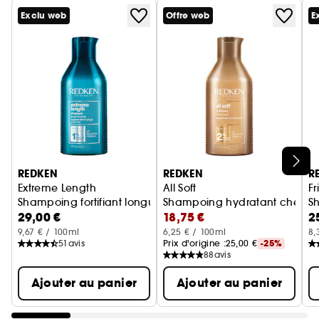
Exclu web
Offre web
E
Ignorer le carrousel produits
REDKEN
REDKEN
R
Extreme Length
All Soft
Fr
Shampoing fortifiant longueurs
Shampoing hydratant cheveux
Sh
29,00 €
18,75 €
2
9,67 € / 100ml
6,25 € / 100ml
8,
51
avis
Prix d'origine :
25,00 €
-25%
88
avis
Ajouter au panier
Ajouter au panier