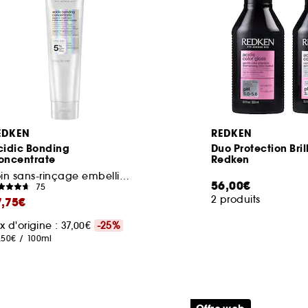
EDKEN
REDKEN
cidic Bonding
Duo Protection Bri
oncentrate
Redken
Soin sans-rinçage embellisseur et protecteur
56,00€
75
2 produits
7,75€
ix d'origine : 37,00€
-25%
,50€
/
100ml