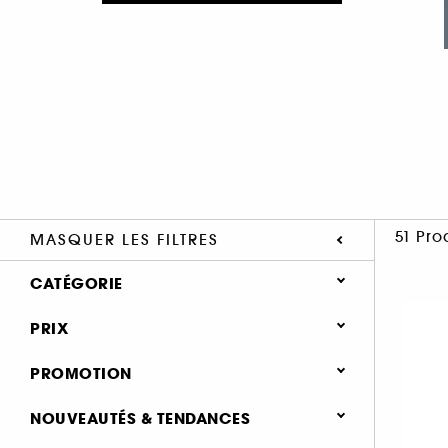
51 Pro
MASQUER LES FILTRES
CATÉGORIE
PRIX
Cheveux (51)
Nouveautés & Tendances (18)
PROMOTION
0 (27)
NOUVEAUTÉS & TENDANCES
25% (25)