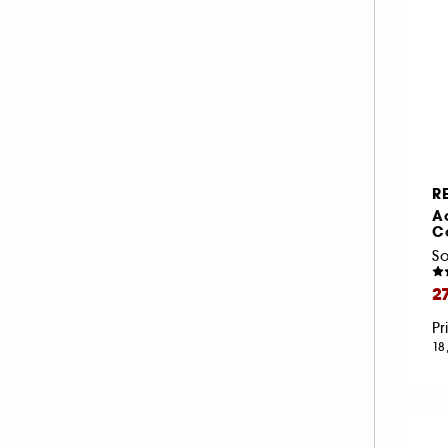
R
A
C
2
Pr
18