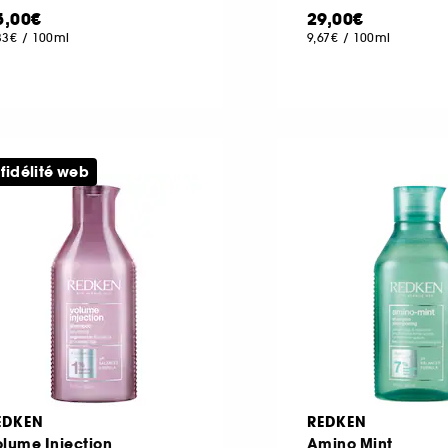
5,00€
29,00€
33€
/
100ml
9,67€
/
100ml
 fidélité web
EDKEN
REDKEN
lume Injection
Amino Mint