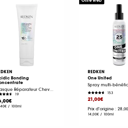
Offre web
EDKEN
REDKEN
cidic Bonding
One United
oncentrate
Masque Réparateur Cheveux 5min
153
19
21,00€
6,00€
,40€
/
100ml
Prix d'origine : 28,
14,00€
/
100ml