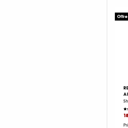
Offr
R
Al
1
Pr