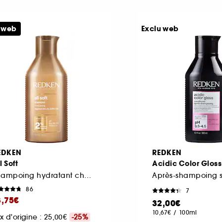
e web
Exclu web
EDKEN
REDKEN
l Soft
Acidic Color Gloss
Shampoing hydratant cheveux secs et rêches
86
7
8,75€
32,00€
10,67€
/
100ml
ix d'origine : 25,00€
-25%