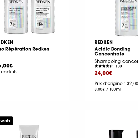
EDKEN
REDKEN
uo Répération Redken
Acidic Bonding
Concentrate
6,00€
130
produits
24,00€
Prix d'origine : 32,
8,00€
/
100ml
e web