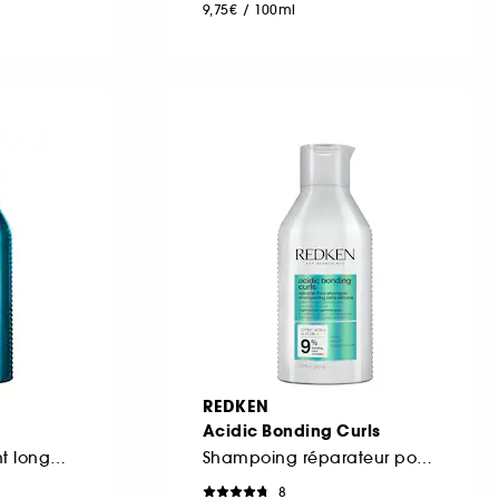
9,75€
/
100ml
REDKEN
Acidic Bonding Curls
Shampoing fortifiant longueurs
Shampoing réparateur pour cheveux bouclés abimés
8