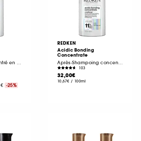
REDKEN
Acidic Bonding
Concentrate
Shampoing concentré en soin bonding
Après-Shampoing concentré en soin bonding
103
32,00€
10,67€
/
100ml
00€
-25%