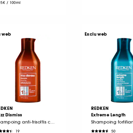
25€
/
100ml
u web
Exclu web
EDKEN
REDKEN
izz Dismiss
Extreme Length
Shampoing anti-frisottis cheveux fins et cheveux épais
19
50