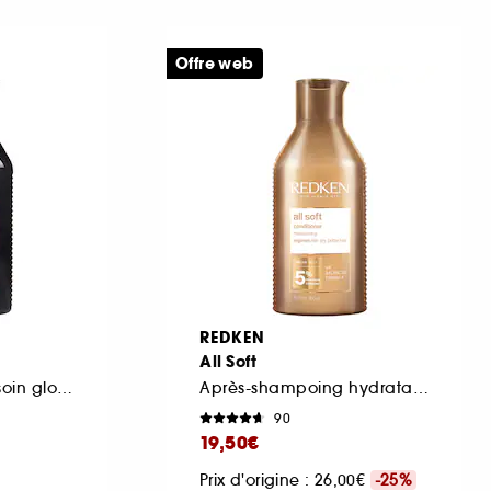
Offre web
REDKEN
All Soft
Après-shampoing soin gloss pour cheveux colorés méchés
Après-shampoing hydratant cheveux secs et rêches
90
19,50€
Prix d'origine : 26,00€
-25%