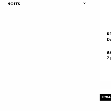
Nouveauté (1)
NOTES
(7)
& plus (44)
& plus (46)
R
& plus (47)
D
& plus (47)
5
2 
Offr