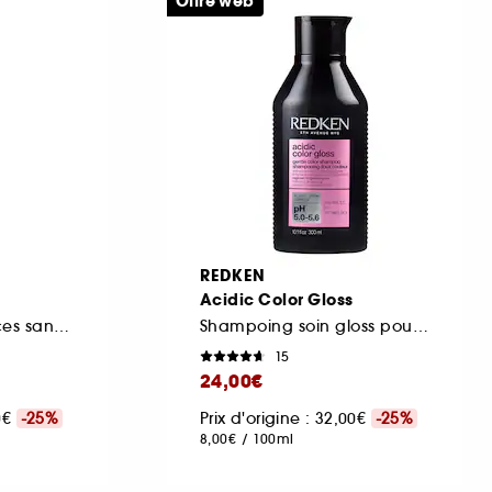
Offre web
REDKEN
Acidic Color Gloss
Spray multi-bénéfices sans rinçage
Shampoing soin gloss pour cheveux colorés et/ ou méchés
15
24,00€
00€
-25%
Prix d'origine : 32,00€
-25%
8,00€
/
100ml