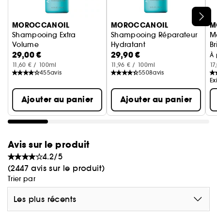
Ignorer le carrousel produits
MOROCCANOIL
MOROCCANOIL
M
Shampooing Extra
Shampooing Réparateur
M
Volume
Hydratant
Br
29,00 €
29,90 €
Po
À 
11,60 € / 100ml
11,96 € / 100ml
17
455
avis
5508
avis
Ex
Ajouter au panier
Ajouter au panier
Avis sur le produit
4.2/5
(2447 avis sur le produit)
Trier par
Les plus récents