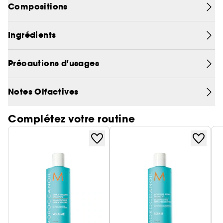
Compositions
et apporte douceur et brillance pour des cheveux
visiblement plus éclatants et plus souples.
Ingrédients
Précautions d'usages
Notes Olfactives
Complétez votre routine