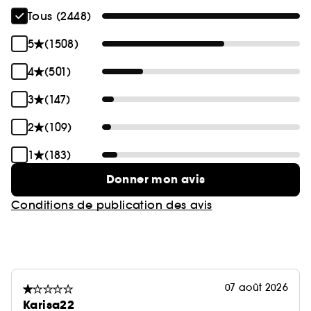
Tous (2448)
5
(1508)
4
(501)
3
(147)
2
(109)
1
(183)
Donner mon avis
Conditions de publication des avis
07 août 2026
Karisa22