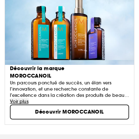
Découvrir la marque
MOROCCANOIL
Un parcours ponctué de succès, un élan vers
l’innovation, et une recherche constante de
l’excellence dans la création des produits de beauté
infusés d’huile ont façonné une marque désormais
Voir plus
érigée au rang d’icône : Moroccanoil.
Découvrir MOROCCANOIL