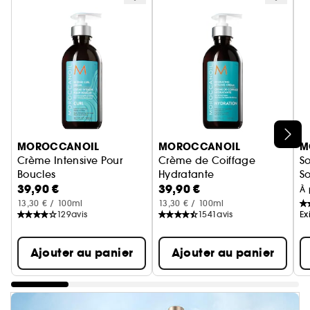
Ignorer le carrousel produits
MOROCCANOIL
MOROCCANOIL
M
Crème Intensive Pour
Crème de Coiffage
So
Boucles
Hydratante
S
39,90 €
39,90 €
À 
13,30 € / 100ml
13,30 € / 100ml
129
avis
1541
avis
Ex
Ajouter au panier
Ajouter au panier