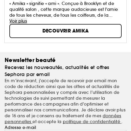
« Amika » signifie « ami ». Conçue à Brooklyn et de
qualité salon , cette marque audacieuse est l'amie
de tous les cheveux, de tous les coiffeurs, de la
planète et de vous tous. Nos soins sont cliniquement
Voir plus
testés. Chacun de nos produits est formulé à base
DECOUVRIR AMIKA
de notre parfum enivrant et de notre superfruit :
l'argousier. Connue comme l'une des sources
végétales les plus riches en oméga de la planète,
cette baie puissante nourrit votre peau, votre cuir
chevelu et vos cheveux. Grâce à ses 11 gammes
Newsletter beauté
conçues pour toutes les textures, tous les styles et
Recevez les nouveautés, actualités et offres
toutes les problématiques, tous les types de cheveux
sont les bienvenus !
Sephora par email
En m’inscrivant, j’accepte de recevoir par email mon
code de réduction ainsi que les offres et actualités de
Sephora personnalisées y compris avec l’utilisation de
technologies de suivi permettant de mesurer la
performance des campagnes afin d'optimiser et
personnaliser nos communications. Je déclare avoir plus
de 16 ans et je consens au traitement de mes
données
personnelles
et accepte la
politique de confidentialité
.
Adresse e-mail