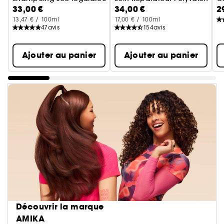
33,00 €
34,00 €
2
13,47 € / 100ml
17,00 € / 100ml
47
avis
154
avis
Ajouter au panier
Ajouter au panier
Découvrir la marque
AMIKA