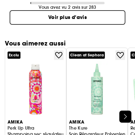
Vous avez vu 2 avis sur 283
Voir plus d'avis
Vous aimerez aussi
Exclu
Clean at Sephora
C
Ignorer le carrousel produits
AMIKA
AMIKA
A
Perk Up Ultra
The Kure
R
Shampoing sec régulateur de sébum
Soin Réparateur Polyvalent
Co