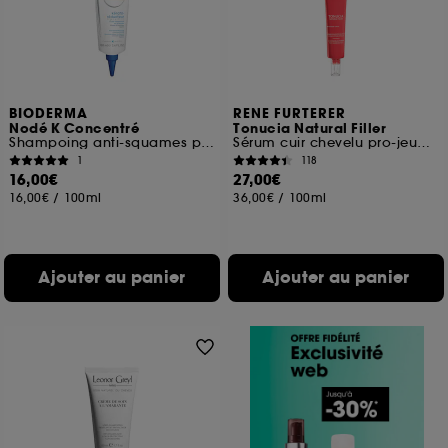
BIODERMA
RENE FURTERER
Nodé K Concentré
Tonucia Natural Filler
Shampoing anti-squames pour cuir chevelu irrité
Sérum cuir chevelu pro-jeunesse
1
118
16,00€
27,00€
16,00€
/
100ml
36,00€
/
100ml
Ajouter au panier
Ajouter au panier