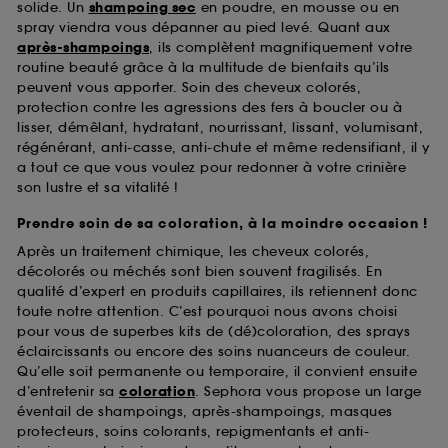
solide. Un
shampoing sec
en poudre, en mousse ou en
spray viendra vous dépanner au pied levé. Quant aux
après-shampoings
, ils complètent magnifiquement votre
routine beauté grâce à la multitude de bienfaits qu’ils
peuvent vous apporter. Soin des cheveux colorés,
protection contre les agressions des fers à boucler ou à
lisser, démêlant, hydratant, nourrissant, lissant, volumisant,
régénérant, anti-casse, anti-chute et même redensifiant, il y
a tout ce que vous voulez pour redonner à votre crinière
son lustre et sa vitalité !
Prendre soin de sa coloration, à la moindre occasion !
Après un traitement chimique, les cheveux colorés,
décolorés ou méchés sont bien souvent fragilisés. En
qualité d’expert en produits capillaires, ils retiennent donc
toute notre attention. C’est pourquoi nous avons choisi
pour vous de superbes kits de (dé)coloration, des sprays
éclaircissants ou encore des soins nuanceurs de couleur.
Qu’elle soit permanente ou temporaire, il convient ensuite
d’entretenir sa
coloration
. Sephora vous propose un large
éventail de shampoings, après-shampoings, masques
protecteurs, soins colorants, repigmentants et anti-