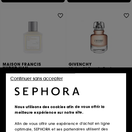
MAISON FRANCIS
GIVENCHY
KURKDJIAN
L'Interdit Eau de Parfum
Aqua Universalis
Parfum pour les cheveux
Brume parfumante cheveux
Continuer sans accepter
13
80,00€
62,00€
114,29€
/
100ml
Nous utilisons des cookies afin de vous offrir la
Ajouter au panier
Ajouter au panier
meilleure expérience sur notre site.
Afin de vous offrir une expérience d’achat en ligne
optimale, SEPHORA et ses partenaires utilisent des