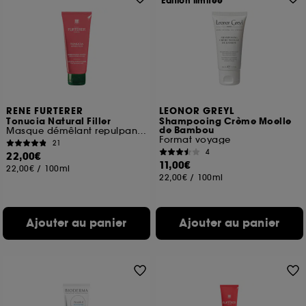
Edition limitée
RENE FURTERER
LEONOR GREYL
Tonucia Natural Filler
Shampooing Crème Moelle
de Bambou
Masque démêlant repulpant et densifiant pro-jeunesse
Format voyage
21
4
22,00€
11,00€
22,00€
/
100ml
22,00€
/
100ml
Ajouter au panier
Ajouter au panier