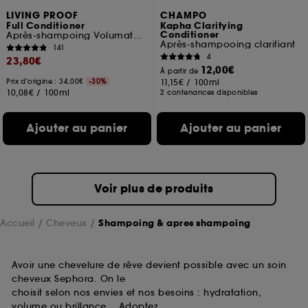
LIVING PROOF
CHAMPO
Full Conditioner
Kapha Clarifying
Conditioner
Après-shampoing Volumateur
Après-shampooing clarifiant
141
4
23,80€
12,00€
À partir de
Prix d'origine : 34,00€
-30%
11,15€
/
100ml
10,08€
/
100ml
2 contenances disponibles
Ajouter au panier
Ajouter au panier
Voir plus de produits
Accueil
Cheveux
Shampoing & apres shampoing
Avoir une chevelure de rêve devient possible avec un soin
cheveux Sephora. On le
choisit selon nos envies et nos besoins : hydratation,
volume ou brillance… Adoptez