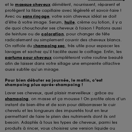
et le
masque cheveux
démêlent, nourrissent, réparent et
protègent la fibre capillaire avec légèreté et savoir-faire !
Avec ou
sans rinçage
, votre soin cheveux idéal se doit
d’être à votre image. Serum,
huile
, crème ou lotion, il y a
de quoi chouchouter ses cheveux à foison ! Parlons aussi
de teinture ou de
coloration
, pour changer de tête
radicalement ou simplement couvrir des cheveux blancs.
On raffole du
s
hampoing sec
, très utile pour espacer les
lavages et sachez qu’il facilite aussi le coiffage. Enfin, les
parfums pour cheveux
complèteront votre routine beauté
afin de laisser dans votre sillage une empreinte olfactive
aussi subtile qu’un mirage.
Pour bien débuter sa journée, le matin, c’est
shampoing plus après-shampoing !
Laver ses cheveux, quel plaisir merveilleux : grâce au
shampoing
, on masse et ça mousse ! On profite alors d’un
instant de bien-être et de soin pour débarrasser le cuir
chevelu et les longueurs des impuretés tout en leur
permettant de faire le plein des nutriments dont ils ont
besoin. Adaptés à tous les types de cheveux, parmi les
produits à rincer, vous choisirez une version liquide ou