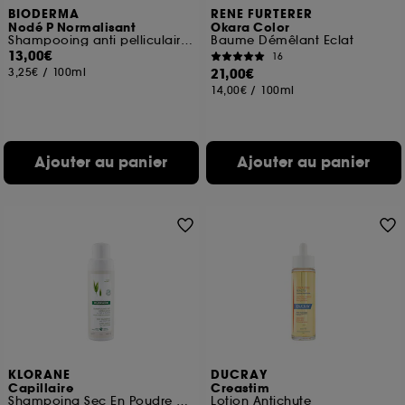
BIODERMA
RENE FURTERER
Nodé P Normalisant
Okara Color
Shampooing anti pelliculaire tous types de cheveux
Baume Démêlant Eclat
13,00€
16
3,25€
/
100ml
21,00€
14,00€
/
100ml
Ajouter au panier
Ajouter au panier
KLORANE
DUCRAY
Capillaire
Creastim
Shampoing Sec En Poudre Extra-Doux Au Lait d’Avoine Sans Gaz
Lotion Antichute