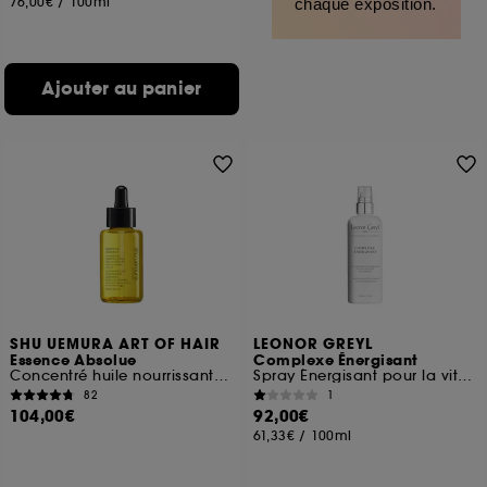
76,00€
/
100ml
chaque exposition.
Ajouter au panier
SHU UEMURA ART OF HAIR
LEONOR GREYL
Essence Absolue
Complexe Énergisant
Concentré huile nourrissante apaisante pour cuir chevelu
Spray Énergisant pour la vitalité des cheveux
82
1
104,00€
92,00€
61,33€
/
100ml