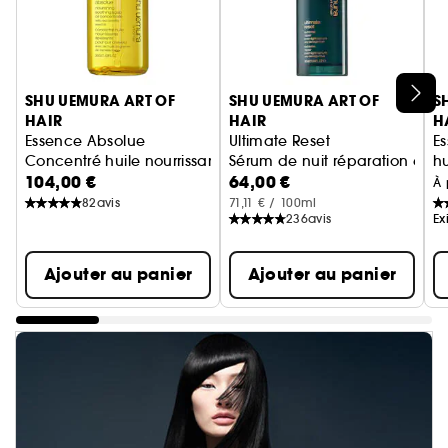
Ignorer le carrousel produits
SHU UEMURA ART OF
SHU UEMURA ART OF
S
HAIR
HAIR
H
Essence Absolue
Ultimate Reset
E
Concentré huile nourrissante apaisante pour cuir chevelu
Sérum de nuit réparation ext
hu
104,00 €
64,00 €
À 
82
avis
71,11 € / 100ml
236
avis
Ex
Ajouter au panier
Ajouter au panier