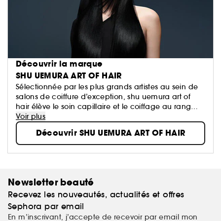
Découvrir la marque
SHU UEMURA ART OF HAIR
Sélectionnée par les plus grands artistes au sein de
salons de coiffure d’exception, shu uemura art of
hair élève le soin capillaire et le coiffage au rang
d’art.
Voir plus
Un design minimaliste et des formules raffinées,
Découvrir SHU UEMURA ART OF HAIR
infusées en ingrédients naturels rares et précieux, qui
font écho à la vision pionnière de son créateur
monsieur shu uemura, maître de la beauté
japonaise : Un cheveu parfait commence par une
fibre sans défaut.
Newsletter beauté
Recevez les nouveautés, actualités et offres
Sephora par email
En m’inscrivant, j’accepte de recevoir par email mon