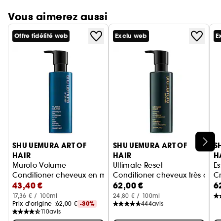
Vous aimerez aussi
Offre fidélité web
Exclu web
E
Ignorer le carrousel produits
SHU UEMURA ART OF
SHU UEMURA ART OF
S
HAIR
HAIR
H
Muroto Volume
Ultimate Reset
E
Conditioner cheveux en manque de volume
Conditioner cheveux très abî
Cr
43,40 €
62,00 €
6
17,36 € / 100ml
24,80 € / 100ml
Prix d'origine :
62,00 €
-30%
444
avis
110
avis