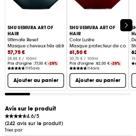
Ignorer le carrousel produits
SHU UEMURA ART OF
SHU UEMURA ART OF
S
HAIR
HAIR
H
Ultimate Reset
Color Lustre
D
Masque cheveux très abîmés
Masque protecteur de couleur 
S
57,75 €
61,50 €
6
28,88 € / 100ml
30,75 € / 100ml
15
Prix d'origine :
77,00 €
-25%
Prix d'origine :
82,00 €
-25%
1195
avis
114
avis
Ajouter au panier
Ajouter au panier
Avis sur le produit
4.6/5
(242 avis sur le produit)
Trier par