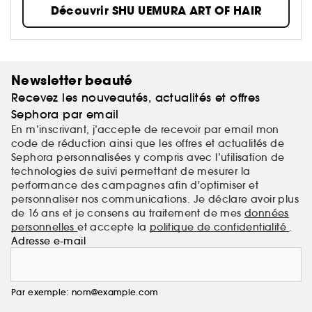
Un design minimaliste et des formules raffinées,
Découvrir SHU UEMURA ART OF HAIR
infusées en ingrédients naturels rares et précieux, qui
font écho à la vision pionnière de son créateur
monsieur shu uemura, maître de la beauté
japonaise : Un cheveu parfait commence par une
fibre sans défaut.
Newsletter beauté
Recevez les nouveautés, actualités et offres
Sephora par email
En m’inscrivant, j’accepte de recevoir par email mon
code de réduction ainsi que les offres et actualités de
Sephora personnalisées y compris avec l’utilisation de
technologies de suivi permettant de mesurer la
performance des campagnes afin d'optimiser et
personnaliser nos communications. Je déclare avoir plus
de 16 ans et je consens au traitement de mes
données
personnelles
et accepte la
politique de confidentialité
.
Adresse e-mail
Par exemple: nom@example.com