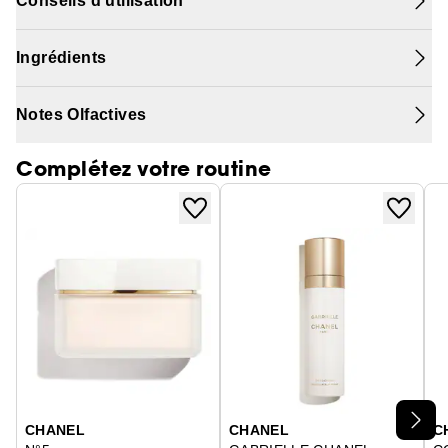
Conseils d'utilisation
Ingrédients
Notes Olfactives
Complétez votre routine
Ignorer le carrousel produits
CHANEL
CHANEL
C