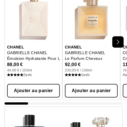
Ignorer le carrousel produits
CHANEL
CHANEL
C
GABRIELLE CHANEL
GABRIELLE CHANEL
C
Émulsion Hydratante Pour Le Corps
Le Parfum Cheveux
C
88,00 €
92,00 €
1
44,00 € / 100ml
230,00 € / 100ml
76
2
avis
1
avis
Au
Ajouter au panier
Ajouter au panier