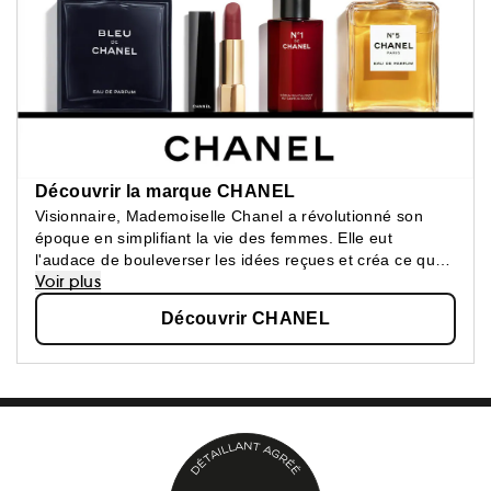
Découvrir la marque CHANEL
Visionnaire, Mademoiselle Chanel a révolutionné son
époque en simplifiant la vie des femmes. Elle eut
l'audace de bouleverser les idées reçues et créa ce que
Voir plus
les femmes attendaient : une beauté épurée, une
élégance confortable.
Découvrir CHANEL