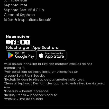
SEPHORA edit
Sephora Prize
Sephora Beautiful Club
Clean at Sephora
Idées & Inspirations Beauté
Nous suivre
Télécharger l’App Sephora
Vous pouvez consulter la liste des marques exclues de nos
Mentions additionnelles
promotions
ici.
*Voir conditions de nos offres promotionnelles sur
la page Bons Plans Beauté.
*Exclusivité dans le réseau de parfumeries nationales.
Clean at Sephora : Des formules aux ingrédients sélectionnés avec
soin
*k-beauty = beauté coréenne
*Beauty Trends = tendances beauté
*Wishlist = liste de souhaits