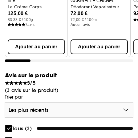
N°5
GABRIELLE CHANEL
C
La Crème Corps
Déodorant Vaporisateur
P
125,00 €
72,00 €
9
83,33 € / 100g
72,00 € / 100ml
7
avis
Aucun avis
Ajouter au panier
Ajouter au panier
Avis sur le produit
5/5
(3 avis sur le produit)
Trier par
Les plus récents
Tous (3)