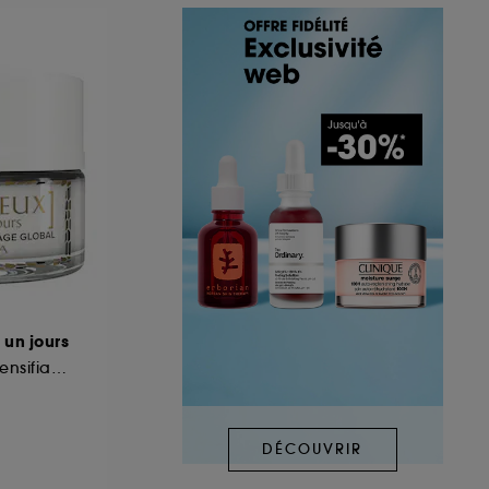
 un jours
Crème Liftante Redensifiante anti-âge
DÉCOUVRIR