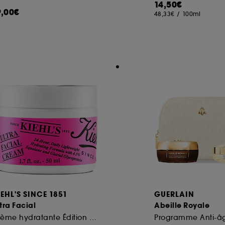
14,50€
9,00€
48,33€
/
100ml
ôt et la lecture de ces traceurs requiert votre accord. V
rsonnaliser mes choix" ci-dessous ou décider de "tout ac
s Cookies, pour les finalités acceptées, avec les données
ur refuser tous les cookies, cliques sur "continuer sans a
tez obtenir plus d'information sur les cookies utilisés,
cliq
IEHL'S SINCE 1851
GUERLAIN
tra Facial
Abeille Royale
Crème hydratante Édition Limitée Noël 2024