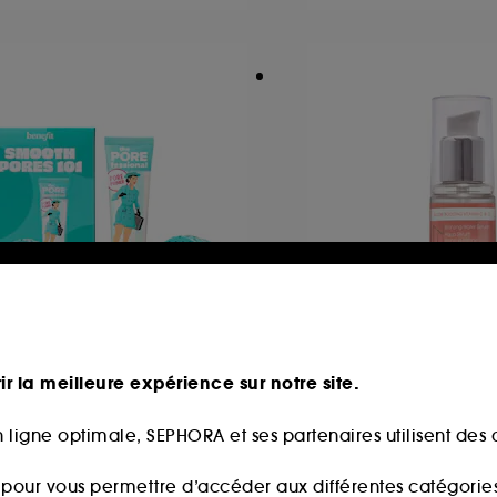
ENEFIT COSMETICS
ST TROPEZ
mooth Pores 101
Self Tan Purity Vit
ir la meilleure expérience sur notre site.
Coffret de Primer et Crème hydratante visage
 ligne optimale, SEPHORA et ses partenaires utilisent des c
387
23
38,00€
6,00€
s pour vous permettre d’accéder aux différentes catégories, 
76,00€
/
100ml