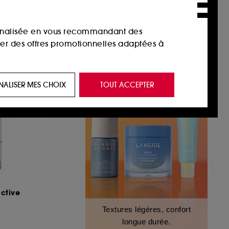
26,86€
/
100ml
sonnalisée en vous recommandant des
ser des offres promotionnelles adaptées à
 de vous plaire via des publicités, y compris
NALISER MES CHOIX
TOUT ACCEPTER
e navigation, et de l'historique de vos
 de navigation sur notre site afin d’en
 les fraudes aux moyens de paiement et les
ctive
nctionnalités du site, tel que les cookies
Textures légères, confort
us permettant d’accéder à votre compte lors
longue durée.