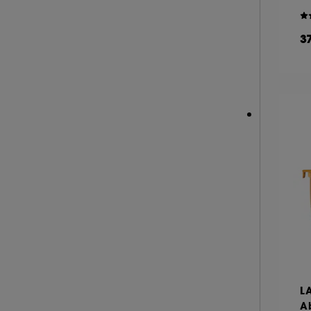
KORA ORGANICS (4)
KOSAS (3)
3
LA MER (54)
LANCASTER (28)
LANCÔME (61)
LANEIGE (31)
LANOLIPS (17)
LA PRAIRIE (54)
LEONOR GREYL (2)
LIGHTINDERM (15)
LIVING PROOF (1)
M.A.C (12)
MAKEUP BY MARIO (2)
MAKE UP ERASER (1)
L
MARIO BADESCU (26)
A