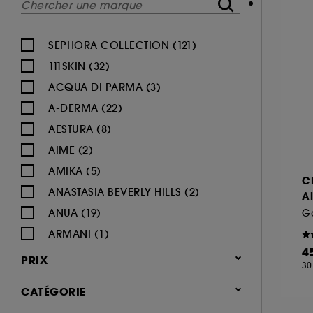
SEPHORA COLLECTION (121)
111SKIN (32)
ACQUA DI PARMA (3)
A-DERMA (22)
AESTURA (8)
AIME (2)
AMIKA (5)
C
ANASTASIA BEVERLY HILLS (2)
A
ANUA (19)
ARMANI (1)
4
AUGUSTINUS BADER (26)
PRIX
30
AVENE (47)
CATÉGORIE
BALI BODY (5)