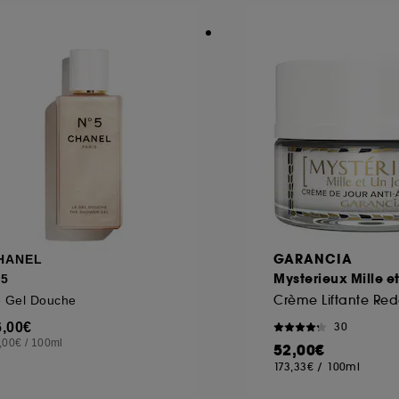
GARANCIA
HANEL
Mysterieux Mille et
°5
 Gel Douche
6,00€
30
,00€
/
100ml
52,00€
173,33€
/
100ml