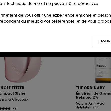
ment technique du site et ne peuvent être désactivés.
ermettent de vous offrir une expérience enrichie et per
i répondent au mieux à vos préférences, et de vous propo
ls sont utilisés pour vous présenter du contenu susceptible
PERSON
aux, sur la base des pages que vous avez consultées, de votr
 permettent de réaliser des statistiques de fréquentation et
n ligne :
ils nous permettent de lutter notamment contre
ANGLE TEEZER
THE ORDINARY
ompact Styler
Émulsion de Grana
Retinoid 2%
es permettant l’affichage et/ou la fourniture de certaines fo
rosse à Cheveux
de vous faire bénéficier de l’authentification prolongée vo
Sérum Anti-Age
938
45
saisir à nouveau votre identifiant et mot de passe.