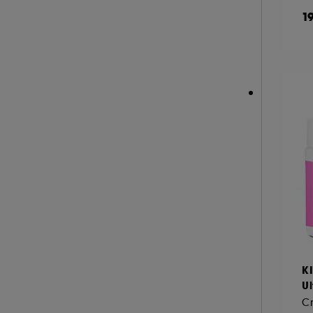
HERMÈS (3)
1
HISMILE (6)
HUGO BOSS (2)
A l'exception des cookies techniques, le dép
ILIA (6)
le dépôt de ces cookies grâce au bouton "pe
informations de navigation collectées par ce
INDIE LEE (1)
de votre activité en ligne ou en magasin. Po
INNISFREE (18)
de retirer votrte consentement. Si vous souhai
INSTITUT ESTHEDERM (26)
INVISIBOBBLE (4)
ISLE OF PARADISE (10)
JACADI (3)
JEAN PAUL GAULTIER (1)
JO MALONE LONDON (1)
KÉRASTASE (3)
K
KIEHL'S SINCE 1851 (56)
Ul
KLORANE (9)