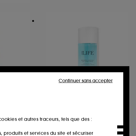
Continuer sans accepter
DIOR
amins
Dior Hydra Life Eau Fraîche
2 en 1 Hydratation
Aqua-Sérum Bronzant Visage
Rééquilibrante
ookies et autres traceurs, tels que des :
Lotion visage
61
47,00€
produits et services du site et sécuriser