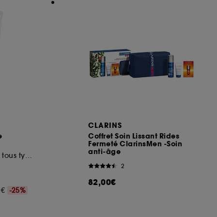
CLARINS
e
Coffret Soin Lissant Rides
Fermeté ClarinsMen -Soin
anti-âge
Mousse nettoyante tous types de peaux
2
82,00€
00€
-25%