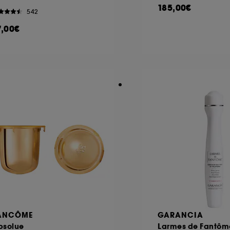
185,00€
542
7,00€
ANCÔME
GARANCIA
bsolue
Larmes de Fantôm