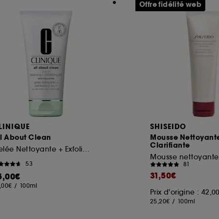
Offre fidélité web
LINIQUE
SHISEIDO
ll About Clean
Mousse Nettoyant
Clarifiante
Gelée Nettoyante + Exfoliante 2-en-1
53
81
31,50€
5,00€
,00€
/
100ml
Prix d'origine : 42,
25,20€
/
100ml