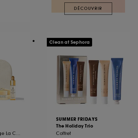
DÉCOUVRIR
ous pouvez personnaliser vos choix concernant
cepter". Sephora pourra associer les
 personnelles collectées ou générées lors
Clean at Sephora
ccepter". Voous pouvez à tout moment choisir
uez
ici
.
SUMMER FRIDAYS
The Holiday Trio
Programme Anti-âge La Crème Nuit Honey Treatment
Coffret