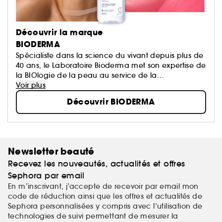
Découvrir la marque
BIODERMA
Spécialiste dans la science du vivant depuis plus de
40 ans, le Laboratoire Bioderma met son expertise de
la BIOlogie de la peau au service de la
DERMatologie, afin de vous proposer des produits
Voir plus
qui prennent soin de tous les types de peaux, et à
Découvrir BIODERMA
tout âge.
Newsletter beauté
Recevez les nouveautés, actualités et offres
Sephora par email
En m’inscrivant, j’accepte de recevoir par email mon
code de réduction ainsi que les offres et actualités de
Sephora personnalisées y compris avec l’utilisation de
technologies de suivi permettant de mesurer la