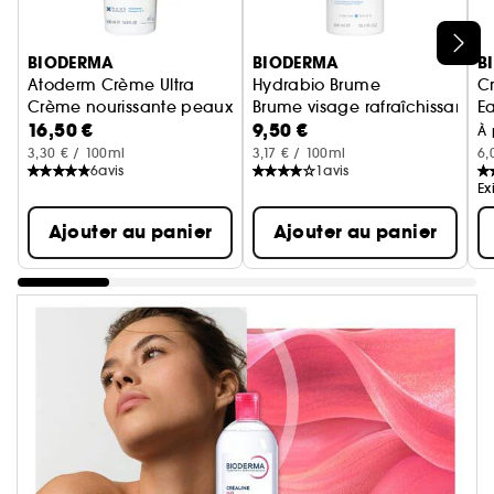
Ignorer le carrousel produits
BIODERMA
BIODERMA
B
Atoderm Crème Ultra
Hydrabio Brume
C
Crème nourissante peaux sensibles normales à sèches
Brume visage rafraîchissante 
E
16,50 €
9,50 €
À 
3,30 € / 100ml
3,17 € / 100ml
6,
6
avis
1
avis
Ex
Ajouter au panier
Ajouter au panier