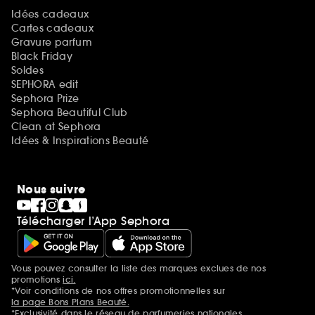
Idées cadeaux
Cartes cadeaux
Gravure parfum
Black Friday
Soldes
SEPHORA edit
Sephora Prize
Sephora Beautiful Club
Clean at Sephora
Idées & Inspirations Beauté
Nous suivre
Télécharger l’App Sephora
Vous pouvez consulter la liste des marques exclues de nos
Mentions additionnelles
promotions
ici.
*Voir conditions de nos offres promotionnelles sur
la page Bons Plans Beauté.
*Exclusivité dans le réseau de parfumeries nationales.