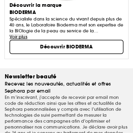
Découvrir la marque
BIODERMA
Spécialiste dans la science du vivant depuis plus de
40 ans, le Laboratoire Bioderma met son expertise de
la BIOlogie de la peau au service de la
DERMatologie, afin de vous proposer des produits
Voir plus
qui prennent soin de tous les types de peaux, et à
Découvrir BIODERMA
tout âge.
Newsletter beauté
Recevez les nouveautés, actualités et offres
Sephora par email
En m’inscrivant, j’accepte de recevoir par email mon
code de réduction ainsi que les offres et actualités de
Sephora personnalisées y compris avec l’utilisation de
technologies de suivi permettant de mesurer la
performance des campagnes afin d'optimiser et
personnaliser nos communications. Je déclare avoir plus
de 16 ans et je consens au traitement de mes
données