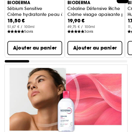
BIODERMA
BIODERMA
B
Sébium Sensitive
Créaline Défensive Riche
Cr
Crème hydratante peau à tendance acnéique
Crème visage apaisante peau
Hu
15,50 €
19,90 €
1
d
a
51,67 € / 100ml
49,75 € / 100ml
11
5
avis
3
avis
Ajouter au panier
Ajouter au panier