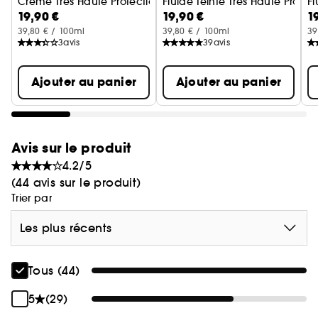
Crème Très Haute Protection SPF50+
Fluide Teinté Très Haute Protec
Fl
19,90 €
19,90 €
1
39,80 € / 100ml
39,80 € / 100ml
39
3
avis
39
avis
Ajouter au panier
Ajouter au panier
Avis sur le produit
4.2/5
(44 avis sur le produit)
Trier par
Les plus récents
Tous (44)
5
(29)