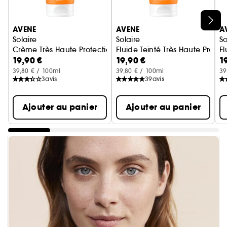
Ignorer le carrousel produits
AVENE
AVENE
A
Solaire
Solaire
So
Crème Très Haute Protection SPF50+
Fluide Teinté Très Haute Protec
Fl
19,90 €
19,90 €
1
39,80 € / 100ml
39,80 € / 100ml
39
3
avis
39
avis
Ajouter au panier
Ajouter au panier