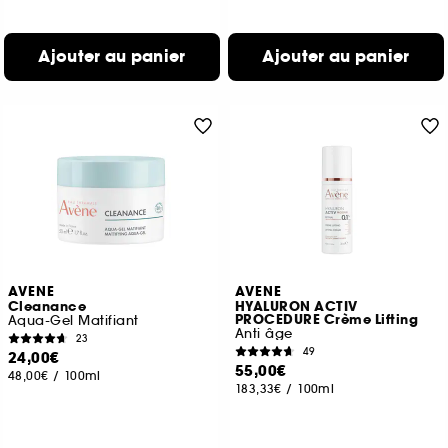
Ajouter au panier
Ajouter au panier
AVENE
AVENE
Cleanance
HYALURON ACTIV
PROCEDURE Crème Lifting
Aqua-Gel Matifiant
Anti âge
23
49
24,00€
55,00€
48,00€
/
100ml
183,33€
/
100ml