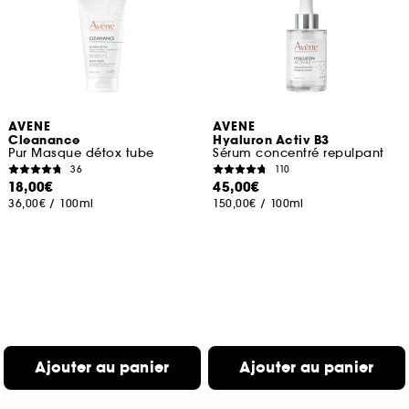
AVENE
AVENE
Cleanance
Hyaluron Activ B3
Pur Masque détox tube
Sérum concentré repulpant
36
110
18,00€
45,00€
36,00€
/
100ml
150,00€
/
100ml
Ajouter au panier
Ajouter au panier