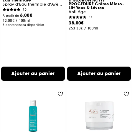
Eau Thermale
HYALURON ACTIV
PROCEDURE Crème Micro-
Spray d'Eau thermale d'Avène
Lift Yeux & Lèvres
70
Anti âge
6,00€
À partir de
37
12,00€
/
100ml
38,00€
3 contenances disponibles
253,33€
/
100ml
Ajouter au panier
Ajouter au panier