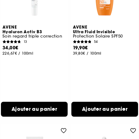
AVENE
AVENE
Hyaluron Activ B3
Ultra Fluid Invisible
Soin regard triple correction
Protection Solaire SPF50
13
54
34,00€
19,90€
226,67€
/
100ml
39,80€
/
100ml
Ajouter au panier
Ajouter au panier