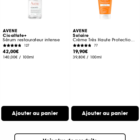
AVENE
AVENE
Cicalfate+
Solaire
Sérum restaurateur intense
Crème Très Haute Protection Sans Parfum SPF50+
127
77
42,00€
19,90€
140,00€
/
100ml
39,80€
/
100ml
Ajouter au panier
Ajouter au panier