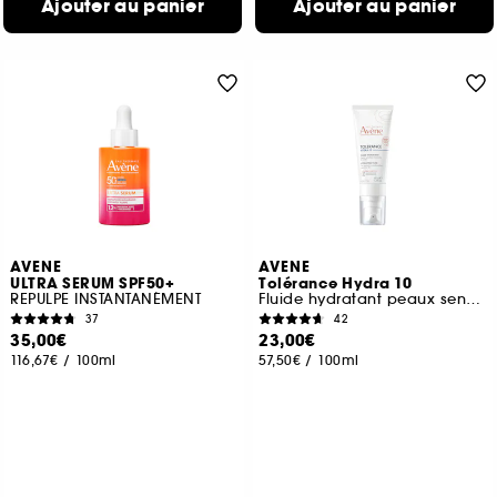
Ajouter au panier
Ajouter au panier
AVENE
AVENE
ULTRA SERUM SPF50+
Tolérance Hydra 10
REPULPE INSTANTANÉMENT
Fluide hydratant peaux sensibles normales à mixtes
37
42
35,00€
23,00€
116,67€
/
100ml
57,50€
/
100ml