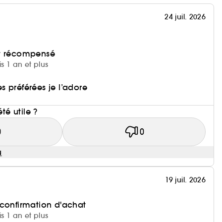
24 juil. 2026
et récompensé
is 1 an et plus
 préférées je l’adore
i
été utile ?
0
0
u
19 juil. 2026
 confirmation d'achat
is 1 an et plus