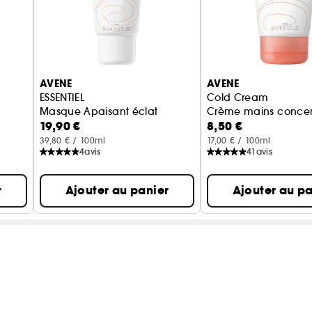
AVENE
AVENE
ESSENTIEL
Cold Cream
Masque Apaisant éclat
Crème mains conce
19,90 €
8,50 €
39,80 € / 100ml
17,00 € / 100ml
4
avis
41
avis
r
Ajouter au panier
Ajouter au pa