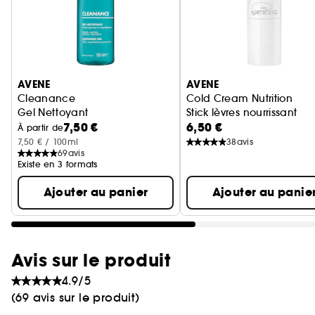
Ignorer le carrousel produits
AVENE
AVENE
Cleanance
Cold Cream Nutrition
Gel Nettoyant
Stick lèvres nourrissant
7,50 €
6,50 €
À partir de
7,50 € / 100ml
38
avis
69
avis
Existe en 3 formats
Ajouter au panier
Ajouter au panie
Avis sur le produit
4.9/5
(69 avis sur le produit)