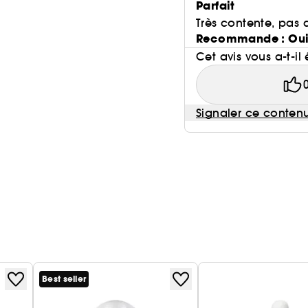
Parfait
Très contente, pas 
Recommande : Ou
Cet avis vous a-t-il 
Signaler ce conten
Best seller