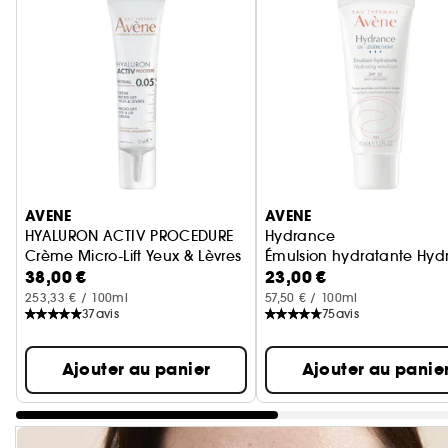
Ignorer le carrousel produits
AVENE
AVENE
HYALURON ACTIV PROCEDURE
Hydrance
Crème Micro-Lift Yeux & Lèvres
Émulsion hydratante Hyd
38,00 €
23,00 €
Anti âge
253,33 € / 100ml
57,50 € / 100ml
37
avis
75
avis
Ajouter au panier
Ajouter au panie