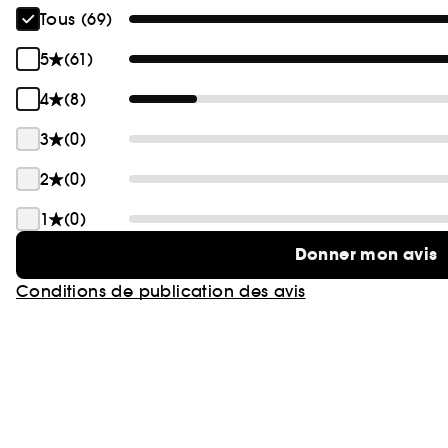
Tous (69)
5
(61)
4
(8)
3
(0)
2
(0)
1
(0)
Donner mon avis
Conditions de publication des avis