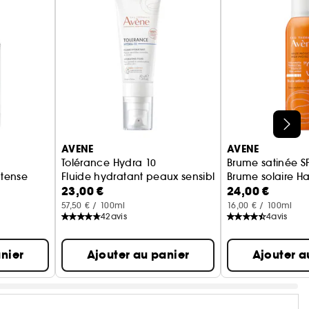
AVENE
AVENE
Tolérance Hydra 10
Brume satinée S
ntense
Fluide hydratant peaux sensibles normales à mixt
Brume solaire Ha
23,00 €
24,00 €
57,50 € / 100ml
16,00 € / 100ml
42
avis
4
avis
nier
Ajouter au panier
Ajouter a