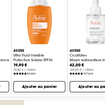
AVENE
AVENE
Ultra Fluid Invisible
Cicalfate+
rance UV légère
Protection Solaire SPF50
Sérum restaurateur i
19,90 €
42,00 €
39,80 € / 100ml
140,00 € / 100ml
54
avis
127
avis
r
Ajouter au panier
Ajouter au pa