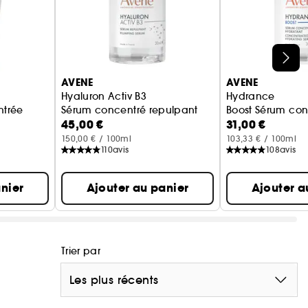
AVENE
AVENE
Hyaluron Activ B3
Hydrance
ntrée
Sérum concentré repulpant
Boost Sérum con
45,00 €
31,00 €
150,00 € / 100ml
103,33 € / 100ml
110
avis
108
avis
nier
Ajouter au panier
Ajouter a
Trier par
Les plus récents