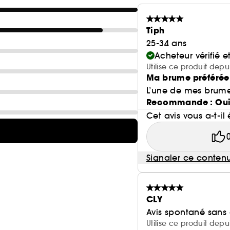
Tiph
25-34 ans
Acheteur vérifié 
Utilise ce produit depu
Ma brume préférée
L’une de mes brumes
Recommande : Ou
Cet avis vous a-t-il 
Signaler ce conten
CLY
Avis spontané sans
Utilise ce produit depu