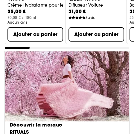
Crème Hydratante pour le Visage
Diffuseur Voiture
B
35,00 €
21,00 €
2
70,00 € / 100ml
3
avis
25
Aucun avis
Au
Ajouter au panier
Ajouter au panier
Découvrir la marque
RITUALS