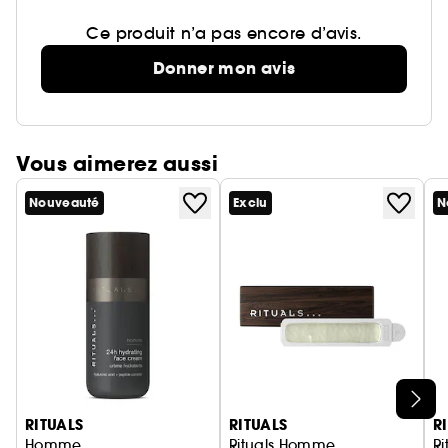
Ce produit n’a pas encore d’avis.
Donner mon avis
Vous aimerez aussi
Nouveauté
Exclu
N
Ignorer le carrousel produits
RITUALS
RITUALS
R
Homme
Rituals Homme
R