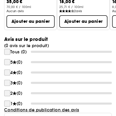
35,00 €
18,00 €
1
70,00 € / 100ml
25,71 € / 100ml
8,
Aucun avis
2
avis
Au
Ajouter au panier
Ajouter au panier
Avis sur le produit
(0 avis sur le produit)
Tous (0)
5
(0)
4
(0)
3
(0)
2
(0)
1
(0)
Conditions de publication des avis