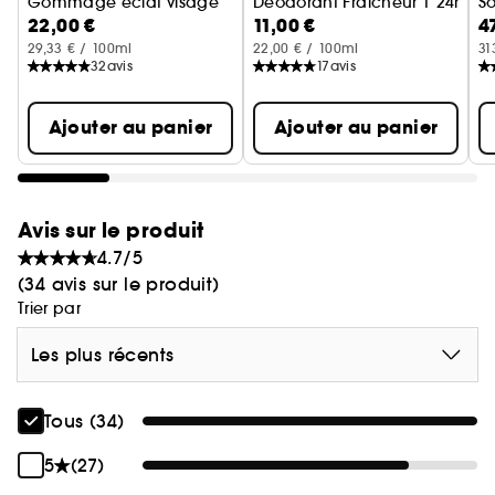
Gommage éclat visage
Déodorant Fraîcheur | 24h
So
22,00 €
11,00 €
4
29,33 € / 100ml
22,00 € / 100ml
31
32
avis
17
avis
Ajouter au panier
Ajouter au panier
Avis sur le produit
4.7/5
(34 avis sur le produit)
Trier par
Les plus récents
Tous (34)
5
(27)