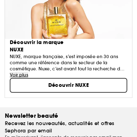
Découvrir la marque
NUXE
NUXE, marque française, s’est imposée en 30 ans
comme une référence dans le secteur de la
cosmétique. Nuxe, c’est avant tout la recherche de
l’excellence, l’écoute des sens alliée à la force de la
Voir plus
nature et l’efficacité de la science...
Découvrir NUXE
Newsletter beauté
Recevez les nouveautés, actualités et offres
Sephora par email