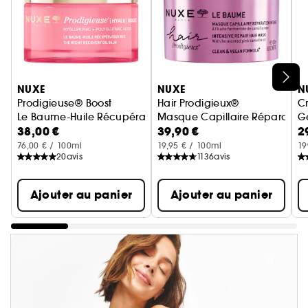
Ignorer le carrousel produits
NUXE
NUXE
N
Prodigieuse® Boost
Hair Prodigieux®
C
Le Baume-Huile Récupérateur Nuit
Masque Capillaire Réparation
G
38,00 €
39,90 €
2
76,00 € / 100ml
19,95 € / 100ml
19
20
avis
1136
avis
Ajouter au panier
Ajouter au panier