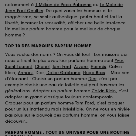
notamment à
1 Million de Paco Rabanne
ou
Le Male de
Jean-Paul Gaultier
. De quoi varier les humeurs et le
magnétisme, se sentir authentique, porter haut et fort la
liberté, incarner la sensualité, afficher une belle insolence.
Un meilleur parfum homme pour le meilleur de chaque
homme ?
TOP 10 DES MARQUES PARFUM HOMME
Vous voulez des noms ? On vous dit tout ! Les maisons qui
nous attirent le plus avec leur parfums homme sont
Yves
Saint Laurent
,
Chanel
,
Tom Ford
,
Azzaro
,
Hermès
, Calvin
Klein,
Armani
, Dior,
Dolce Gabbana
,
Hugo Boss
... Mais rien
d’étonnant ! Choisir un parfum homme
Dior
, c’est par
exemple choisir une eau de toilette qui peut traverser les
générations. Adopter un parfum homme
Calvin Klein
, c’est
adopter un grand classique toujours contemporain.
Craquer pour un parfum homme Tom Ford, c’est craquer
pour un jus inattendu mais irrésistible. On ne vous en révèle
pas plus sur le pouvoir des parfums homme, on vous laisse
découvrir...
PARFUM HOMME : TOUT UN UNIVERS POUR UNE ROUTINE