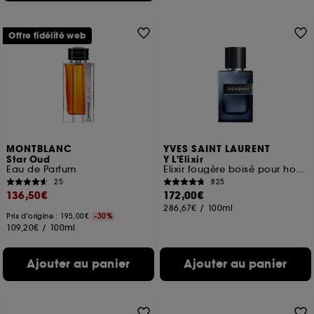
Offre fidélité web
MONTBLANC
YVES SAINT LAURENT
Star Oud
Y L'Elixir
Eau de Parfum
Elixir fougère boisé pour homme
25
825
136,50€
172,00€
286,67€
/
100ml
Prix d'origine : 195,00€
-30%
109,20€
/
100ml
Ajouter au panier
Ajouter au panier