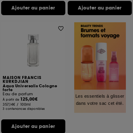
Ajouter au panier
Ajouter au panier
MAISON FRANCIS
KURKDJIAN
Aqua Universalis Cologne
forte
Eau de parfum
Les essentiels à glisser
125,00€
À partir de
dans votre sac cet été.
357,14€
/
100ml
3 contenances disponibles
Ajouter au panier