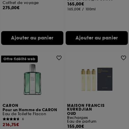
des pages que vous avez consultées, de votre
Coffret de voyage
165,00€
navigation, et de l'historique de vos interactions.
275,00€
165,00€
/
100ml
Cookies de mesure d’audience :
ils nous
permettent de réaliser des statistiques de
fréquentation et de navigation sur notre site afin
d’en améliorer la performance.
Ajouter au panier
Ajouter au panier
Cookies de sécurisation des paiements en ligne :
ils nous permettent de lutter notamment contre les
fraudes aux moyens de paiement et les
Offre fidélité web
usurpations d’identité.
Cookies fonctionnels :
il s’agit de cookies
permettant l’affichage et/ou la fourniture de
certaines fonctionnalités du site, tel que les
cookies d’authentification qui sont utilisés afin de
vous faire bénéficier de l’authentification
prolongée vous permettant d’accéder à votre
CARON
MAISON FRANCIS
compte lors de votre prochaine visite sur le site
KURKDJIAN
Pour un Homme de CARON
sans saisir à nouveau votre identifiant et mot de
OUD
Eau de Toilette Flacon
passe.
Recharges
6
Eau de parfum
216,75€
155,00€