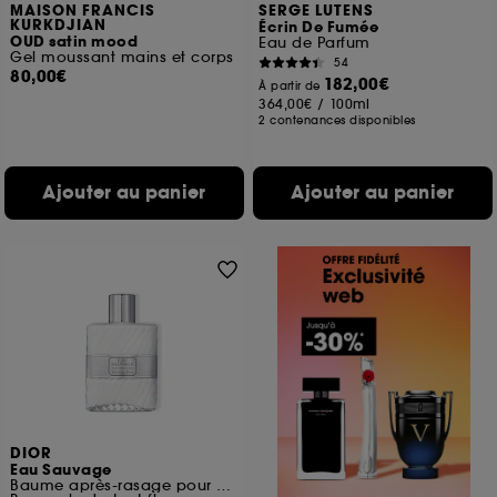
MAISON FRANCIS
SERGE LUTENS
KURKDJIAN
Écrin De Fumée
OUD satin mood
Eau de Parfum
Gel moussant mains et corps
54
80,00€
182,00€
À partir de
364,00€
/
100ml
2 contenances disponibles
Ajouter au panier
Ajouter au panier
DIOR
Eau Sauvage
Baume après-rasage pour homme