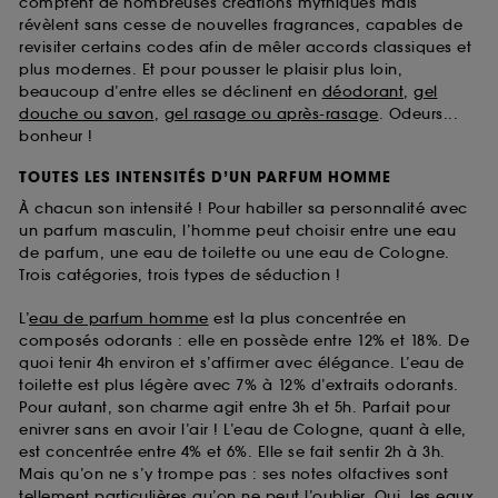
comptent de nombreuses créations mythiques mais
révèlent sans cesse de nouvelles fragrances, capables de
revisiter certains codes afin de mêler accords classiques et
plus modernes. Et pour pousser le plaisir plus loin,
beaucoup d’entre elles se déclinent en
déodorant
,
gel
douche ou savon
,
gel rasage ou après-rasage
. Odeurs...
bonheur !
TOUTES LES INTENSITÉS D’UN PARFUM HOMME
À chacun son intensité ! Pour habiller sa personnalité avec
un parfum masculin, l’homme peut choisir entre une eau
de parfum, une eau de toilette ou une eau de Cologne.
Trois catégories, trois types de séduction !
L’
eau de parfum homme
est la plus concentrée en
composés odorants : elle en possède entre 12% et 18%. De
quoi tenir 4h environ et s’affirmer avec élégance. L’eau de
toilette est plus légère avec 7% à 12% d’extraits odorants.
Pour autant, son charme agit entre 3h et 5h. Parfait pour
enivrer sans en avoir l’air ! L’eau de Cologne, quant à elle,
est concentrée entre 4% et 6%. Elle se fait sentir 2h à 3h.
Mais qu’on ne s’y trompe pas : ses notes olfactives sont
tellement particulières qu’on ne peut l’oublier. Oui, les
eaux