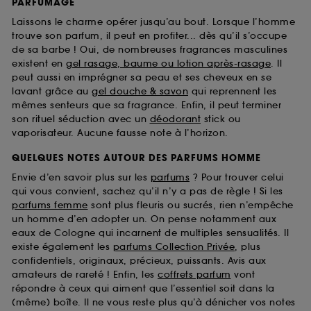
PARFUMAGE
Laissons le charme opérer jusqu’au bout. Lorsque l’homme
trouve son parfum, il peut en profiter... dès qu’il s’occupe
de sa barbe ! Oui, de nombreuses fragrances masculines
existent en
gel rasage, baume ou lotion après-rasage
. Il
peut aussi en imprégner sa peau et ses cheveux en se
lavant grâce au
gel douche & savon
qui reprennent les
mêmes senteurs que sa fragrance. Enfin, il peut terminer
son rituel séduction avec un
déodorant
stick ou
vaporisateur. Aucune fausse note à l’horizon.
QUELQUES NOTES AUTOUR DES PARFUMS HOMME
Envie d’en savoir plus sur les
parfums
? Pour trouver celui
qui vous convient, sachez qu’il n’y a pas de règle ! Si les
parfums femme
sont plus fleuris ou sucrés, rien n’empêche
un homme d’en adopter un. On pense notamment aux
eaux de Cologne qui incarnent de multiples sensualités. Il
existe également les
parfums Collection Privée
, plus
confidentiels, originaux, précieux, puissants. Avis aux
amateurs de rareté ! Enfin, les
coffrets parfum
vont
répondre à ceux qui aiment que l’essentiel soit dans la
(même) boîte. Il ne vous reste plus qu’à dénicher vos notes