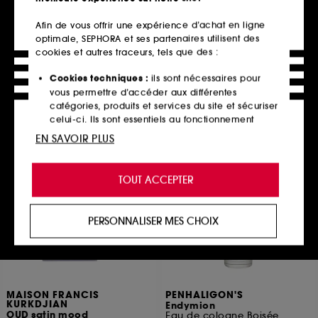
REMINISCENCE
VERSACE
HISTOIRE D'ORGEAT
Eros
Afin de vous offrir une expérience d’achat en ligne
EAU DE PARFUM
Coffret Parfum
optimale, SEPHORA et ses partenaires utilisent des
144
5
cookies et autres traceurs, tels que des :
102,00€
162,00€
À partir de
204,00€
/
100ml
Cookies techniques :
ils sont nécessaires pour
2 contenances disponibles
vous permettre d’accéder aux différentes
catégories, produits et services du site et sécuriser
celui-ci. Ils sont essentiels au fonctionnement
Ajouter au panier
Ajouter au panier
technique du site et ne peuvent être désactivés.
EN SAVOIR PLUS
Cookies de personnalisation :
ils nous permettent
de vous offrir une expérience enrichie et
TOUT ACCEPTER
personnalisée en vous recommandant des
produits, des services et des contenus qui
répondent au mieux à vos préférences, et de vous
PERSONNALISER MES CHOIX
proposer des offres promotionnelles adaptées à
votre profil.
Cookies réseaux sociaux et publicité :
ils sont
utilisés pour vous présenter du contenu susceptible
MAISON FRANCIS
PENHALIGON'S
de vous plaire via des publicités, y compris sur des
KURKDJIAN
Endymion
sites tiers et sur les réseaux sociaux, sur la base
OUD satin mood
Eau de cologne Boisée