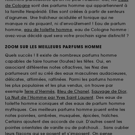
de Cologne
sont des parfums homme qui appartiennent à
la famille Hespéridé. Elles sont créées à partir de senteurs
d’agrumes. Une fraîcheur acidulée et tonique qui ne
manque ni de piquant, ni d’envoûtement ! Eau de parfum
homme,
eau de toilette homme
, eau de Cologne homme :
avez-vous décidé quel sera votre prochain signe distinctif ?
ZOOM SUR LES MEILLEURS PARFUMS HOMME
Quels succès ! Il existe de nombreux parfums homme
capables de faire tourner (toutes) les têtes. Oui, en
associant différentes notes olfactives, les Nez des
parfumeurs ont su créé des eaux masculines audacieuses,
délicates, affirmées, raffinées. Parmi les parfums homme
les plus populaires et les plus vendus, on trouve par
exemple
Terre d’Hermès
,
Bleu de Chanel
,
Sauvage de Dior
,
La Nuit de l’Homme par Yves Saint Laurent
. Des eaux de
toilette homme iconiques et des eaux de parfum homme
mythiques. Ces meilleurs parfums homme jouent entre les
notes poivrées, ambrées, musquées, épicées, fraîches.
Certains ajoutent des accords de cuir. D’autres osent les
pointes orientales de vanille ou de patchouli... Sans oublier
leurs flacons qui se posent et s’imposent. On pense