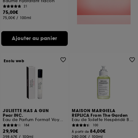
Baume hydratant flacon
21
75,00€
75,00€
/
100ml
Ajouter au panier
Exclu web
JULIETTE HAS A GUN
MAISON MARGIELA
Pear INC.
REPLICA From The Garden
Eau de Parfum Format Voyage
Eau de Toilette Hespéridé Boisée
184
100
29,90€
84,00€
À partir de
398,67€
/
100ml
280,00€
/
100ml