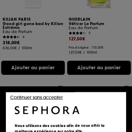
KILIAN PARIS
GUERLAIN
Good girl gone bad by Kilian
Vétiver Le Parfum
Extrême
Eau de Parfum
Eau de Parfum
5
4
127,50€
318,00€
636,00€
/
100ml
Prix d'origine : 170,00€
127,50€
/
100ml
Ajouter au panier
Ajouter au panier
Edition limitée
Continuer sans accepter
Nous utilisons des cookies afin de vous offrir la
meilleure expérience sur notre site.