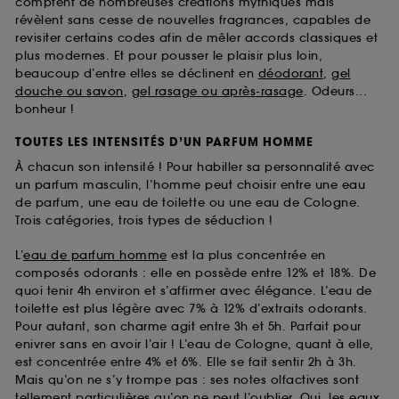
comptent de nombreuses créations mythiques mais
révèlent sans cesse de nouvelles fragrances, capables de
revisiter certains codes afin de mêler accords classiques et
plus modernes. Et pour pousser le plaisir plus loin,
beaucoup d’entre elles se déclinent en
déodorant
,
gel
douche ou savon
,
gel rasage ou après-rasage
. Odeurs...
bonheur !
TOUTES LES INTENSITÉS D’UN PARFUM HOMME
À chacun son intensité ! Pour habiller sa personnalité avec
un parfum masculin, l’homme peut choisir entre une eau
de parfum, une eau de toilette ou une eau de Cologne.
Trois catégories, trois types de séduction !
L’
eau de parfum homme
est la plus concentrée en
composés odorants : elle en possède entre 12% et 18%. De
quoi tenir 4h environ et s’affirmer avec élégance. L’eau de
toilette est plus légère avec 7% à 12% d’extraits odorants.
Pour autant, son charme agit entre 3h et 5h. Parfait pour
enivrer sans en avoir l’air ! L’eau de Cologne, quant à elle,
est concentrée entre 4% et 6%. Elle se fait sentir 2h à 3h.
Mais qu’on ne s’y trompe pas : ses notes olfactives sont
tellement particulières qu’on ne peut l’oublier. Oui, les
eaux