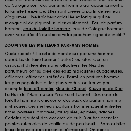
de Cologne
sont des parfums homme qui appartiennent à
la famille Hespéridé. Elles sont créées à partir de senteurs
d’agrumes. Une fraîcheur acidulée et tonique qui ne
manque ni de piquant, ni d’envoûtement ! Eau de parfum
homme,
eau de toilette homme
, eau de Cologne homme :
avez-vous décidé quel sera votre prochain signe distinctif ?
ZOOM SUR LES MEILLEURS PARFUMS HOMME
Quels succès ! Il existe de nombreux parfums homme
capables de faire tourner (toutes) les têtes. Oui, en
associant différentes notes olfactives, les Nez des
parfumeurs ont su créé des eaux masculines audacieuses,
délicates, affirmées, raffinées. Parmi les parfums homme
les plus populaires et les plus vendus, on trouve par
exemple
Terre d’Hermès
,
Bleu de Chanel
,
Sauvage de Dior
,
La Nuit de l’Homme par Yves Saint Laurent
. Des eaux de
toilette homme iconiques et des eaux de parfum homme
mythiques. Ces meilleurs parfums homme jouent entre les
notes poivrées, ambrées, musquées, épicées, fraîches.
Certains ajoutent des accords de cuir. D’autres osent les
pointes orientales de vanille ou de patchouli... Sans oublier
leurs flacons qui se posent et s’imposent. On pense