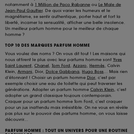
notamment à
1 Million de Paco Rabanne
ou
Le Male de
Jean-Paul Gaultier
. De quoi varier les humeurs et le
magnétisme, se sentir authentique, porter haut et fort la
liberté, incarner la sensualité, afficher une belle insolence.
Un meilleur parfum homme pour le meilleur de chaque
homme ?
TOP 10 DES MARQUES PARFUM HOMME
Vous voulez des noms ? On vous dit tout ! Les maisons qui
nous attirent le plus avec leur parfums homme sont
Yves
Saint Laurent
,
Chanel
,
Tom Ford
,
Azzaro
,
Hermès
, Calvin
Klein,
Armani
, Dior,
Dolce Gabbana
,
Hugo Boss
... Mais rien
d’étonnant ! Choisir un parfum homme
Dior
, c’est par
exemple choisir une eau de toilette qui peut traverser les
générations. Adopter un parfum homme
Calvin Klein
, c’est
adopter un grand classique toujours contemporain.
Craquer pour un parfum homme Tom Ford, c’est craquer
pour un jus inattendu mais irrésistible. On ne vous en révèle
pas plus sur le pouvoir des parfums homme, on vous laisse
découvrir...
PARFUM HOMME : TOUT UN UNIVERS POUR UNE ROUTINE