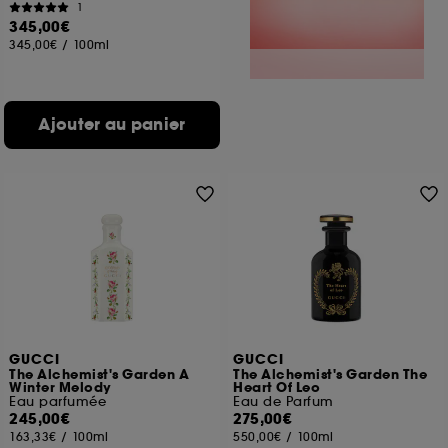
1
345,00€
345,00€
/
100ml
Ajouter au panier
GUCCI
GUCCI
The Alchemist's Garden A
The Alchemist's Garden The
Winter Melody
Heart Of Leo
Eau parfumée
Eau de Parfum
245,00€
275,00€
163,33€
/
100ml
550,00€
/
100ml