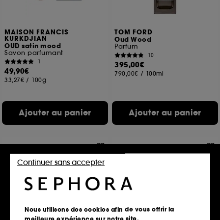
MAISON FRANCIS
TOM FORD
KURKDJIAN
Oud Wood
OUD satin mood
Parfum
Savon parfumant
10
1
395,00€
49,90€
790,00€
/
100ml
33,27€
/
100g
Ajouter au panier
Ajouter au panier
Continuer sans accepter
Nous utilisons des cookies afin de vous offrir la
meilleure expérience sur notre site.