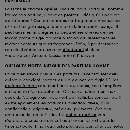
PARFUMAGE
Laissons le charme opérer jusqu’au bout. Lorsque l’homme
trouve son parfum, il peut en profiter... dès qu’il s’occupe
de sa barbe ! Oui, de nombreuses fragrances masculines
existent en
gel rasage, baume ou lotion après-rasage
. Il
peut aussi en imprégner sa peau et ses cheveux en se
lavant grâce au
gel douche & savon
qui reprennent les
mêmes senteurs que sa fragrance. Enfin, il peut terminer
son rituel séduction avec un
déodorant
stick ou
vaporisateur. Aucune fausse note à l’horizon.
QUELQUES NOTES AUTOUR DES PARFUMS HOMME
Envie d’en savoir plus sur les
parfums
? Pour trouver celui
qui vous convient, sachez qu’il n’y a pas de règle ! Si les
parfums femme
sont plus fleuris ou sucrés, rien n’empêche
un homme d’en adopter un. On pense notamment aux
eaux de Cologne qui incarnent de multiples sensualités. Il
existe également les
parfums Collection Privée
, plus
confidentiels, originaux, précieux, puissants. Avis aux
amateurs de rareté ! Enfin, les
coffrets parfum
vont
répondre à ceux qui aiment que l’essentiel soit dans la
(même) boîte. Il ne vous reste plus qu’à dénicher vos notes