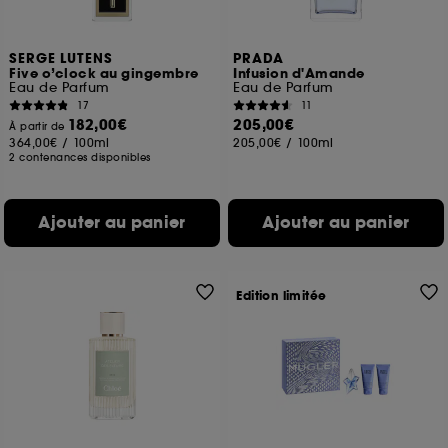
SERGE LUTENS
PRADA
Five o’clock au gingembre
Infusion d'Amande
Eau de Parfum
Eau de Parfum
17
11
182,00€
205,00€
À partir de
364,00€
/
100ml
205,00€
/
100ml
2 contenances disponibles
Ajouter au panier
Ajouter au panier
Edition limitée