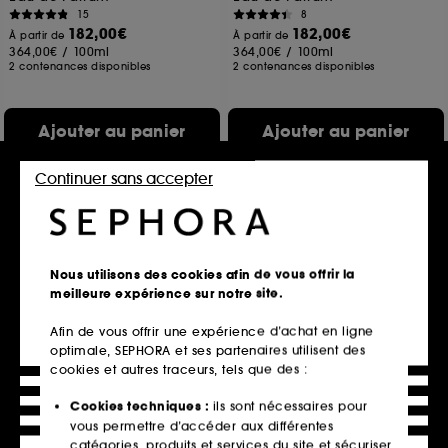
15
8
182,00€
182,00€
À partir de
À partir de
364,00€
/
100ml
364,00€
/
100ml
2 contenances disponibles
2 contenances disponibles
Ajouter au panier
Ajouter au panier
Continuer sans accepter
Nous utilisons des cookies afin de vous offrir la
meilleure expérience sur notre site.
Afin de vous offrir une expérience d’achat en ligne
optimale, SEPHORA et ses partenaires utilisent des
GUCCI
CHARLOTTE TILBURY
cookies et autres traceurs, tels que des :
The Alchemist's Garden
Fragrance Collection Of
Osmanthus Nectar
Emotions
Cookies techniques :
ils sont nécessaires pour
Eau de Parfum
Coffret Découverte Parfums
vous permettre d’accéder aux différentes
1
5
345,00€
32,00€
catégories, produits et services du site et sécuriser