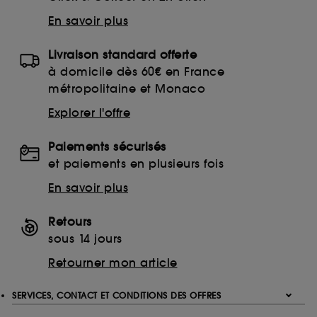
finalités acceptées, avec les données personnelles
En savoir plus
collectées ou générées lors de votre activité en ligne
ou en magasin. Pour refuser tous les cookies, cliques
sur "continuer sans accepter". Voous pouvez à tout
Livraison standard offerte
moment choisir de retirer votrte consentement. Si vous
à domicile dès 60€ en France
souhaitez obtenir plus d'information sur les cookies
métropolitaine et Monaco
utilisés,
cliquez
ici
.
Explorer l'offre
Paiements sécurisés
et paiements en plusieurs fois
En savoir plus
Retours
sous 14 jours
Retourner mon article
SERVICES, CONTACT ET CONDITIONS DES OFFRES