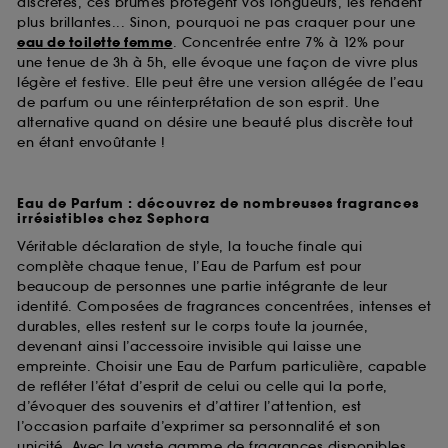
discrètes, ces brumes protègent vos longueurs, les rendent
plus brillantes... Sinon, pourquoi ne pas craquer pour une
eau de toilette femme
. Concentrée entre 7% à 12% pour
une tenue de 3h à 5h, elle évoque une façon de vivre plus
légère et festive. Elle peut être une version allégée de l’eau
de parfum ou une réinterprétation de son esprit. Une
alternative quand on désire une beauté plus discrète tout
en étant envoûtante !
Eau de Parfum : découvrez de nombreuses fragrances
irrésistibles chez Sephora
Véritable déclaration de style, la touche finale qui
complète chaque tenue, l’Eau de Parfum est pour
beaucoup de personnes une partie intégrante de leur
identité. Composées de fragrances concentrées, intenses et
durables, elles restent sur le corps toute la journée,
devenant ainsi l’accessoire invisible qui laisse une
empreinte. Choisir une Eau de Parfum particulière, capable
de refléter l’état d’esprit de celui ou celle qui la porte,
d’évoquer des souvenirs et d’attirer l’attention, est
l’occasion parfaite d’exprimer sa personnalité et son
unicité. Avec la vaste gamme de fragrances disponibles