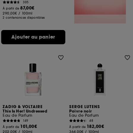
305
87,00€
À partir de
290,00€
/
100ml
2 contenances disponibles
Ajouter au panier
ZADIG & VOLTAIRE
SERGE LUTENS
This Is Her! Undressed
Poivre noir
Eau de Parfum
Eau de Parfum
149
48
101,00€
182,00€
À partir de
À partir de
202,00€
/
100ml
364,00€
/
100ml