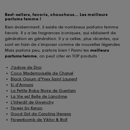
Best-sellers, favoris, chouchous... Les meilleurs
parfums femme !
Bien évidemment, il existe de nombreux parfums femme
favoris. Il y a les fragrances iconiques, qui séduisent de
génération en génération. Il y a celles, plus récentes, qui
sont en train de s’imposer comme de nouvelles légendes.
Mais parlons peu, parlons bien ! Parmi les
meilleurs
parfums
femme
, on peut citer en TOP produits :
J'adore de Dior
Coco Mademoiselle de Chanel
Black Opium d'Yves Saint Laurent
Si d'Armani
La Petite Robe Noire de Guerlain
La Vie est Belle de Lancôme
L'Interdit de Givenchy
Flower by Kenzo
Good Girl de Carolina Herrera
Flowerbomb de Viktor & Rolf