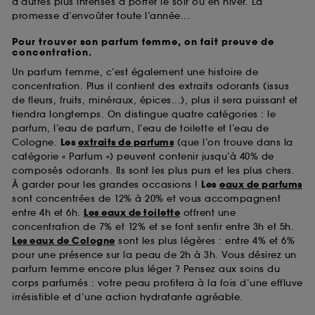
d’autres plus intenses à porter le soir ou en hiver. La
promesse d’envoûter toute l’année...
Pour trouver son parfum femme, on fait preuve de
concentration.
Un parfum femme, c’est également une histoire de
concentration. Plus il contient des extraits odorants (issus
de fleurs, fruits, minéraux, épices...), plus il sera puissant et
tiendra longtemps. On distingue quatre catégories : le
parfum, l’eau de parfum, l’eau de toilette et l’eau de
Cologne.
Les
extraits de parfums
(que l’on trouve dans la
catégorie « Parfum ») peuvent contenir jusqu’à 40% de
composés odorants. Ils sont les plus purs et les plus chers.
À garder pour les grandes occasions !
Les
eaux de parfums
sont concentrées de 12% à 20% et vous accompagnent
entre 4h et 6h.
Les eaux de toilette
offrent une
concentration de 7% et 12% et se font sentir entre 3h et 5h.
Les eaux de Cologne
sont les plus légères : entre 4% et 6%
pour une présence sur la peau de 2h à 3h. Vous désirez un
parfum femme encore plus léger ? Pensez aux soins du
corps parfumés : votre peau profitera à la fois d’une effluve
irrésistible et d’une action hydratante agréable.