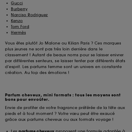
Gucci
Burberry
Narciso Rodriguez
Kenzo
Tom Ford
Hermès
Vous êtes plutôt Jo Malone ou Kilian Paris ? Ces marques
plus jeunes ne sont pas très loin derrière dans le
classement ! Autant de beaux noms pour se laisser enivrer
par différentes senteurs, se laisser tenter par différents états
d’esprit. Les parfums femme sont un univers en constante
création. Au top des émotions !
Parfum cheveux, mini formats : tous les moyens sont
bons pour envoûter.
Envie de profiter de votre fragrance préférée de la tête aux
pieds et à tout moment ? Votre vœu peut être exaucé
grâce aux parfums cheveux ou aux formats voyage !
Les
parfums cheveux
proposent une formule adaptée à