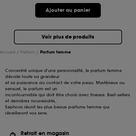
de ces cookies grâce au bouton "personnaliser mes
choix" ci-dessous ou décider de "tout accepter".
Ajouter au panier
Sephora pourra associer les informations de
navigation collectées par ces Cookies, pour les
finalités acceptées, avec les données personnelles
collectées ou générées lors de votre activité en ligne
Voir plus de produits
ou en magasin. Pour refuser tous les cookies, cliques
sur "continuer sans accepter". Voous pouvez à tout
moment choisir de retirer votrte consentement. Si vous
Accueil
Parfum
Parfum femme
souhaitez obtenir plus d'information sur les cookies
utilisés,
cliquez
ici
.
Concentré unique d'une personnalité, le parfum femme
dévoile toute sa grandeur
et sa puissance au contact de votre peau. Mystérieux ou
sensuel, le parfum est un
incontournable qui doit être choisi avec finesse. Best-sellers
et dernières nouveautés,
Sephora réunit les plus beaux parfums femme qui
réveilleront vos sens.
Retrait en magasin