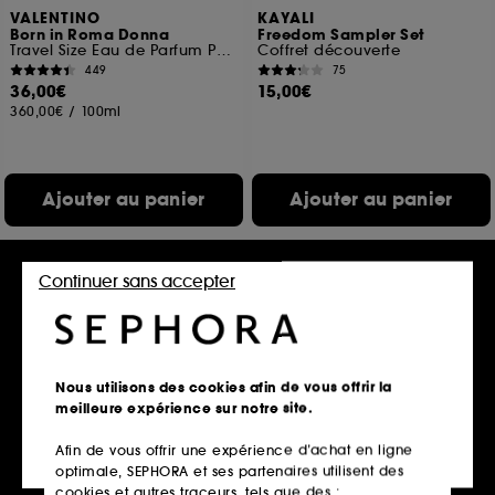
VALENTINO
KAYALI
Born in Roma Donna
Freedom Sampler Set
Travel Size Eau de Parfum Pour Elle Florale Ambrée Boisée
Coffret découverte
449
75
36,00€
15,00€
360,00€
/
100ml
Ajouter au panier
Ajouter au panier
Continuer sans accepter
Nous utilisons des cookies afin de vous offrir la
meilleure expérience sur notre site.
Afin de vous offrir une expérience d’achat en ligne
HERMÈS
GIVENCHY
optimale, SEPHORA et ses partenaires utilisent des
Twilly Eau Ginger
L'Interdit Parfum
Eau de Parfum
Parfum florale boisée pour femme
cookies et autres traceurs, tels que des :