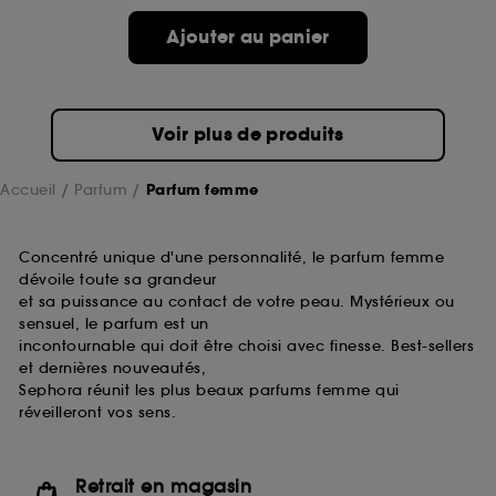
de ces cookies grâce au bouton "personnaliser mes
choix" ci-dessous ou décider de "tout accepter".
Ajouter au panier
Sephora pourra associer les informations de
navigation collectées par ces Cookies, pour les
finalités acceptées, avec les données personnelles
collectées ou générées lors de votre activité en ligne
Voir plus de produits
ou en magasin. Pour refuser tous les cookies, cliques
sur "continuer sans accepter". Voous pouvez à tout
moment choisir de retirer votrte consentement. Si vous
Accueil
Parfum
Parfum femme
souhaitez obtenir plus d'information sur les cookies
utilisés,
cliquez
ici
.
Concentré unique d'une personnalité, le parfum femme
dévoile toute sa grandeur
et sa puissance au contact de votre peau. Mystérieux ou
sensuel, le parfum est un
incontournable qui doit être choisi avec finesse. Best-sellers
et dernières nouveautés,
Sephora réunit les plus beaux parfums femme qui
réveilleront vos sens.
Retrait en magasin