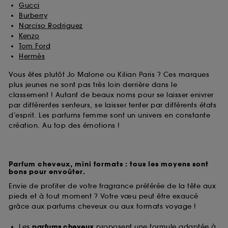
Gucci
Burberry
Narciso Rodriguez
Kenzo
Tom Ford
Hermès
Vous êtes plutôt Jo Malone ou Kilian Paris ? Ces marques
plus jeunes ne sont pas très loin derrière dans le
classement ! Autant de beaux noms pour se laisser enivrer
par différentes senteurs, se laisser tenter par différents états
d’esprit. Les parfums femme sont un univers en constante
création. Au top des émotions !
Parfum cheveux, mini formats : tous les moyens sont
bons pour envoûter.
Envie de profiter de votre fragrance préférée de la tête aux
pieds et à tout moment ? Votre vœu peut être exaucé
grâce aux parfums cheveux ou aux formats voyage !
Les
parfums cheveux
proposent une formule adaptée à