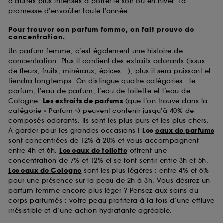
d’autres plus intenses à porter le soir ou en hiver. La
promesse d’envoûter toute l’année...
Pour trouver son parfum femme, on fait preuve de
concentration.
Un parfum femme, c’est également une histoire de
concentration. Plus il contient des extraits odorants (issus
de fleurs, fruits, minéraux, épices...), plus il sera puissant et
tiendra longtemps. On distingue quatre catégories : le
parfum, l’eau de parfum, l’eau de toilette et l’eau de
Cologne.
Les
extraits de parfums
(que l’on trouve dans la
catégorie « Parfum ») peuvent contenir jusqu’à 40% de
composés odorants. Ils sont les plus purs et les plus chers.
À garder pour les grandes occasions !
Les
eaux de parfums
sont concentrées de 12% à 20% et vous accompagnent
entre 4h et 6h.
Les eaux de toilette
offrent une
concentration de 7% et 12% et se font sentir entre 3h et 5h.
Les eaux de Cologne
sont les plus légères : entre 4% et 6%
pour une présence sur la peau de 2h à 3h. Vous désirez un
parfum femme encore plus léger ? Pensez aux soins du
corps parfumés : votre peau profitera à la fois d’une effluve
irrésistible et d’une action hydratante agréable.