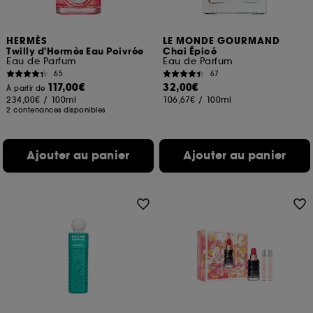
HERMÈS
LE MONDE GOURMAND
Twilly d'Hermès Eau Poivrée
Chai Épicé
Eau de Parfum
Eau de Parfum
65
67
117,00€
32,00€
À partir de
234,00€
/
100ml
106,67€
/
100ml
2 contenances disponibles
Ajouter au panier
Ajouter au panier