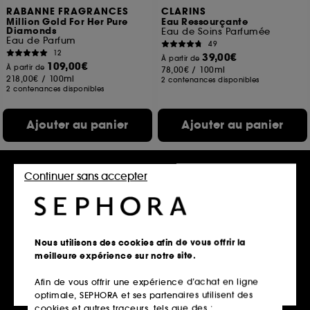
RABANNE FRAGRANCES
CLARINS
Million Gold For Her Pure
Eau Ressourçante
Diamonds
Eau de Soins Parfumée
Eau de Parfum
49
12
39,00€
À partir de
109,00€
À partir de
78,00€
/
100ml
218,00€
/
100ml
2 contenances disponibles
2 contenances disponibles
Ajouter au panier
Ajouter au panier
Continuer sans accepter
Hot on social
Edition limitée
Nous utilisons des cookies afin de vous offrir la
meilleure expérience sur notre site.
Afin de vous offrir une expérience d’achat en ligne
LE MONDE GOURMAND
LANCÔME
optimale, SEPHORA et ses partenaires utilisent des
Crème Vanille
La Vie est Belle L'Elixir
Eau de Parfum
Eau de Parfum
cookies et autres traceurs, tels que des :