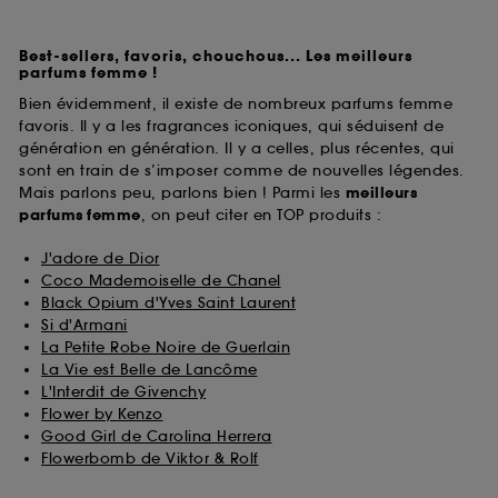
Best-sellers, favoris, chouchous... Les meilleurs
parfums femme !
Bien évidemment, il existe de nombreux parfums femme
favoris. Il y a les fragrances iconiques, qui séduisent de
génération en génération. Il y a celles, plus récentes, qui
sont en train de s’imposer comme de nouvelles légendes.
Mais parlons peu, parlons bien ! Parmi les
meilleurs
parfums
femme
, on peut citer en TOP produits :
J'adore de Dior
Coco Mademoiselle de Chanel
Black Opium d'Yves Saint Laurent
Si d'Armani
La Petite Robe Noire de Guerlain
La Vie est Belle de Lancôme
L'Interdit de Givenchy
Flower by Kenzo
Good Girl de Carolina Herrera
Flowerbomb de Viktor & Rolf