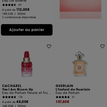
Eau De Toilette
69
112,00€
À partir de
149,33€
/
100ml
3 contenances disponibles
Ajouter au panier
CACHAREL
GUERLAIN
Yes I Am Bloom Up
L'Instant de Guerlain
Eau de Parfum Fleurie et Fruitée
Eau de Parfum
176
21
48,00€
107,80€
À partir de
160,00€
/
100ml