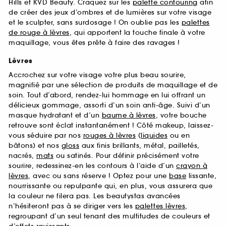
Hills et KVD Beauty. Craquez sur les
palette contouring
afin
de créer des jeux d’ombres et de lumières sur votre visage
et le sculpter, sans surdosage ! On oublie pas les
palettes
de rouge à lèvres
, qui apportent la touche finale à votre
maquillage, vous êtes prête à faire des ravages !
Lèvres
Accrochez sur votre visage votre plus beau sourire,
magnifié par une sélection de produits de maquillage et de
soin. Tout d’abord, rendez-lui hommage en lui offrant un
délicieux gommage, assorti d’un soin anti-âge. Suivi d’un
masque hydratant et d’un
baume à lèvres
, votre bouche
retrouve sont éclat instantanément ! Côté makeup, laissez-
vous séduire par nos
rouges à lèvres
(
liquides
ou en
bâtons) et nos
gloss
aux finis brillants, métal, pailletés,
nacrés,
mats
ou satinés. Pour définir précisément votre
sourire, redessinez-en les contours à l’aide d’un
crayon à
lèvres
, avec ou sans réserve ! Optez pour une
base
lissante,
nourrissante ou repulpante qui, en plus, vous assurera que
la couleur ne filera pas. Les beautystas avancées
n’hésiteront pas à se diriger vers les
palettes lèvres
,
regroupant d’un seul tenant des multitudes de couleurs et