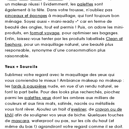
un makeup réussi ! Evidemment, les
palettes
sont
également à la fête. Dans votre trousse, n’oubliez pas
pinceaux et éponges
à maquillage, qui font toujours bon
ménage. Soyez aussi « mani-ready »* car en terme de
beauté des ongles, tout est permis ! Puis, on adore les mini-
produits, en
format voyage
, pour optimiser ses bagages.
Enfin, laissez-vous tenter par les produits labellisés
Clean at
Sephora
, pour un maquillage naturel, une beauté plus
responsable, synonyme d’une consommation plus
raisonnable.
Yeux + Sourcils
Sublimez votre regard avec le maquillage des yeux qui
vous conviendra le mieux ! Ambiance makeup no makeup :
les
fards à paupières
nude, en vue d’un rendu naturel, se
font la part belle. Pour des looks plus recherchés, piochez
parmi les
palettes yeux
dont les ombres aux milliers de
couleurs et aux finis mats, satinés, nacrés ou métallisés
vous font rêver. Ajoutez un trait d’
eyeliner
, de
crayon ou de
khôl
afin de souligner vos yeux de biche. Quelques touches
de
mascara
, waterproof ou pas, sur les cils du haut (et
même du bas !) agrandiront votre regard comme il se doit.