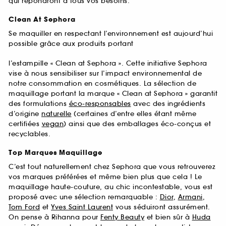
qui répondront à tous vos besoins.
Clean At Sephora
Se maquiller en respectant l’environnement est aujourd’hui
possible grâce aux produits portant
l’estampille « Clean at Sephora ». Cette initiative Sephora
vise à nous sensibiliser sur l’impact environnemental de
notre consommation en cosmétiques. La sélection de
maquillage portant la marque « Clean at Sephora » garantit
des formulations
éco-responsables
avec des ingrédients
d’origine
naturelle
(certaines d’entre elles étant même
certifiées
vegan
) ainsi que des emballages éco-conçus et
recyclables.
Top Marques Maquillage
C’est tout naturellement chez Sephora que vous retrouverez
vos marques préférées et même bien plus que cela ! Le
maquillage haute-couture, au chic incontestable, vous est
proposé avec une sélection remarquable :
Dior
,
Armani
,
Tom Ford
et
Yves Saint Laurent
vous séduiront assurément.
On pense à Rihanna pour
Fenty Beauty
et bien sûr à
Huda