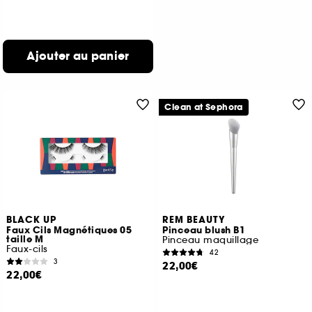
Ajouter au panier
Clean at Sephora
BLACK UP
REM BEAUTY
Faux Cils Magnétiques 05
Pinceau blush B1
taille M
Pinceau maquillage
Faux-cils
42
3
22,00€
22,00€