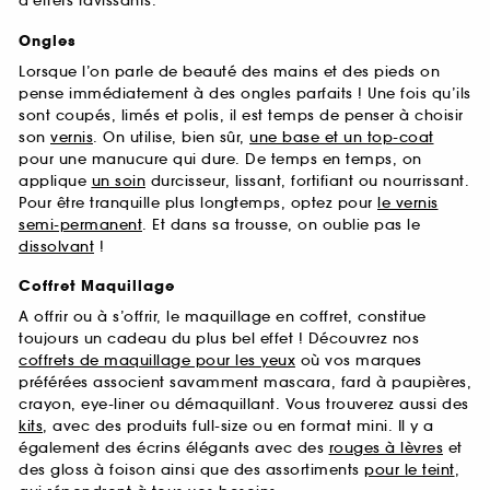
d’effets ravissants.
Ongles
Lorsque l’on parle de beauté des mains et des pieds on
pense immédiatement à des ongles parfaits ! Une fois qu’ils
sont coupés, limés et polis, il est temps de penser à choisir
son
vernis
. On utilise, bien sûr,
une base et un top-coat
pour une manucure qui dure. De temps en temps, on
applique
un soin
durcisseur, lissant, fortifiant ou nourrissant.
Pour être tranquille plus longtemps, optez pour
le vernis
semi-permanent
. Et dans sa trousse, on oublie pas le
dissolvant
!
Coffret Maquillage
A offrir ou à s’offrir, le maquillage en coffret, constitue
toujours un cadeau du plus bel effet ! Découvrez nos
coffrets de maquillage pour les yeux
où vos marques
préférées associent savamment mascara, fard à paupières,
crayon, eye-liner ou démaquillant. Vous trouverez aussi des
kits
, avec des produits full-size ou en format mini. Il y a
également des écrins élégants avec des
rouges à lèvres
et
des gloss à foison ainsi que des assortiments
pour le teint
,