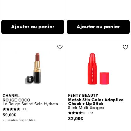
Ajouter au panier
Ajouter au panier
FENTY BEAUTY
CHANEL
Match Stix Color Adaptive
ROUGE COCO
Cheek + Lip Stick
Le Rouge Satiné Soin Hydratant Et Lissant Longue Tenue
Stick Multi-Usages
12
135
59,00€
32,00€
20 teintes disponibles