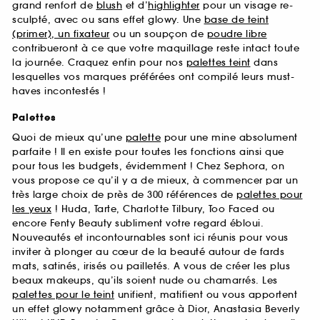
grand renfort de
blush
et d’
highlighter
pour un visage re-
sculpté, avec ou sans effet glowy. Une
base de teint
(primer), un fixateur
ou un soupçon de
poudre libre
contribueront à ce que votre maquillage reste intact toute
la journée. Craquez enfin pour nos
palettes teint
dans
lesquelles vos marques préférées ont compilé leurs must-
haves incontestés !
Palettes
Quoi de mieux qu’une
palette
pour une mine absolument
parfaite ! Il en existe pour toutes les fonctions ainsi que
pour tous les budgets, évidemment ! Chez Sephora, on
vous propose ce qu’il y a de mieux, à commencer par un
très large choix de près de 300 références de
palettes pour
les yeux
! Huda, Tarte, Charlotte Tilbury, Too Faced ou
encore Fenty Beauty subliment votre regard ébloui.
Nouveautés et incontournables sont ici réunis pour vous
inviter à plonger au cœur de la beauté autour de fards
mats, satinés, irisés ou pailletés. A vous de créer les plus
beaux makeups, qu’ils soient nude ou chamarrés. Les
palettes pour le teint
unifient, matifient ou vous apportent
un effet glowy notamment grâce à Dior, Anastasia Beverly