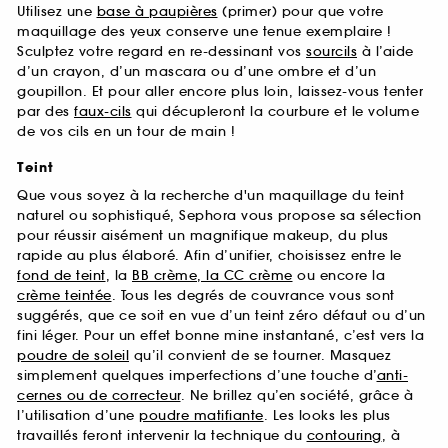
Utilisez une
base à paupières
(primer) pour que votre
maquillage des yeux conserve une tenue exemplaire !
Sculptez votre regard en re-dessinant vos
sourcils
à l’aide
d’un crayon, d’un mascara ou d’une ombre et d’un
goupillon. Et pour aller encore plus loin, laissez-vous tenter
par des
faux-cils
qui décupleront la courbure et le volume
de vos cils en un tour de main !
Teint
Que vous soyez à la recherche d'un maquillage du teint
naturel ou sophistiqué, Sephora vous propose sa sélection
pour réussir aisément un magnifique makeup, du plus
rapide au plus élaboré. Afin d’unifier, choisissez entre le
fond de teint
, la
BB crème, la CC crème
ou encore la
crème teintée
. Tous les degrés de couvrance vous sont
suggérés, que ce soit en vue d’un teint zéro défaut ou d’un
fini léger. Pour un effet bonne mine instantané, c’est vers la
poudre de soleil
qu’il convient de se tourner. Masquez
simplement quelques imperfections d’une touche d’
anti-
cernes ou de correcteur
. Ne brillez qu’en société, grâce à
l’utilisation d’une
poudre matifiante
. Les looks les plus
travaillés feront intervenir la technique du
contouring
, à