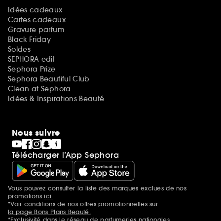
Idées cadeaux
Cartes cadeaux
Gravure parfum
Black Friday
Soldes
SEPHORA edit
Sephora Prize
Sephora Beautiful Club
Clean at Sephora
Idées & Inspirations Beauté
Nous suivre
Télécharger l’App Sephora
Vous pouvez consulter la liste des marques exclues de nos
Mentions additionnelles
promotions
ici.
*Voir conditions de nos offres promotionnelles sur
la page Bons Plans Beauté.
*Exclusivité dans le réseau de parfumeries nationales.