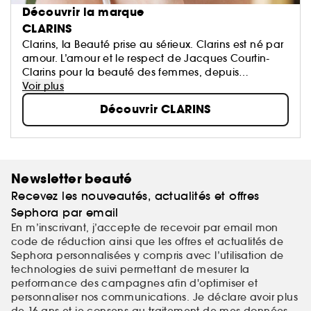
Découvrir la marque
CLARINS
Clarins, la Beauté prise au sérieux. Clarins est né par
amour. L’amour et le respect de Jacques Courtin-
Clarins pour la beauté des femmes, depuis
l'ouverture du premier Institut Clarins à Paris en 1954.
Voir plus
N°1 Européen des soins de beauté haut de
Découvrir CLARINS
gamme...
Newsletter beauté
Recevez les nouveautés, actualités et offres
Sephora par email
En m’inscrivant, j’accepte de recevoir par email mon
code de réduction ainsi que les offres et actualités de
Sephora personnalisées y compris avec l’utilisation de
technologies de suivi permettant de mesurer la
performance des campagnes afin d'optimiser et
personnaliser nos communications. Je déclare avoir plus
de 16 ans et je consens au traitement de mes
données