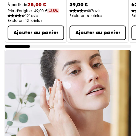
25,00 €
39,00 €
6
Crème teintée booster d'éclat
F
À partir de
Prix d'origine :
49,00 €
-25%
487
avis
121
avis
Existe en 6 teintes
Ex
Existe en 12 teintes
Ajouter au panier
Ajouter au panier