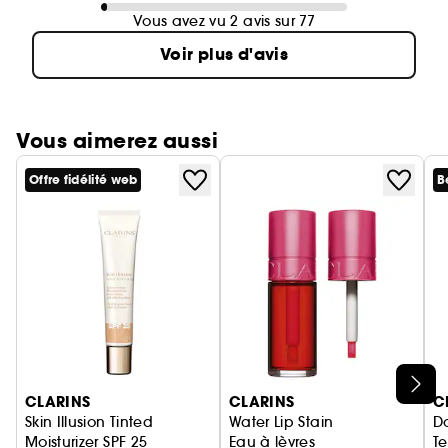
Vous avez vu 2 avis sur 77
Voir plus d'avis
Vous aimerez aussi
Offre fidélité web
B
Ignorer le carrousel produits
CLARINS
CLARINS
C
Skin Illusion Tinted
Water Lip Stain
D
Moisturizer SPF 25
Eau à lèvres
Te