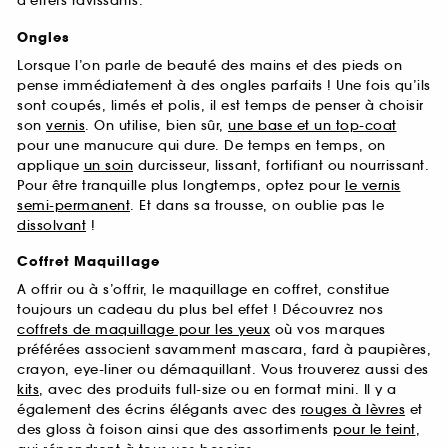
d’effets ravissants.
Ongles
Lorsque l’on parle de beauté des mains et des pieds on
pense immédiatement à des ongles parfaits ! Une fois qu’ils
sont coupés, limés et polis, il est temps de penser à choisir
son
vernis
. On utilise, bien sûr,
une base et un top-coat
pour une manucure qui dure. De temps en temps, on
applique
un soin
durcisseur, lissant, fortifiant ou nourrissant.
Pour être tranquille plus longtemps, optez pour
le vernis
semi-permanent
. Et dans sa trousse, on oublie pas le
dissolvant
!
Coffret Maquillage
A offrir ou à s’offrir, le maquillage en coffret, constitue
toujours un cadeau du plus bel effet ! Découvrez nos
coffrets de maquillage pour les yeux
où vos marques
préférées associent savamment mascara, fard à paupières,
crayon, eye-liner ou démaquillant. Vous trouverez aussi des
kits
, avec des produits full-size ou en format mini. Il y a
également des écrins élégants avec des
rouges à lèvres
et
des gloss à foison ainsi que des assortiments
pour le teint
,