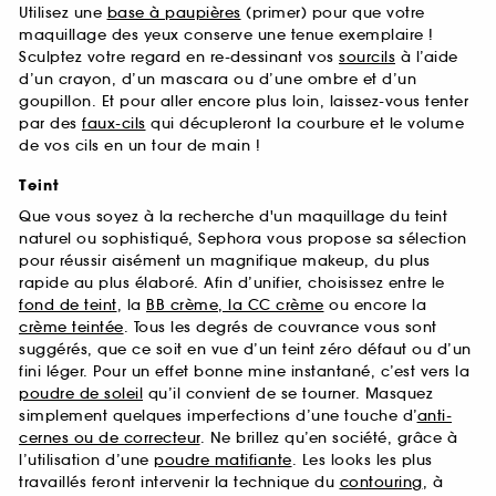
Utilisez une
base à paupières
(primer) pour que votre
maquillage des yeux conserve une tenue exemplaire !
Sculptez votre regard en re-dessinant vos
sourcils
à l’aide
d’un crayon, d’un mascara ou d’une ombre et d’un
goupillon. Et pour aller encore plus loin, laissez-vous tenter
par des
faux-cils
qui décupleront la courbure et le volume
de vos cils en un tour de main !
Teint
Que vous soyez à la recherche d'un maquillage du teint
naturel ou sophistiqué, Sephora vous propose sa sélection
pour réussir aisément un magnifique makeup, du plus
rapide au plus élaboré. Afin d’unifier, choisissez entre le
fond de teint
, la
BB crème, la CC crème
ou encore la
crème teintée
. Tous les degrés de couvrance vous sont
suggérés, que ce soit en vue d’un teint zéro défaut ou d’un
fini léger. Pour un effet bonne mine instantané, c’est vers la
poudre de soleil
qu’il convient de se tourner. Masquez
simplement quelques imperfections d’une touche d’
anti-
cernes ou de correcteur
. Ne brillez qu’en société, grâce à
l’utilisation d’une
poudre matifiante
. Les looks les plus
travaillés feront intervenir la technique du
contouring
, à