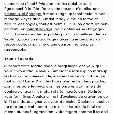
un makeup réussi ! Evidemment, les
palettes
sont
également à la fête. Dans votre trousse, n’oubliez pas
pinceaux et éponges
à maquillage, qui font toujours bon
ménage. Soyez aussi « mani-ready »* car en terme de
beauté des ongles, tout est permis ! Puis, on adore les mini-
produits, en
format voyage
, pour optimiser ses bagages.
Enfin, laissez-vous tenter par les produits labellisés
Clean at
Sephora
, pour un maquillage naturel, une beauté plus
responsable, synonyme d’une consommation plus
raisonnable.
Yeux + Sourcils
Sublimez votre regard avec le maquillage des yeux qui
vous conviendra le mieux ! Ambiance makeup no makeup :
les
fards à paupières
nude, en vue d’un rendu naturel, se
font la part belle. Pour des looks plus recherchés, piochez
parmi les
palettes yeux
dont les ombres aux milliers de
couleurs et aux finis mats, satinés, nacrés ou métallisés
vous font rêver. Ajoutez un trait d’
eyeliner
, de
crayon ou de
khôl
afin de souligner vos yeux de biche. Quelques touches
de
mascara
, waterproof ou pas, sur les cils du haut (et
même du bas !) agrandiront votre regard comme il se doit.