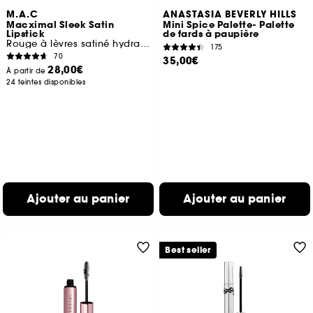
M.A.C
ANASTASIA BEVERLY HILLS
Macximal Sleek Satin
Mini Spice Palette- Palette
Lipstick
de fards à paupière
Rouge à lèvres satiné hydratant
175
70
35,00€
28,00€
À partir de
24 teintes disponibles
Ajouter au panier
Ajouter au panier
Best seller