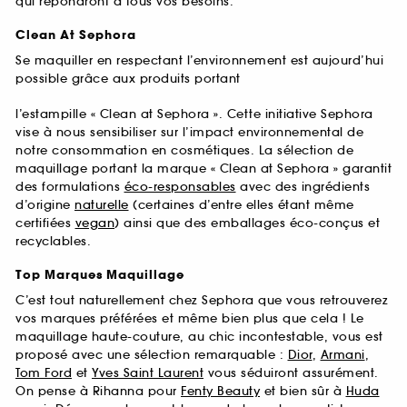
qui répondront à tous vos besoins.
Clean At Sephora
Se maquiller en respectant l’environnement est aujourd’hui
possible grâce aux produits portant
l’estampille « Clean at Sephora ». Cette initiative Sephora
vise à nous sensibiliser sur l’impact environnemental de
notre consommation en cosmétiques. La sélection de
maquillage portant la marque « Clean at Sephora » garantit
des formulations
éco-responsables
avec des ingrédients
d’origine
naturelle
(certaines d’entre elles étant même
certifiées
vegan
) ainsi que des emballages éco-conçus et
recyclables.
Top Marques Maquillage
C’est tout naturellement chez Sephora que vous retrouverez
vos marques préférées et même bien plus que cela ! Le
maquillage haute-couture, au chic incontestable, vous est
proposé avec une sélection remarquable :
Dior
,
Armani
,
Tom Ford
et
Yves Saint Laurent
vous séduiront assurément.
On pense à Rihanna pour
Fenty Beauty
et bien sûr à
Huda