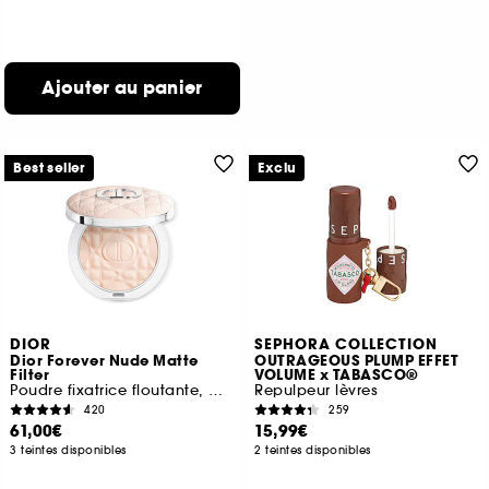
Ajouter au panier
Best seller
Exclu
DIOR
SEPHORA COLLECTION
Dior Forever Nude Matte
OUTRAGEOUS PLUMP EFFET
Filter
VOLUME x TABASCO®
Poudre fixatrice floutante, mate lumineuse
Repulpeur lèvres
420
259
61,00€
15,99€
3 teintes disponibles
2 teintes disponibles