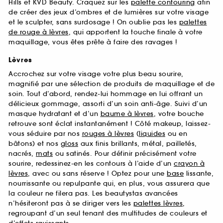
Hills et KVD Beauty. Craquez sur les
palette contouring
afin
de créer des jeux d’ombres et de lumières sur votre visage
et le sculpter, sans surdosage ! On oublie pas les
palettes
de rouge à lèvres
, qui apportent la touche finale à votre
maquillage, vous êtes prête à faire des ravages !
Lèvres
Accrochez sur votre visage votre plus beau sourire,
magnifié par une sélection de produits de maquillage et de
soin. Tout d’abord, rendez-lui hommage en lui offrant un
délicieux gommage, assorti d’un soin anti-âge. Suivi d’un
masque hydratant et d’un
baume à lèvres
, votre bouche
retrouve sont éclat instantanément ! Côté makeup, laissez-
vous séduire par nos
rouges à lèvres
(
liquides
ou en
bâtons) et nos
gloss
aux finis brillants, métal, pailletés,
nacrés,
mats
ou satinés. Pour définir précisément votre
sourire, redessinez-en les contours à l’aide d’un
crayon à
lèvres
, avec ou sans réserve ! Optez pour une
base
lissante,
nourrissante ou repulpante qui, en plus, vous assurera que
la couleur ne filera pas. Les beautystas avancées
n’hésiteront pas à se diriger vers les
palettes lèvres
,
regroupant d’un seul tenant des multitudes de couleurs et