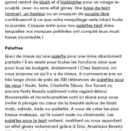
grand renfort de
blush
et d’
highlighter
pour un visage re-
sculpté, avec ou sans effet glowy. Une
base de teint
(primer), un fixateur
ou un soupçon de
poudre libre
contribueront à ce que votre maquillage reste intact toute
la journée. Craquez enfin pour nos
palettes teint
dans
lesquelles vos marques préférées ont compilé leurs must-
haves incontestés !
Palettes
Quoi de mieux qu’une
palette
pour une mine absolument
parfaite ! Il en existe pour toutes les fonctions ainsi que
pour tous les budgets, évidemment ! Chez Sephora, on
vous propose ce qu’il y a de mieux, à commencer par un
très large choix de près de 300 références de
palettes pour
les yeux
! Huda, Tarte, Charlotte Tilbury, Too Faced ou
encore Fenty Beauty subliment votre regard ébloui.
Nouveautés et incontournables sont ici réunis pour vous
inviter à plonger au cœur de la beauté autour de fards
mats, satinés, irisés ou pailletés. A vous de créer les plus
beaux makeups, qu’ils soient nude ou chamarrés. Les
palettes pour le teint
unifient, matifient ou vous apportent
un effet glowy notamment grâce à Dior, Anastasia Beverly