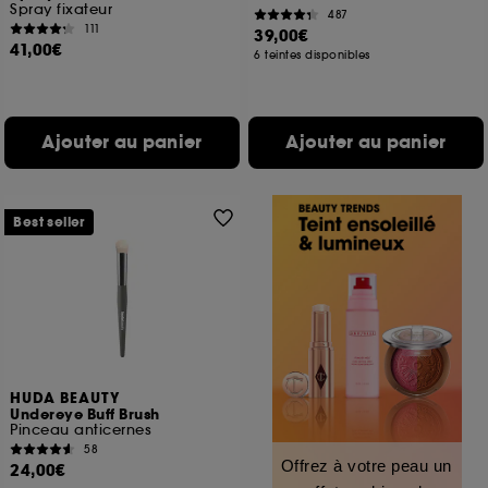
Spray fixateur
487
111
39,00€
41,00€
6 teintes disponibles
Ajouter au panier
Ajouter au panier
Best seller
HUDA BEAUTY
Undereye Buff Brush
Pinceau anticernes
58
Offrez à votre peau un
24,00€