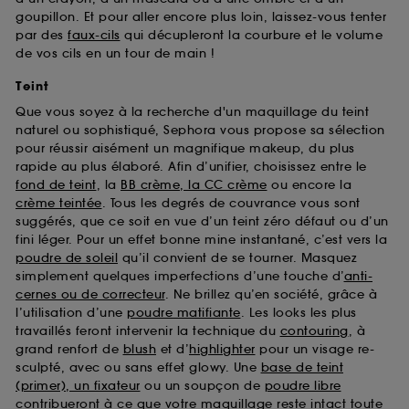
goupillon. Et pour aller encore plus loin, laissez-vous tenter
par des
faux-cils
qui décupleront la courbure et le volume
de vos cils en un tour de main !
Teint
Que vous soyez à la recherche d'un maquillage du teint
naturel ou sophistiqué, Sephora vous propose sa sélection
pour réussir aisément un magnifique makeup, du plus
rapide au plus élaboré. Afin d’unifier, choisissez entre le
fond de teint
, la
BB crème, la CC crème
ou encore la
crème teintée
. Tous les degrés de couvrance vous sont
suggérés, que ce soit en vue d’un teint zéro défaut ou d’un
fini léger. Pour un effet bonne mine instantané, c’est vers la
poudre de soleil
qu’il convient de se tourner. Masquez
simplement quelques imperfections d’une touche d’
anti-
cernes ou de correcteur
. Ne brillez qu’en société, grâce à
l’utilisation d’une
poudre matifiante
. Les looks les plus
travaillés feront intervenir la technique du
contouring
, à
grand renfort de
blush
et d’
highlighter
pour un visage re-
sculpté, avec ou sans effet glowy. Une
base de teint
(primer), un fixateur
ou un soupçon de
poudre libre
contribueront à ce que votre maquillage reste intact toute