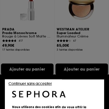
PRADA
WESTMAN ATELIER
Prada Monochrome
Super Loaded
Rouge à Lèvres Soft Matte Confort et Longue Tenue
Illuminateur Crème
417
67
49,90€
85,00€
17 teintes disponibles
3 teintes disponibles
Ajouter au panier
Ajouter au panier
Continuer sans accepter
Exclu web
Nous utilisons des cookies afin de vous offrir la