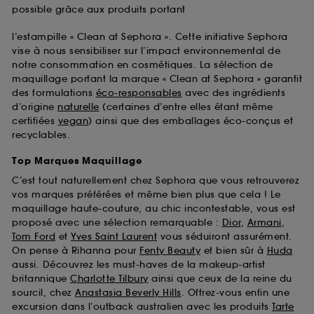
possible grâce aux produits portant
l’estampille « Clean at Sephora ». Cette initiative Sephora
vise à nous sensibiliser sur l’impact environnemental de
notre consommation en cosmétiques. La sélection de
maquillage portant la marque « Clean at Sephora » garantit
des formulations
éco-responsables
avec des ingrédients
d’origine
naturelle
(certaines d’entre elles étant même
certifiées
vegan
) ainsi que des emballages éco-conçus et
recyclables.
Top Marques Maquillage
C’est tout naturellement chez Sephora que vous retrouverez
vos marques préférées et même bien plus que cela ! Le
maquillage haute-couture, au chic incontestable, vous est
proposé avec une sélection remarquable :
Dior
,
Armani
,
Tom Ford
et
Yves Saint Laurent
vous séduiront assurément.
On pense à Rihanna pour
Fenty Beauty
et bien sûr à
Huda
aussi. Découvrez les must-haves de la makeup-artist
britannique
Charlotte Tilbury
ainsi que ceux de la reine du
sourcil, chez
Anastasia Beverly Hills
. Offrez-vous enfin une
excursion dans l’outback australien avec les produits
Tarte