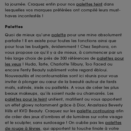
la journée. Craquez enfin pour nos
palettes teint
dans
lesquelles vos marques préférées ont compilé leurs must-
haves incontestés !
Palettes
Quoi de mieux qu’une
palette
pour une mine absolument
parfaite ! Il en existe pour toutes les fonctions ainsi que
pour tous les budgets, évidemment ! Chez Sephora, on
vous propose ce qu’il y a de mieux, à commencer par un
très large choix de près de 300 références de
palettes pour
les yeux
! Huda, Tarte, Charlotte Tilbury, Too Faced ou
encore Fenty Beauty subliment votre regard ébloui.
Nouveautés et incontournables sont ici réunis pour vous
inviter à plonger au cœur de la beauté autour de fards
mats, satinés, irisés ou pailletés. A vous de créer les plus
beaux makeups, qu’ils soient nude ou chamarrés. Les
palettes pour le teint
unifient, matifient ou vous apportent
un effet glowy notamment grâce à Dior, Anastasia Beverly
Hills et KVD Beauty. Craquez sur les
palette contouring
afin
de créer des jeux d’ombres et de lumières sur votre visage
et le sculpter, sans surdosage ! On oublie pas les
palettes
de rouge à lèvres
, qui apportent la touche finale à votre