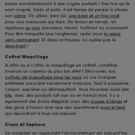
pense immédiatement à des ongles parfaits ! Une fois qu’ils
sont coupés, limés et polis, il est temps de penser à choisir
son
vernis
. On utilise, bien sûr,
une base et un top-coat
pour une manucure qui dure. De temps en temps, on
applique
un soin
durcisseur, lissant, fortifiant ou nourrissant.
Pour être tranquille plus longtemps, optez pour
le vernis
semi-permanent
. Et dans sa trousse, on oublie pas le
dissolvant
!
Coffret Maquillage
A offrir ou à s’offrir, le maquillage en coffret, constitue
toujours un cadeau du plus bel effet ! Découvrez nos
coffrets de maquillage pour les yeux
où vos marques
préférées associent savamment mascara, fard à paupières,
crayon, eye-liner ou démaquillant. Vous trouverez aussi des
kits
, avec des produits full-size ou en format mini. Il y a
également des écrins élégants avec des
rouges à lèvres
et
des gloss à foison ainsi que des assortiments
pour le teint
,
qui répondront à tous vos besoins.
Clean At Sephora
Se maquiller en respectant l’environnement est aujourd’hui