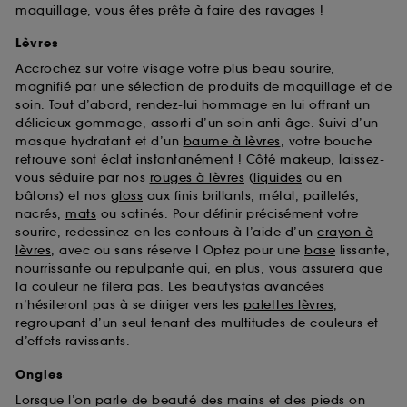
maquillage, vous êtes prête à faire des ravages !
Lèvres
Accrochez sur votre visage votre plus beau sourire,
magnifié par une sélection de produits de maquillage et de
soin. Tout d’abord, rendez-lui hommage en lui offrant un
délicieux gommage, assorti d’un soin anti-âge. Suivi d’un
masque hydratant et d’un
baume à lèvres
, votre bouche
retrouve sont éclat instantanément ! Côté makeup, laissez-
vous séduire par nos
rouges à lèvres
(
liquides
ou en
bâtons) et nos
gloss
aux finis brillants, métal, pailletés,
nacrés,
mats
ou satinés. Pour définir précisément votre
sourire, redessinez-en les contours à l’aide d’un
crayon à
lèvres
, avec ou sans réserve ! Optez pour une
base
lissante,
nourrissante ou repulpante qui, en plus, vous assurera que
la couleur ne filera pas. Les beautystas avancées
n’hésiteront pas à se diriger vers les
palettes lèvres
,
regroupant d’un seul tenant des multitudes de couleurs et
d’effets ravissants.
Ongles
Lorsque l’on parle de beauté des mains et des pieds on