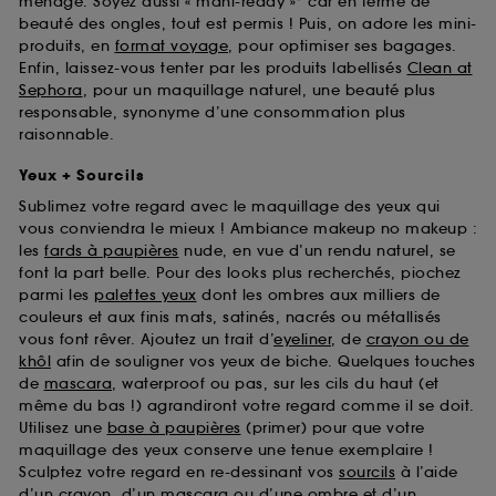
ménage. Soyez aussi « mani-ready »* car en terme de
beauté des ongles, tout est permis ! Puis, on adore les mini-
produits, en
format voyage
, pour optimiser ses bagages.
Enfin, laissez-vous tenter par les produits labellisés
Clean at
Sephora
, pour un maquillage naturel, une beauté plus
responsable, synonyme d’une consommation plus
raisonnable.
Yeux + Sourcils
Sublimez votre regard avec le maquillage des yeux qui
vous conviendra le mieux ! Ambiance makeup no makeup :
les
fards à paupières
nude, en vue d’un rendu naturel, se
font la part belle. Pour des looks plus recherchés, piochez
parmi les
palettes yeux
dont les ombres aux milliers de
couleurs et aux finis mats, satinés, nacrés ou métallisés
vous font rêver. Ajoutez un trait d’
eyeliner
, de
crayon ou de
khôl
afin de souligner vos yeux de biche. Quelques touches
de
mascara
, waterproof ou pas, sur les cils du haut (et
même du bas !) agrandiront votre regard comme il se doit.
Utilisez une
base à paupières
(primer) pour que votre
maquillage des yeux conserve une tenue exemplaire !
Sculptez votre regard en re-dessinant vos
sourcils
à l’aide
d’un crayon, d’un mascara ou d’une ombre et d’un