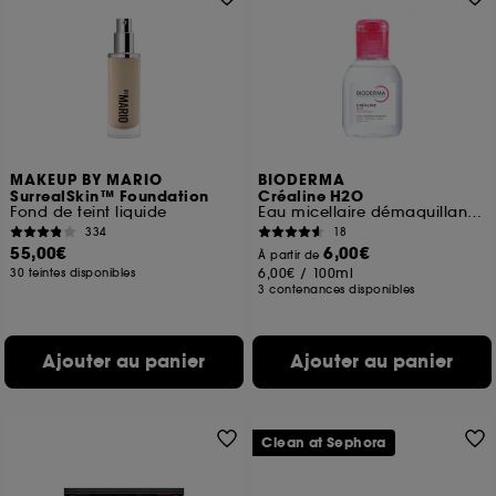
MAKEUP BY MARIO
BIODERMA
SurrealSkin™ Foundation
Créaline H2O
Fond de teint liquide
Eau micellaire démaquillante visage pour peaux sensibles
334
18
55,00€
6,00€
À partir de
6,00€
/
100ml
30 teintes disponibles
3 contenances disponibles
Ajouter au panier
Ajouter au panier
Clean at Sephora