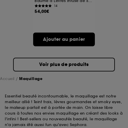
Baume à Lèvres Infusé de Soin Réactif au pH
14
54,00€
A l'exception des cookies techniques, le dépôt et la
lecture de ces traceurs requiert votre accord. Vous
pouvez personnaliser vos choix concernant le dépôt
de ces cookies grâce au bouton "personnaliser mes
choix" ci-dessous ou décider de "tout accepter".
Ajouter au panier
Sephora pourra associer les informations de
navigation collectées par ces Cookies, pour les
finalités acceptées, avec les données personnelles
collectées ou générées lors de votre activité en ligne
ou en magasin. Pour refuser tous les cookies, cliques
Voir plus de produits
sur "continuer sans accepter". Voous pouvez à tout
moment choisir de retirer votrte consentement. Si vous
souhaitez obtenir plus d'information sur les cookies
Accueil
Maquillage
utilisés,
cliquez
ici
.
Essentiel beauté incontournable, le maquillage est notre
meilleur allié ! Teint frais, lèvres gourmandes et smoky eyes,
le makeup parfait est à portée de main. On laisse libre
cours à toutes nos envies maquillage en créant des looks à
l'infini ! Best-sellers ou nouveautés beauté, le maquillage
n'a jamais été aussi fun qu'avec Sephora.