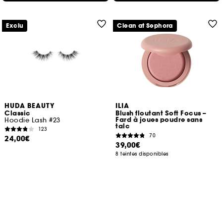
Exclu
Clean at Sephora
HUDA BEAUTY
ILIA
Classic
Blush floutant Soft Focus –
Fard à joues poudre sans
Hoodie Lash #23
talc
123
70
24,00€
39,00€
8 teintes disponibles