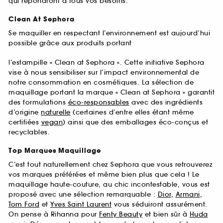
qui répondront à tous vos besoins.
Clean At Sephora
Se maquiller en respectant l’environnement est aujourd’hui
possible grâce aux produits portant
l’estampille « Clean at Sephora ». Cette initiative Sephora
vise à nous sensibiliser sur l’impact environnemental de
notre consommation en cosmétiques. La sélection de
maquillage portant la marque « Clean at Sephora » garantit
des formulations
éco-responsables
avec des ingrédients
d’origine
naturelle
(certaines d’entre elles étant même
certifiées
vegan
) ainsi que des emballages éco-conçus et
recyclables.
Top Marques Maquillage
C’est tout naturellement chez Sephora que vous retrouverez
vos marques préférées et même bien plus que cela ! Le
maquillage haute-couture, au chic incontestable, vous est
proposé avec une sélection remarquable :
Dior
,
Armani
,
Tom Ford
et
Yves Saint Laurent
vous séduiront assurément.
On pense à Rihanna pour
Fenty Beauty
et bien sûr à
Huda