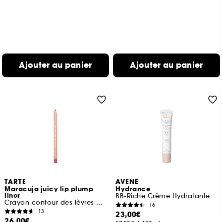
Ajouter au panier
Ajouter au panier
TARTE
AVENE
Maracuja juicy lip plump
Hydrance
liner
BB-Riche Crème Hydratante Teintée
Crayon contour des lèvres enrichi en peptides
16
13
23,00€
26,00€