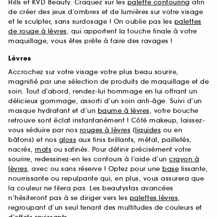
Hills et KVD Beauty. Craquez sur les
palette contouring
afin
de créer des jeux d’ombres et de lumières sur votre visage
et le sculpter, sans surdosage ! On oublie pas les
palettes
de rouge à lèvres
, qui apportent la touche finale à votre
maquillage, vous êtes prête à faire des ravages !
Lèvres
Accrochez sur votre visage votre plus beau sourire,
magnifié par une sélection de produits de maquillage et de
soin. Tout d’abord, rendez-lui hommage en lui offrant un
délicieux gommage, assorti d’un soin anti-âge. Suivi d’un
masque hydratant et d’un
baume à lèvres
, votre bouche
retrouve sont éclat instantanément ! Côté makeup, laissez-
vous séduire par nos
rouges à lèvres
(
liquides
ou en
bâtons) et nos
gloss
aux finis brillants, métal, pailletés,
nacrés,
mats
ou satinés. Pour définir précisément votre
sourire, redessinez-en les contours à l’aide d’un
crayon à
lèvres
, avec ou sans réserve ! Optez pour une
base
lissante,
nourrissante ou repulpante qui, en plus, vous assurera que
la couleur ne filera pas. Les beautystas avancées
n’hésiteront pas à se diriger vers les
palettes lèvres
,
regroupant d’un seul tenant des multitudes de couleurs et