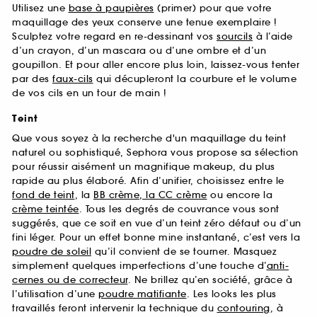
Utilisez une
base à paupières
(primer) pour que votre
maquillage des yeux conserve une tenue exemplaire !
Sculptez votre regard en re-dessinant vos
sourcils
à l’aide
d’un crayon, d’un mascara ou d’une ombre et d’un
goupillon. Et pour aller encore plus loin, laissez-vous tenter
par des
faux-cils
qui décupleront la courbure et le volume
de vos cils en un tour de main !
Teint
Que vous soyez à la recherche d'un maquillage du teint
naturel ou sophistiqué, Sephora vous propose sa sélection
pour réussir aisément un magnifique makeup, du plus
rapide au plus élaboré. Afin d’unifier, choisissez entre le
fond de teint
, la
BB crème, la CC crème
ou encore la
crème teintée
. Tous les degrés de couvrance vous sont
suggérés, que ce soit en vue d’un teint zéro défaut ou d’un
fini léger. Pour un effet bonne mine instantané, c’est vers la
poudre de soleil
qu’il convient de se tourner. Masquez
simplement quelques imperfections d’une touche d’
anti-
cernes ou de correcteur
. Ne brillez qu’en société, grâce à
l’utilisation d’une
poudre matifiante
. Les looks les plus
travaillés feront intervenir la technique du
contouring
, à