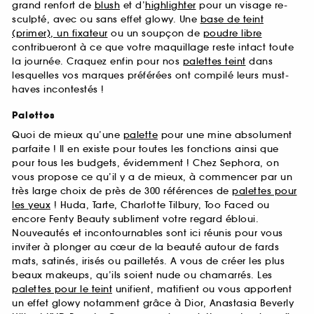
grand renfort de
blush
et d’
highlighter
pour un visage re-
sculpté, avec ou sans effet glowy. Une
base de teint
(primer), un fixateur
ou un soupçon de
poudre libre
contribueront à ce que votre maquillage reste intact toute
la journée. Craquez enfin pour nos
palettes teint
dans
lesquelles vos marques préférées ont compilé leurs must-
haves incontestés !
Palettes
Quoi de mieux qu’une
palette
pour une mine absolument
parfaite ! Il en existe pour toutes les fonctions ainsi que
pour tous les budgets, évidemment ! Chez Sephora, on
vous propose ce qu’il y a de mieux, à commencer par un
très large choix de près de 300 références de
palettes pour
les yeux
! Huda, Tarte, Charlotte Tilbury, Too Faced ou
encore Fenty Beauty subliment votre regard ébloui.
Nouveautés et incontournables sont ici réunis pour vous
inviter à plonger au cœur de la beauté autour de fards
mats, satinés, irisés ou pailletés. A vous de créer les plus
beaux makeups, qu’ils soient nude ou chamarrés. Les
palettes pour le teint
unifient, matifient ou vous apportent
un effet glowy notamment grâce à Dior, Anastasia Beverly