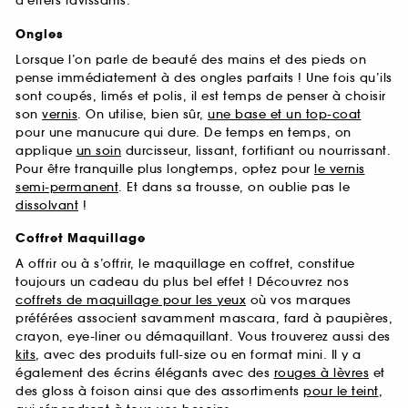
d’effets ravissants.
Ongles
Lorsque l’on parle de beauté des mains et des pieds on
pense immédiatement à des ongles parfaits ! Une fois qu’ils
sont coupés, limés et polis, il est temps de penser à choisir
son
vernis
. On utilise, bien sûr,
une base et un top-coat
pour une manucure qui dure. De temps en temps, on
applique
un soin
durcisseur, lissant, fortifiant ou nourrissant.
Pour être tranquille plus longtemps, optez pour
le vernis
semi-permanent
. Et dans sa trousse, on oublie pas le
dissolvant
!
Coffret Maquillage
A offrir ou à s’offrir, le maquillage en coffret, constitue
toujours un cadeau du plus bel effet ! Découvrez nos
coffrets de maquillage pour les yeux
où vos marques
préférées associent savamment mascara, fard à paupières,
crayon, eye-liner ou démaquillant. Vous trouverez aussi des
kits
, avec des produits full-size ou en format mini. Il y a
également des écrins élégants avec des
rouges à lèvres
et
des gloss à foison ainsi que des assortiments
pour le teint
,