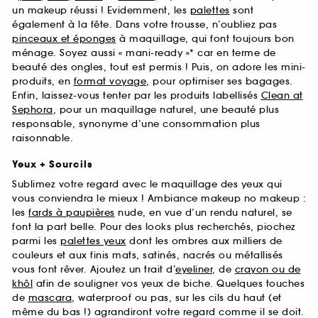
un makeup réussi ! Evidemment, les
palettes
sont
également à la fête. Dans votre trousse, n’oubliez pas
pinceaux et éponges
à maquillage, qui font toujours bon
ménage. Soyez aussi « mani-ready »* car en terme de
beauté des ongles, tout est permis ! Puis, on adore les mini-
produits, en
format voyage
, pour optimiser ses bagages.
Enfin, laissez-vous tenter par les produits labellisés
Clean at
Sephora
, pour un maquillage naturel, une beauté plus
responsable, synonyme d’une consommation plus
raisonnable.
Yeux + Sourcils
Sublimez votre regard avec le maquillage des yeux qui
vous conviendra le mieux ! Ambiance makeup no makeup :
les
fards à paupières
nude, en vue d’un rendu naturel, se
font la part belle. Pour des looks plus recherchés, piochez
parmi les
palettes yeux
dont les ombres aux milliers de
couleurs et aux finis mats, satinés, nacrés ou métallisés
vous font rêver. Ajoutez un trait d’
eyeliner
, de
crayon ou de
khôl
afin de souligner vos yeux de biche. Quelques touches
de
mascara
, waterproof ou pas, sur les cils du haut (et
même du bas !) agrandiront votre regard comme il se doit.