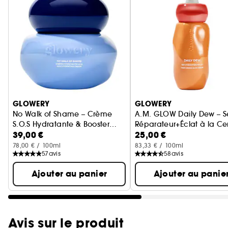
Ignorer le carrousel produits
GLOWERY
GLOWERY
No Walk of Shame – Crème
A.M. GLOW Daily Dew – 
S.O.S Hydratante & Booster
Réparateur+Éclat à la Ce
39,00 €
25,00 €
d'Éclat
Asiatica
78,00 € / 100ml
83,33 € / 100ml
57
avis
58
avis
Ajouter au panier
Ajouter au panie
Avis sur le produit