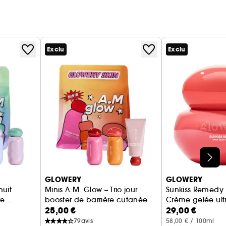
Exclu
Exclu
GLOWERY
GLOWERY
nuit
Minis A.M. Glow – Trio jour
Sunkiss Remedy
re
booster de barrière cutanée
Crème gelée ult
25,00 €
29,00 €
79
avis
58,00 € / 100ml