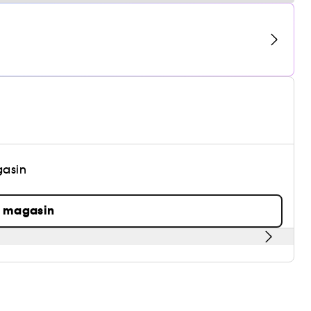
gasin
n magasin