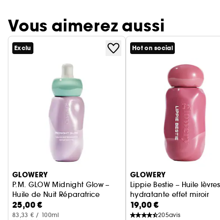
Vous aimerez aussi
Exclu
Hot on social
Ignorer le carrousel produits
GLOWERY
GLOWERY
P.M. GLOW Midnight Glow –
Lippie Bestie – Huile lèvre
Huile de Nuit Réparatrice
hydratante effet miroir
25,00 €
19,00 €
83,33 € / 100ml
205
avis