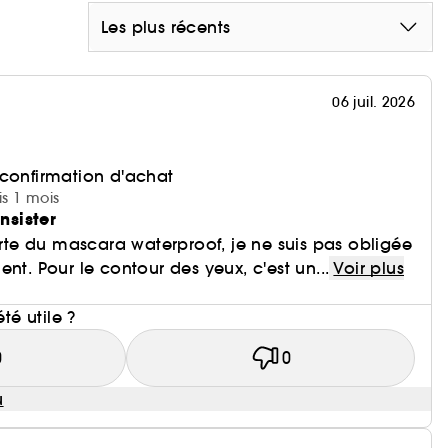
s impuretés.
Les plus récents
 glow frais et équilibré.
es tests consommateurs réalisés sur 20 volontaires.
06 juil. 2026
s de mesure spécialisés.
 confirmation d'achat
is 1 mois
insister
e du mascara waterproof, je ne suis pas obligée
nt. Pour le contour des yeux, c'est un...
Voir plus
i
été utile ?
0
0
u