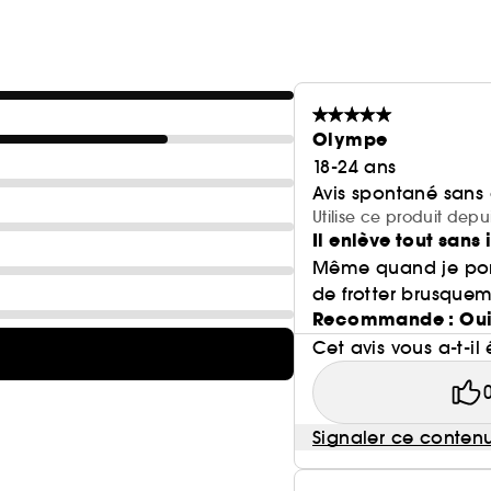
• Élimine facilement le maquillage waterproof et le
• Préserve l'hydratation naturelle de la peau pour un
• Laisse le teint lumineux, propre et revivifié.
*Résultats prouvés par des tests d'efficacité et/ou d
**Résultats mesurés et confirmés à l'aide d'appareil
Olympe
18-24 ans
Avis spontané sans
Utilise ce produit depu
Il enlève tout sans 
Même quand je port
de frotter brusqueme
Recommande : Ou
Cet avis vous a-t-il 
Signaler ce conten