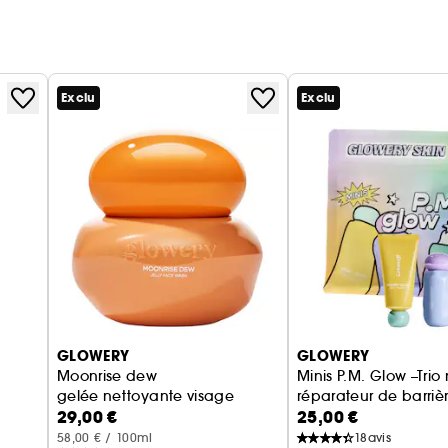
Exclu
Exclu
GLOWERY
GLOWERY
s
Moonrise dew
Minis P.M. Glow –Trio 
gelée nettoyante visage
réparateur de barriè
29,00 €
25,00 €
cutanée
58,00 € / 100ml
18
avis