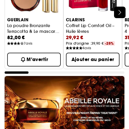
Ignorer le carrousel produits
GUERLAIN
CLARINS
B
La poudre Bronzante
Coffret Lip Comfort Oil –
Pr
Terracotta & Le mascara
Huile lèvres
4
82,00 €
29,92 €
3
noir G
Coffret maquillage
Du
7
avis
Prix d'origine :
39,90 €
-25%
Pr
4
avis
M'avertir
Ajouter au panier