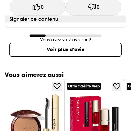
0
0
Signaler ce contenu
Vous avez vu 2 avis sur 9
Voir plus d'avis
Vous aimerez aussi
Offre fidélité web
O