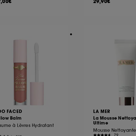
7,00€
29,90€
OO FACED
LA MER
llow Balm
La Mousse Nettoy
Ultime
aume à Lèvres Hydratant
Mousse Nettoyante
79