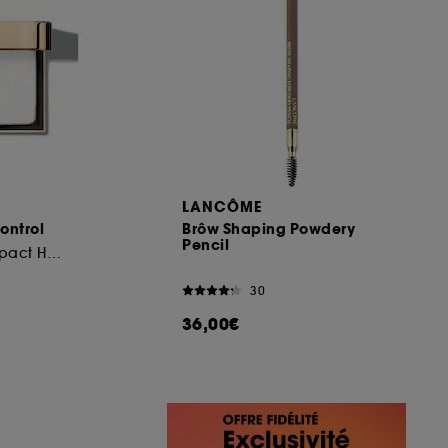
LANCÔME
ontrol
Brôw Shaping Powdery
Pencil
Fond de Teint Compact Haute Perfection & Matité
30
36,00€