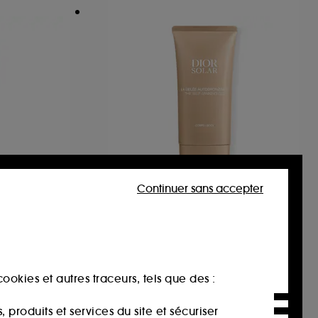
Continuer sans accepter
DIOR
e
Dior Solar La Gelée
Autobronzante Corps
Anticernes illuminateur couvrance légère
Autobronzant pour le corps
9
85,00€
ookies et autres traceurs, tels que des :
56,67€
/
100ml
produits et services du site et sécuriser