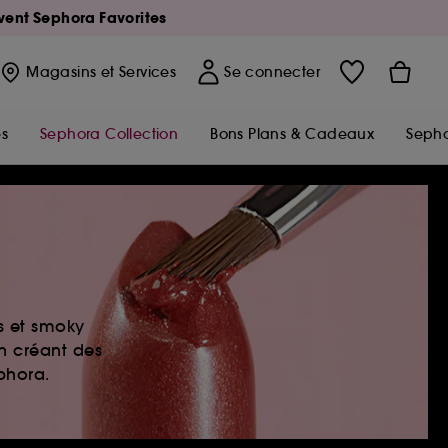
Avent Sephora Favorites
Magasins
et Services
Se connecter
s
Sephora Collection
Bons Plans & Cadeaux
Sepho
es et smoky
en créant des
ephora.