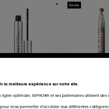
Exclu
LINIQUE
MILK MAKEUP
ust Browsing™
Sunshine Under Ey
l Sculptant Transparent
ir la meilleure expérience sur notre site.
20
254
3,00€
33,00€
 ligne optimale, SEPHORA et ses partenaires utilisent des c
s pour vous permettre d’accéder aux différentes catégories, 