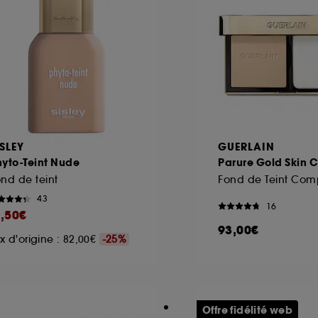
ISLEY
GUERLAIN
yto-Teint Nude
Parure Gold Skin C
nd de teint
43
16
1,50€
93,00€
ix d'origine : 82,00€
-25%
Offre fidélité web