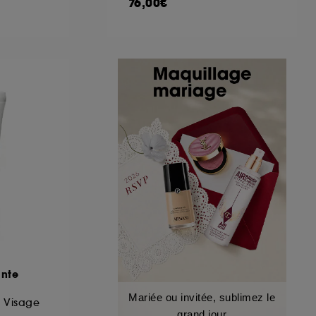
76,00€
ante
Mariée ou invitée, sublimez le
 Visage
grand jour