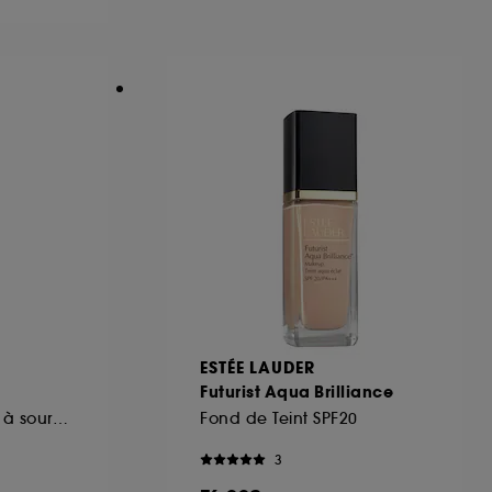
ous pouvez personnaliser vos choix concernant
cepter". Sephora pourra associer les
 personnelles collectées ou générées lors
ccepter". Voous pouvez à tout moment choisir
uez
ici
.
ESTÉE LAUDER
Futurist Aqua Brilliance
Crayon-pommade à sourcils longue tenue 2 en 1
Fond de Teint SPF20
3