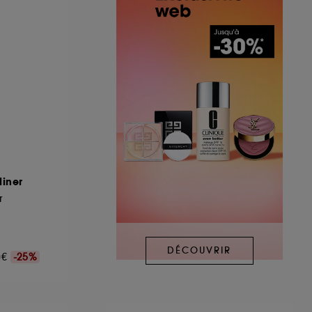
iner
r
DÉCOUVRIR
00€
-25%