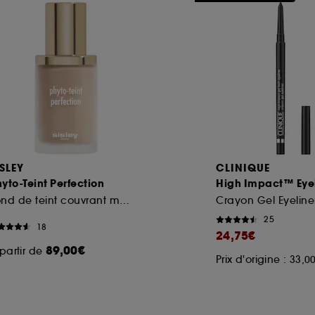
ISLEY
CLINIQUE
yto-Teint Perfection
High Impact™ Eyel
Fond de teint couvrant matifiant
Crayon Gel Eyeline
25
18
24,75€
89,00€
partir de
Prix d'origine : 33,