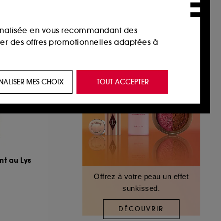
sonnalisée en vous recommandant des
ser des offres promotionnelles adaptées à
 de vous plaire via des publicités, y compris
NALISER MES CHOIX
TOUT ACCEPTER
e navigation, et de l'historique de vos
 de navigation sur notre site afin d’en
 les fraudes aux moyens de paiement et les
nt au Lys
Offrez à votre peau un effet
sunkissed.
nctionnalités du site, tel que les cookies
us permettant d’accéder à votre compte lors
DÉCOUVRIR