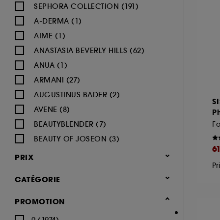
SEPHORA COLLECTION (191)
A-DERMA (1)
AIME (1)
ANASTASIA BEVERLY HILLS (62)
ANUA (1)
ARMANI (27)
AUGUSTINUS BADER (2)
S
AVENE (8)
Ph
BEAUTYBLENDER (7)
Fo
BEAUTY OF JOSEON (3)
6
BENEFIT COSMETICS (97)
PRIX
Pr
BIODERMA (9)
CATÉGORIE
BLACK UP (33)
BOBBI BROWN (60)
Maquillage
PROMOTION
BYOMA (5)
-25% sur une sélection maquillage
0 (1974)