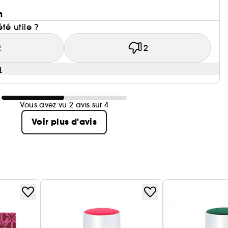
n
été utile ?
2
2
u
Vous avez vu 2 avis sur 4
Voir plus d'avis