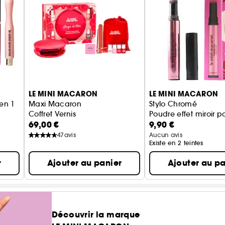
LE MINI MACARON
LE MINI MACARON
en 1
Maxi Macaron
Stylo Chromé
Coffret Vernis
Poudre effet miroir p
69,00 €
9,90 €
47
avis
Aucun avis
Existe en 2 teintes
r
Ajouter au panier
Ajouter au pa
Découvrir la marque