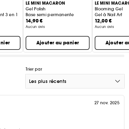
LE MINI MACARON
LE MINI MACAR
Gel Polish
Blooming Gel
nt 3 en 1
Base semi permanente
Gel à Nail Art
14,90 €
12,00 €
Aucun avis
Aucun avis
nier
Ajouter au panier
Ajouter a
Trier par
Les plus récents
27 nov. 2025