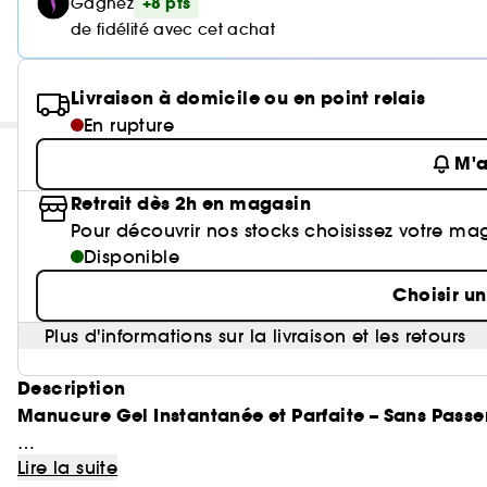
+8 pts
Gagnez
de fidélité avec cet achat
Livraison à domicile ou en point relais
En rupture
M'a
Retrait dès 2h en magasin
Pour découvrir nos stocks choisissez votre ma
Disponible
Choisir u
Plus d'informations sur la livraison et les retours
Description
Manucure Gel Instantanée et Parfaite – Sans Passer p
Lire la suite
Obtenez des ongles impeccables en quelques min