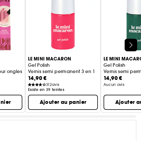
LE MINI MACARON
LE MINI MACAR
Gel Polish
Gel Polish
our ongles
Vernis semi permanent 3 en 1
Vernis semi per
14,90 €
14,90 €
312
avis
Aucun avis
Existe en 39 teintes
nier
Ajouter au panier
Ajouter a