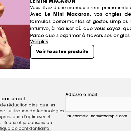
LE MINI MACARON
Vous rêvez d’une manucure semi-permanente créati
Le Mini Macaron
Avec
, vos ongles de
formules performantes et gestes simples 
intuitive, à réaliser où que vous soyez, q
Parce que s’exprimer à travers ses ongles 
Voir plus
Voir tous les produits
Adresse e-mail
a par email
de réduction ainsi que les
c l’utilisation de technologies
Par exemple: nom@example.com
nes afin d'optimiser et
e 16 ans et je consens au
itique de confidentialité
.