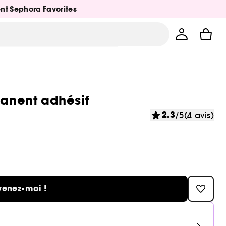
ent Sephora Favorites
manent adhésif
2.3
/5
(4 avis)
venez-moi !