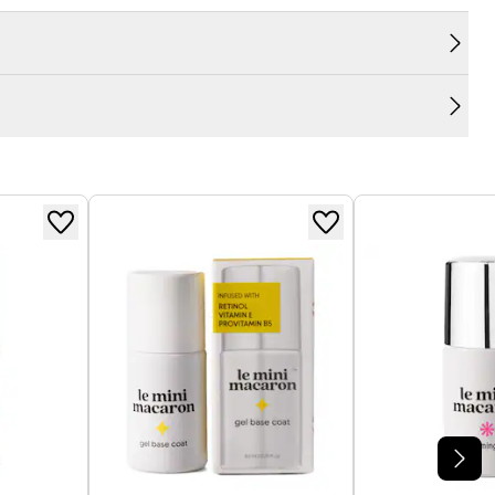
Application rapide et
toutes les formes d'ongles.
fini ultra brillant et résistant
ED, et profitez d'un
ED (vendue séparément)
!