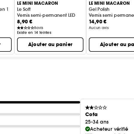
LE MINI MACARON
LE MINI MACARON
en 1
Le Soft
Gel Polish
Vernis semi-permanent LED
Vernis semi permane
8,90 €
14,90 €
8
avis
Aucun avis
Existe en 14 teintes
r
Ajouter au panier
Ajouter au pa
Cofa
25-34 ans
Acheteur vérifié