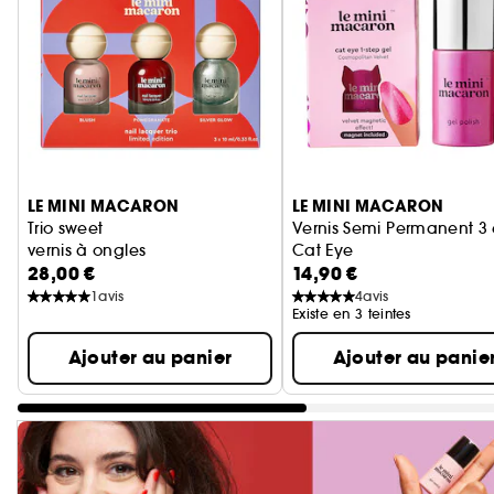
Ignorer le carrousel produits
LE MINI MACARON
LE MINI MACARON
Trio sweet
Vernis Semi Permanent 3 
vernis à ongles
Cat Eye
28,00 €
14,90 €
1
avis
4
avis
Existe en 3 teintes
Ajouter au panier
Ajouter au panie