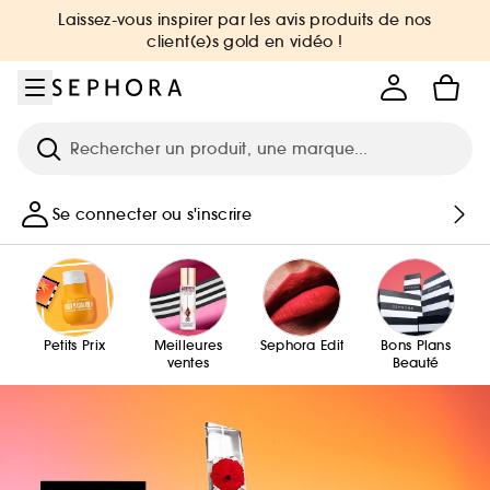
Aller au menu
Aller au contenu principal
Aller au pied de page
Laissez-vous inspirer par les avis produits de nos
client(e)s gold en vidéo !
Recherche
Se connecter ou s'inscrire
Petits Prix
Meilleures
Sephora Edit
Bons Plans
ventes
Beauté