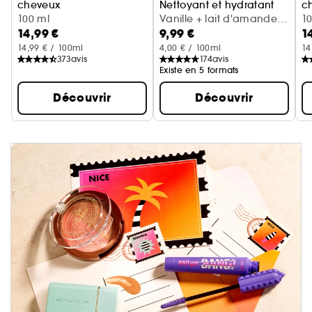
cheveux
Nettoyant et hydratant
c
Cerise + crème fouettée
100 ml
Vanille + lait d'amande
Va
1
14,99 €
9,99 €
1
(300 ml)
14,99 € / 100ml
4,00 € / 100ml
14
373
avis
174
avis
Existe en 5 formats
Découvrir
Découvrir