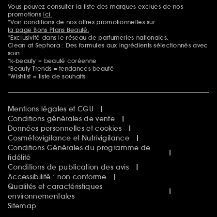
Sephora Beautiful Club
Vous pouvez consulter la liste des marques exclues de nos
Mentions additionnelles
Clean at Sephora
promotions
ici.
Idées & Inspirations Beauté
*Voir conditions de nos offres promotionnelles sur
la page Bons Plans Beauté.
*Exclusivité dans le réseau de parfumeries nationales.
Clean at Sephora : Des formules aux ingrédients sélectionnés avec
soin
*k-beauty = beauté coréenne
*Beauty Trends = tendances beauté
*Wishlist = liste de souhaits
Mentions légales et CGU
Conditions générales de vente
Données personnelles et cookies
Cosmétovigilance et Nutrivigilance
Conditions Générales du programme de
fidélité
Conditions de publication des avis
Accessibilité : non conforme
Qualités et caractéristiques
environnementales
Sitemap