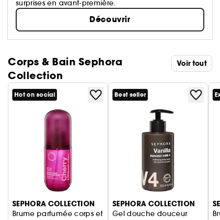
surprises en avant-première.
Découvrir
Corps & Bain Sephora
Voir tout
Collection
Hot on social
Best seller
E
Ignorer le carrousel produits
SEPHORA COLLECTION
SEPHORA COLLECTION
S
Brume parfumée corps et
Gel douche douceur
B