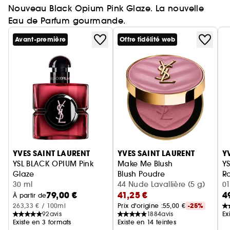
Nouveau Black Opium Pink Glaze. La nouvelle
Eau de Parfum gourmande.
Avant-première
Offre fidélité web
Ignorer le carrousel produits
YVES SAINT LAURENT
YVES SAINT LAURENT
Y
YSL BLACK OPIUM Pink
Make Me Blush
YS
Glaze
Blush Poudre
Ro
Eau de Parfum femme ambrée florale & note de fraise
30 ml
44 Nude Lavallière (5 g)
01
79,00 €
41,25 €
4
À partir de
263,33 € / 100ml
Prix d'origine :
55,00 €
-25%
92
avis
1884
avis
Ex
Existe en 3 formats
Existe en 14 teintes