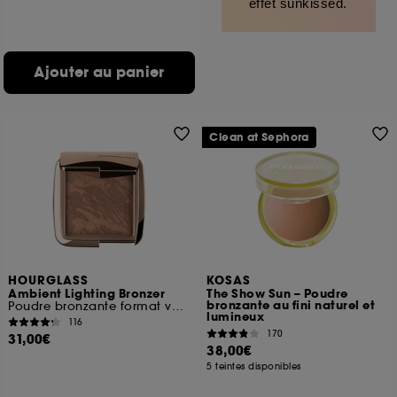
effet sunkissed.
Ajouter au panier
Clean at Sephora
HOURGLASS
KOSAS
Ambient Lighting Bronzer
The Show Sun – Poudre
bronzante au fini naturel et
Poudre bronzante format voyage
lumineux
116
170
31,00€
38,00€
5 teintes disponibles