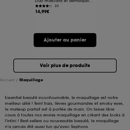
Duo mascara et démaquillant waterproof
20
14,99€
A l'exception des cookies techniques, le dépôt et la
lecture de ces traceurs requiert votre accord. Vous
pouvez personnaliser vos choix concernant le dépôt
de ces cookies grâce au bouton "personnaliser mes
choix" ci-dessous ou décider de "tout accepter".
Ajouter au panier
Sephora pourra associer les informations de
navigation collectées par ces Cookies, pour les
finalités acceptées, avec les données personnelles
collectées ou générées lors de votre activité en ligne
ou en magasin. Pour refuser tous les cookies, cliques
Voir plus de produits
sur "continuer sans accepter". Voous pouvez à tout
moment choisir de retirer votrte consentement. Si vous
souhaitez obtenir plus d'information sur les cookies
Accueil
Maquillage
utilisés,
cliquez
ici
.
Essentiel beauté incontournable, le maquillage est notre
meilleur allié ! Teint frais, lèvres gourmandes et smoky eyes,
le makeup parfait est à portée de main. On laisse libre
cours à toutes nos envies maquillage en créant des looks à
l'infini ! Best-sellers ou nouveautés beauté, le maquillage
n'a jamais été aussi fun qu'avec Sephora.