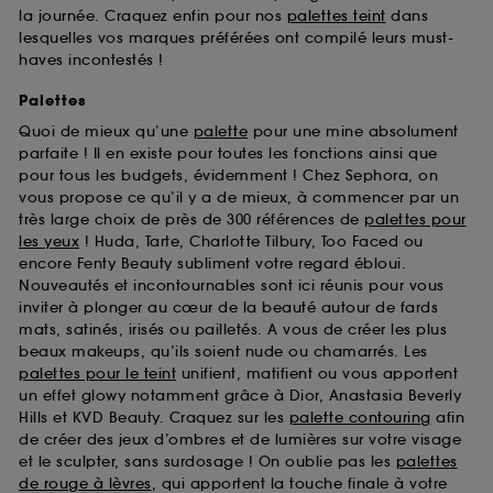
la journée. Craquez enfin pour nos
palettes teint
dans
lesquelles vos marques préférées ont compilé leurs must-
haves incontestés !
Palettes
Quoi de mieux qu’une
palette
pour une mine absolument
parfaite ! Il en existe pour toutes les fonctions ainsi que
pour tous les budgets, évidemment ! Chez Sephora, on
vous propose ce qu’il y a de mieux, à commencer par un
très large choix de près de 300 références de
palettes pour
les yeux
! Huda, Tarte, Charlotte Tilbury, Too Faced ou
encore Fenty Beauty subliment votre regard ébloui.
Nouveautés et incontournables sont ici réunis pour vous
inviter à plonger au cœur de la beauté autour de fards
mats, satinés, irisés ou pailletés. A vous de créer les plus
beaux makeups, qu’ils soient nude ou chamarrés. Les
palettes pour le teint
unifient, matifient ou vous apportent
un effet glowy notamment grâce à Dior, Anastasia Beverly
Hills et KVD Beauty. Craquez sur les
palette contouring
afin
de créer des jeux d’ombres et de lumières sur votre visage
et le sculpter, sans surdosage ! On oublie pas les
palettes
de rouge à lèvres
, qui apportent la touche finale à votre