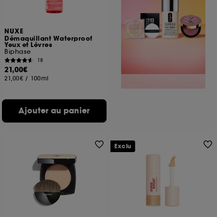
NUXE
Démaquillant Waterproof
Yeux et Lèvres
Biphase
18
21,00€
21,00€
/
100ml
Ajouter au panier
Exclu