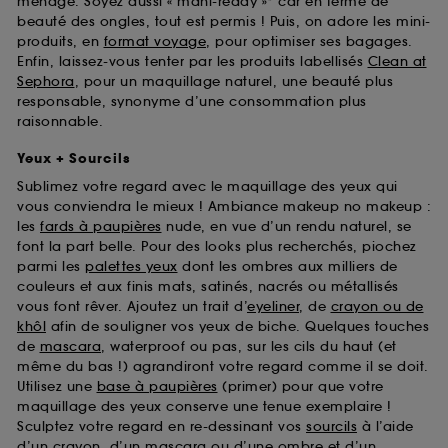
ménage. Soyez aussi « mani-ready »* car en terme de
beauté des ongles, tout est permis ! Puis, on adore les mini-
produits, en
format voyage
, pour optimiser ses bagages.
Enfin, laissez-vous tenter par les produits labellisés
Clean at
Sephora
, pour un maquillage naturel, une beauté plus
responsable, synonyme d’une consommation plus
raisonnable.
Yeux + Sourcils
Sublimez votre regard avec le maquillage des yeux qui
vous conviendra le mieux ! Ambiance makeup no makeup :
les
fards à paupières
nude, en vue d’un rendu naturel, se
font la part belle. Pour des looks plus recherchés, piochez
parmi les
palettes yeux
dont les ombres aux milliers de
couleurs et aux finis mats, satinés, nacrés ou métallisés
vous font rêver. Ajoutez un trait d’
eyeliner
, de
crayon ou de
khôl
afin de souligner vos yeux de biche. Quelques touches
de
mascara
, waterproof ou pas, sur les cils du haut (et
même du bas !) agrandiront votre regard comme il se doit.
Utilisez une
base à paupières
(primer) pour que votre
maquillage des yeux conserve une tenue exemplaire !
Sculptez votre regard en re-dessinant vos
sourcils
à l’aide
d’un crayon, d’un mascara ou d’une ombre et d’un