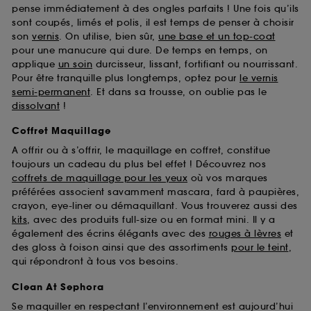
pense immédiatement à des ongles parfaits ! Une fois qu’ils
sont coupés, limés et polis, il est temps de penser à choisir
son
vernis
. On utilise, bien sûr,
une base et un top-coat
pour une manucure qui dure. De temps en temps, on
applique
un soin
durcisseur, lissant, fortifiant ou nourrissant.
Pour être tranquille plus longtemps, optez pour
le vernis
semi-permanent
. Et dans sa trousse, on oublie pas le
dissolvant
!
Coffret Maquillage
A offrir ou à s’offrir, le maquillage en coffret, constitue
toujours un cadeau du plus bel effet ! Découvrez nos
coffrets de maquillage pour les yeux
où vos marques
préférées associent savamment mascara, fard à paupières,
crayon, eye-liner ou démaquillant. Vous trouverez aussi des
kits
, avec des produits full-size ou en format mini. Il y a
également des écrins élégants avec des
rouges à lèvres
et
des gloss à foison ainsi que des assortiments
pour le teint
,
qui répondront à tous vos besoins.
Clean At Sephora
Se maquiller en respectant l’environnement est aujourd’hui