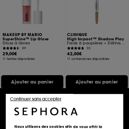
MAKEUP BY MARIO
CLINIQUE
SuperShine™ Lip Gloss
High Impact™ Shadow Play
Gloss à lèvres
Fards à paupières + Définisseur
89
30
29,00€
42,00€
11 teintes disponibles
11 contenances disponibles
Ajouter au panier
Ajouter au panier
Continuer sans accepter
Offre fidélité web
Exclu
Nous utilisons des cookies afin de vous offrir la