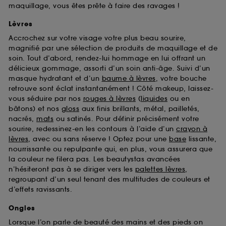
maquillage, vous êtes prête à faire des ravages !
Lèvres
Accrochez sur votre visage votre plus beau sourire,
magnifié par une sélection de produits de maquillage et de
soin. Tout d’abord, rendez-lui hommage en lui offrant un
délicieux gommage, assorti d’un soin anti-âge. Suivi d’un
masque hydratant et d’un
baume à lèvres
, votre bouche
retrouve sont éclat instantanément ! Côté makeup, laissez-
vous séduire par nos
rouges à lèvres
(
liquides
ou en
bâtons) et nos
gloss
aux finis brillants, métal, pailletés,
nacrés,
mats
ou satinés. Pour définir précisément votre
sourire, redessinez-en les contours à l’aide d’un
crayon à
lèvres
, avec ou sans réserve ! Optez pour une
base
lissante,
nourrissante ou repulpante qui, en plus, vous assurera que
la couleur ne filera pas. Les beautystas avancées
n’hésiteront pas à se diriger vers les
palettes lèvres
,
regroupant d’un seul tenant des multitudes de couleurs et
d’effets ravissants.
Ongles
Lorsque l’on parle de beauté des mains et des pieds on