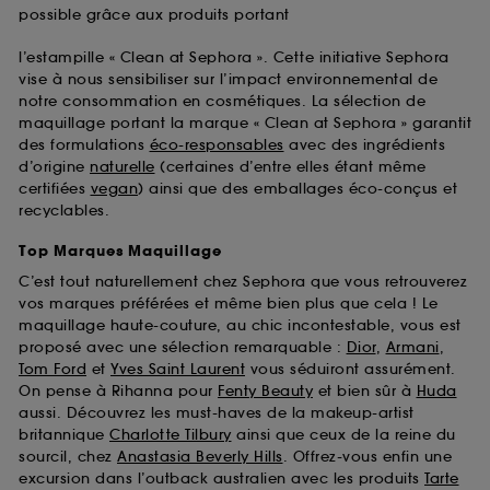
possible grâce aux produits portant
l’estampille « Clean at Sephora ». Cette initiative Sephora
vise à nous sensibiliser sur l’impact environnemental de
notre consommation en cosmétiques. La sélection de
maquillage portant la marque « Clean at Sephora » garantit
des formulations
éco-responsables
avec des ingrédients
d’origine
naturelle
(certaines d’entre elles étant même
certifiées
vegan
) ainsi que des emballages éco-conçus et
recyclables.
Top Marques Maquillage
C’est tout naturellement chez Sephora que vous retrouverez
vos marques préférées et même bien plus que cela ! Le
maquillage haute-couture, au chic incontestable, vous est
proposé avec une sélection remarquable :
Dior
,
Armani
,
Tom Ford
et
Yves Saint Laurent
vous séduiront assurément.
On pense à Rihanna pour
Fenty Beauty
et bien sûr à
Huda
aussi. Découvrez les must-haves de la makeup-artist
britannique
Charlotte Tilbury
ainsi que ceux de la reine du
sourcil, chez
Anastasia Beverly Hills
. Offrez-vous enfin une
excursion dans l’outback australien avec les produits
Tarte