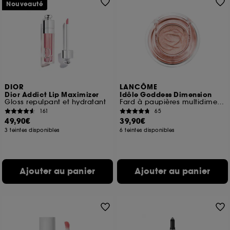
Nouveauté
DIOR
LANCÔME
Dior Addict Lip Maximizer
Idôle Goddess Dimension
Gloss repulpant et hydratant
Fard à paupières multidimensionnel ultra-pigmenté
161
65
49,90€
39,90€
3 teintes disponibles
6 teintes disponibles
Ajouter au panier
Ajouter au panier