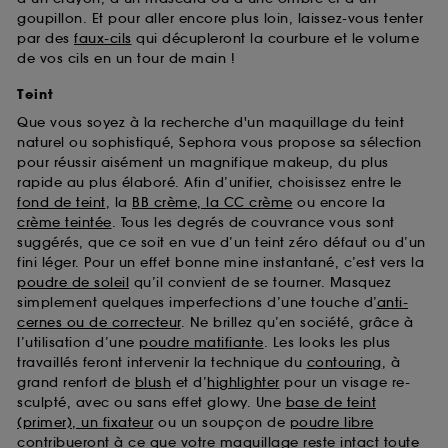
goupillon. Et pour aller encore plus loin, laissez-vous tenter
par des
faux-cils
qui décupleront la courbure et le volume
de vos cils en un tour de main !
Teint
Que vous soyez à la recherche d'un maquillage du teint
naturel ou sophistiqué, Sephora vous propose sa sélection
pour réussir aisément un magnifique makeup, du plus
rapide au plus élaboré. Afin d’unifier, choisissez entre le
fond de teint
, la
BB crème, la CC crème
ou encore la
crème teintée
. Tous les degrés de couvrance vous sont
suggérés, que ce soit en vue d’un teint zéro défaut ou d’un
fini léger. Pour un effet bonne mine instantané, c’est vers la
poudre de soleil
qu’il convient de se tourner. Masquez
simplement quelques imperfections d’une touche d’
anti-
cernes ou de correcteur
. Ne brillez qu’en société, grâce à
l’utilisation d’une
poudre matifiante
. Les looks les plus
travaillés feront intervenir la technique du
contouring
, à
grand renfort de
blush
et d’
highlighter
pour un visage re-
sculpté, avec ou sans effet glowy. Une
base de teint
(primer), un fixateur
ou un soupçon de
poudre libre
contribueront à ce que votre maquillage reste intact toute