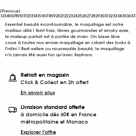
[
Previous
]
1
2
3
4
5
6
7
8
9
10
11
12
13
14
15
16
17
18
19
20
21
22
23
24
25
26
27
28
29
30
31
32
33
34
35
36
37
Essentiel beauté incontournable, le maquillage est notre
meilleur allié ! Teint frais, lèvres gourmandes et smoky eyes,
le makeup parfait est à portée de main. On laisse libre
cours à toutes nos envies maquillage en créant des looks à
l'infini ! Best-sellers ou nouveautés beauté, le maquillage
n'a jamais été aussi fun qu'avec Sephora.
Retrait en magasin
Click & Collect en 2h offert
En savoir plus
Livraison standard offerte
à domicile dès 60€ en France
métropolitaine et Monaco
Explorer l'offre