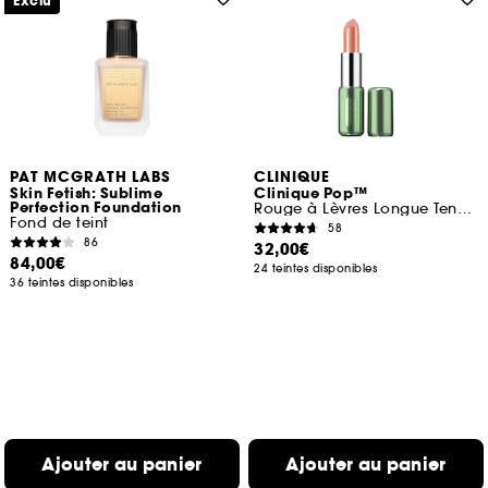
Exclu
PAT MCGRATH LABS
CLINIQUE
Skin Fetish: Sublime
Clinique Pop™
Perfection Foundation
Rouge à Lèvres Longue Tenue – Fini Brillant, Satiné et Mat
Fond de teint
58
86
32,00€
84,00€
24 teintes disponibles
36 teintes disponibles
Ajouter au panier
Ajouter au panier