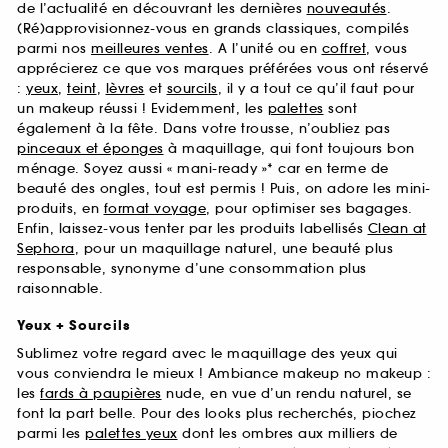
de l’actualité en découvrant les dernières
nouveautés
.
(Ré)approvisionnez-vous en grands classiques, compilés
parmi nos
meilleures ventes
. A l’unité ou en
coffret
, vous
apprécierez ce que vos marques préférées vous ont réservé
:
yeux
,
teint
,
lèvres
et
sourcils
, il y a tout ce qu’il faut pour
un makeup réussi ! Evidemment, les
palettes
sont
également à la fête. Dans votre trousse, n’oubliez pas
pinceaux et éponges
à maquillage, qui font toujours bon
ménage. Soyez aussi « mani-ready »* car en terme de
beauté des ongles, tout est permis ! Puis, on adore les mini-
produits, en
format voyage
, pour optimiser ses bagages.
Enfin, laissez-vous tenter par les produits labellisés
Clean at
Sephora
, pour un maquillage naturel, une beauté plus
responsable, synonyme d’une consommation plus
raisonnable.
Yeux + Sourcils
Sublimez votre regard avec le maquillage des yeux qui
vous conviendra le mieux ! Ambiance makeup no makeup :
les
fards à paupières
nude, en vue d’un rendu naturel, se
font la part belle. Pour des looks plus recherchés, piochez
parmi les
palettes yeux
dont les ombres aux milliers de