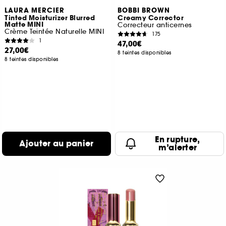
LAURA MERCIER
BOBBI BROWN
Tinted Moisturizer Blurred
Creamy Corrector
Matte MINI
Correcteur anticernes
Crème Teintée Naturelle MINI
175
1
47,00€
27,00€
8 teintes disponibles
8 teintes disponibles
En rupture,
Ajouter au panier
m’alerter