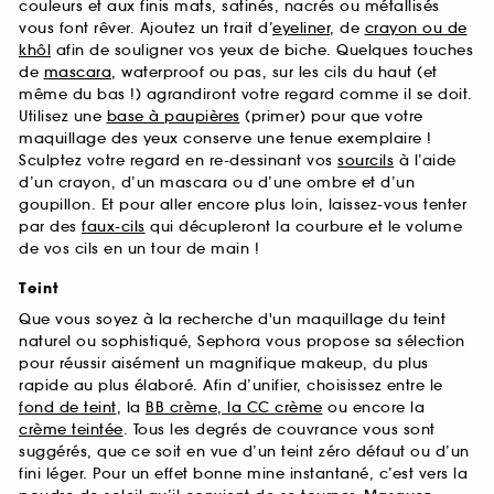
couleurs et aux finis mats, satinés, nacrés ou métallisés
vous font rêver. Ajoutez un trait d’
eyeliner
, de
crayon ou de
khôl
afin de souligner vos yeux de biche. Quelques touches
de
mascara
, waterproof ou pas, sur les cils du haut (et
même du bas !) agrandiront votre regard comme il se doit.
Utilisez une
base à paupières
(primer) pour que votre
maquillage des yeux conserve une tenue exemplaire !
Sculptez votre regard en re-dessinant vos
sourcils
à l’aide
d’un crayon, d’un mascara ou d’une ombre et d’un
goupillon. Et pour aller encore plus loin, laissez-vous tenter
par des
faux-cils
qui décupleront la courbure et le volume
de vos cils en un tour de main !
Teint
Que vous soyez à la recherche d'un maquillage du teint
naturel ou sophistiqué, Sephora vous propose sa sélection
pour réussir aisément un magnifique makeup, du plus
rapide au plus élaboré. Afin d’unifier, choisissez entre le
fond de teint
, la
BB crème, la CC crème
ou encore la
crème teintée
. Tous les degrés de couvrance vous sont
suggérés, que ce soit en vue d’un teint zéro défaut ou d’un
fini léger. Pour un effet bonne mine instantané, c’est vers la