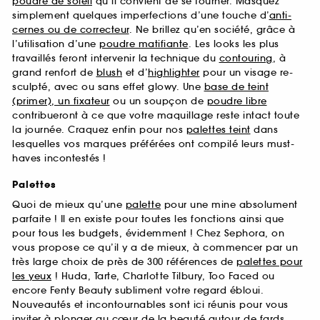
poudre de soleil
qu’il convient de se tourner. Masquez
simplement quelques imperfections d’une touche d’
anti-
cernes ou de correcteur
. Ne brillez qu’en société, grâce à
l’utilisation d’une
poudre matifiante
. Les looks les plus
travaillés feront intervenir la technique du
contouring
, à
grand renfort de
blush
et d’
highlighter
pour un visage re-
sculpté, avec ou sans effet glowy. Une
base de teint
(primer), un fixateur
ou un soupçon de
poudre libre
contribueront à ce que votre maquillage reste intact toute
la journée. Craquez enfin pour nos
palettes teint
dans
lesquelles vos marques préférées ont compilé leurs must-
haves incontestés !
Palettes
Quoi de mieux qu’une
palette
pour une mine absolument
parfaite ! Il en existe pour toutes les fonctions ainsi que
pour tous les budgets, évidemment ! Chez Sephora, on
vous propose ce qu’il y a de mieux, à commencer par un
très large choix de près de 300 références de
palettes pour
les yeux
! Huda, Tarte, Charlotte Tilbury, Too Faced ou
encore Fenty Beauty subliment votre regard ébloui.
Nouveautés et incontournables sont ici réunis pour vous
inviter à plonger au cœur de la beauté autour de fards