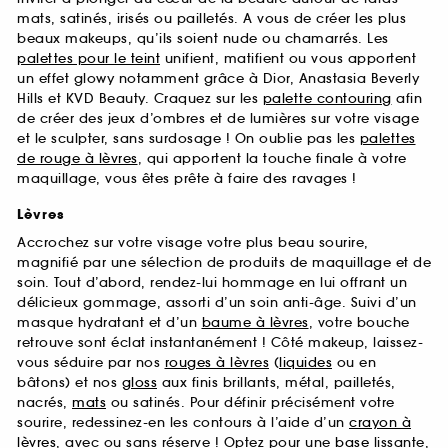
mats, satinés, irisés ou pailletés. A vous de créer les plus
beaux makeups, qu’ils soient nude ou chamarrés. Les
palettes pour le teint
unifient, matifient ou vous apportent
un effet glowy notamment grâce à Dior, Anastasia Beverly
Hills et KVD Beauty. Craquez sur les
palette contouring
afin
de créer des jeux d’ombres et de lumières sur votre visage
et le sculpter, sans surdosage ! On oublie pas les
palettes
de rouge à lèvres
, qui apportent la touche finale à votre
maquillage, vous êtes prête à faire des ravages !
Lèvres
Accrochez sur votre visage votre plus beau sourire,
magnifié par une sélection de produits de maquillage et de
soin. Tout d’abord, rendez-lui hommage en lui offrant un
délicieux gommage, assorti d’un soin anti-âge. Suivi d’un
masque hydratant et d’un
baume à lèvres
, votre bouche
retrouve sont éclat instantanément ! Côté makeup, laissez-
vous séduire par nos
rouges à lèvres
(
liquides
ou en
bâtons) et nos
gloss
aux finis brillants, métal, pailletés,
nacrés,
mats
ou satinés. Pour définir précisément votre
sourire, redessinez-en les contours à l’aide d’un
crayon à
lèvres
, avec ou sans réserve ! Optez pour une
base
lissante,