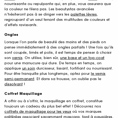
nourrissante ou repulpante qui, en plus, vous assurera que
la couleur ne filera pas. Les beautystas avancées
n’hésiteront pas à se diriger vers les
palettes lèvres
,
regroupant d’un seul tenant des multitudes de couleurs et
d’effets ravissants.
Ongles
Lorsque l’on parle de beauté des mains et des pieds on
pense immédiatement à des ongles parfaits ! Une fois qu’ils
sont coupés, limés et polis, il est temps de penser à choisir
son
vernis
. On utilise, bien sûr,
une base et un top-coat
pour une manucure qui dure. De temps en temps, on
applique
un soin
durcisseur, lissant, fortifiant ou nourrissant.
Pour être tranquille plus longtemps, optez pour
le vernis
semi-permanent
. Et dans sa trousse, on oublie pas le
dissolvant
!
Coffret Maquillage
A offrir ou à s’offrir, le maquillage en coffret, constitue
toujours un cadeau du plus bel effet ! Découvrez nos
coffrets de maquillage pour les yeux
où vos marques
préférées associent savamment mascara, fard à paupières,